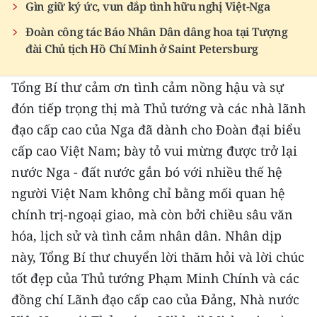
Gìn giữ ký ức, vun đắp tình hữu nghị Việt-Nga
TIN MỚI
Đoàn công tác Báo Nhân Dân dâng hoa tại Tượng
TIN ĐỊA PHƯƠNG
đài Chủ tịch Hồ Chí Minh ở Saint Petersburg
Trung du và miền núi phía Bắc
Tổng Bí thư cảm ơn tình cảm nồng hậu và sự
đón tiếp trọng thị mà Thủ tướng và các nhà lãnh
Đồng bằng sông Hồng
đạo cấp cao của Nga đã dành cho Đoàn đại biểu
Bắc Trung Bộ
cấp cao Việt Nam; bày tỏ vui mừng được trở lại
nước Nga - đất nước gắn bó với nhiều thế hệ
Duyên hải Nam Trung Bộ và Tây
Nguyên
người Việt Nam không chỉ bằng mối quan hệ
chính trị-ngoại giao, mà còn bởi chiều sâu văn
Đông Nam Bộ
hóa, lịch sử và tình cảm nhân dân. Nhân dịp
Đồng bằng sông Cửu Long
này, Tổng Bí thư chuyển lời thăm hỏi và lời chúc
tốt đẹp của Thủ tướng Phạm Minh Chính và các
Chuyên trang Hà Nội
đồng chí Lãnh đạo cấp cao của Đảng, Nhà nước
Chuyên trang TP. Hồ Chí Minh