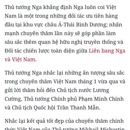
CHƯƠNG TRÌNH OCOP - MỖI XÃ
Thủ tướng Nga khẳng định Nga luôn coi Việt
MỘT SẢN PHẨM
Nam là một trong những đối tác ưu tiên hàng
đầu tại khu vực châu Á-Thái Bình Dương; nhấn
RADIO
mạnh chuyến thăm lần này sẽ góp phần làm
sâu sắc thêm quan hệ hữu nghị truyền thống và
MEDIA CENTER
Đối tác chiến lược toàn diện giữa
Liên bang Nga
E-Magazine
và Việt Nam
.
Video
Thủ tướng Nga nhắc lại những ấn tượng sâu sắc
trong chuyến thăm Việt Nam tháng 1 vừa qua và
Media Chính trị
gửi lời thăm hỏi đến Chủ tịch nước Lương
Media Kinh tế
Cường, Thủ tướng Chính phủ Phạm Minh Chính
Media Văn hóa
và Chủ tịch Quốc hội Trần Thanh Mẫn.
Media Xã hội
Nhắc lại kết quả tốt đẹp của chuyến thăm chính
thức Việt Nam của Thủ tướng Mikhail Mishustin