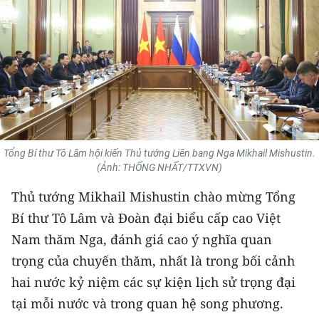
THỂ THAO
GIÁO DỤC
Y TẾ
KHOA HỌC - CÔNG NGHỆ
MÔI TRƯỜNG
Tổng Bí thư Tô Lâm hội kiến Thủ tướng Liên bang Nga Mikhail Mishustin.
(Ảnh: THỐNG NHẤT/TTXVN)
BẠN ĐỌC
Thủ tướng Mikhail Mishustin chào mừng Tổng
Bí thư Tô Lâm và Đoàn đại biểu cấp cao Việt
KIỂM CHỨNG THÔNG TIN
Nam thăm Nga, đánh giá cao ý nghĩa quan
TRI THỨC CHUYÊN SÂU
trọng của chuyến thăm, nhất là trong bối cảnh
hai nước kỷ niệm các sự kiện lịch sử trọng đại
54 DÂN TỘC VIỆT NAM
tại mỗi nước và trong quan hệ song phương.