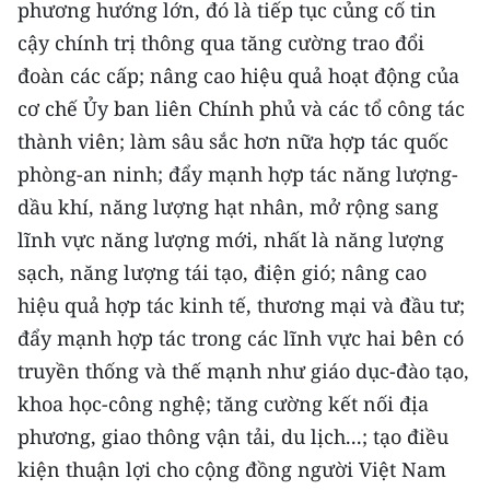
phương hướng lớn, đó là tiếp tục củng cố tin
ENGLISH
cậy chính trị thông qua tăng cường trao đổi
中文
đoàn các cấp; nâng cao hiệu quả hoạt động của
cơ chế Ủy ban liên Chính phủ và các tổ công tác
FRANÇAIS
thành viên; làm sâu sắc hơn nữa hợp tác quốc
РУССКИЙ
phòng-an ninh; đẩy mạnh hợp tác năng lượng-
dầu khí, năng lượng hạt nhân, mở rộng sang
ESPAÑOL
lĩnh vực năng lượng mới, nhất là năng lượng
sạch, năng lượng tái tạo, điện gió; nâng cao
한국어
hiệu quả hợp tác kinh tế, thương mại và đầu tư;
đẩy mạnh hợp tác trong các lĩnh vực hai bên có
truyền thống và thế mạnh như giáo dục-đào tạo,
khoa học-công nghệ; tăng cường kết nối địa
phương, giao thông vận tải, du lịch...; tạo điều
kiện thuận lợi cho cộng đồng người Việt Nam