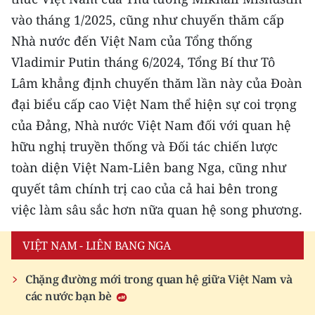
Media Pháp luật
vào tháng 1/2025, cũng như chuyến thăm cấp
Media Du lịch
Nhà nước đến Việt Nam của Tổng thống
Vladimir Putin tháng 6/2024, Tổng Bí thư Tô
Media Thế giới
Lâm khẳng định chuyến thăm lần này của Đoàn
Media Thể thao
đại biểu cấp cao Việt Nam thể hiện sự coi trọng
của Đảng, Nhà nước Việt Nam đối với quan hệ
Media Giáo dục
hữu nghị truyền thống và Đối tác chiến lược
Media Y tế
toàn diện Việt Nam-Liên bang Nga, cũng như
quyết tâm chính trị cao của cả hai bên trong
Media Khoa học - Công nghệ
việc làm sâu sắc hơn nữa quan hệ song phương.
Media Môi trường
VIỆT NAM - LIÊN BANG NGA
Ảnh
Chặng đường mới trong quan hệ giữa Việt Nam và
Infographic
các nước bạn bè