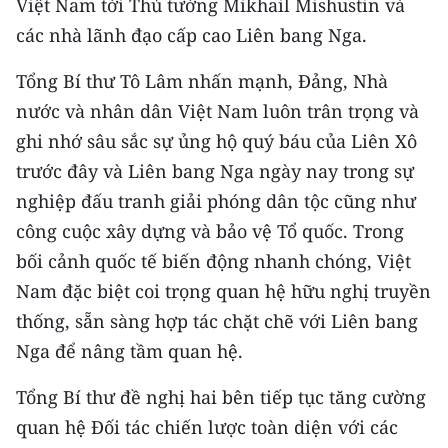
Việt Nam tới Thủ tướng Mikhail Mishustin và
các nhà lãnh đạo cấp cao Liên bang Nga.
CHUYÊN ĐỀ
Tổng Bí thư Tô Lâm nhấn mạnh, Đảng, Nhà
CÁC CHUYÊN TRANG
nước và nhân dân Việt Nam luôn trân trọng và
ghi nhớ sâu sắc sự ủng hộ quý báu của Liên Xô
VỀ BÁO NHÂN DÂN
trước đây và Liên bang Nga ngày nay trong sự
nghiệp đấu tranh giải phóng dân tộc cũng như
THỜI NAY
công cuộc xây dựng và bảo vệ Tổ quốc. Trong
NHÂN DÂN CUỐI TUẦN
bối cảnh quốc tế biến động nhanh chóng, Việt
Nam đặc biệt coi trọng quan hệ hữu nghị truyền
NHÂN DÂN HẰNG THÁNG
thống, sẵn sàng hợp tác chặt chẽ với Liên bang
MUA BÁO
Nga để nâng tầm quan hệ.
ĐỌC BÁO IN
Tổng Bí thư đề nghị hai bên tiếp tục tăng cường
quan hệ Đối tác chiến lược toàn diện với các