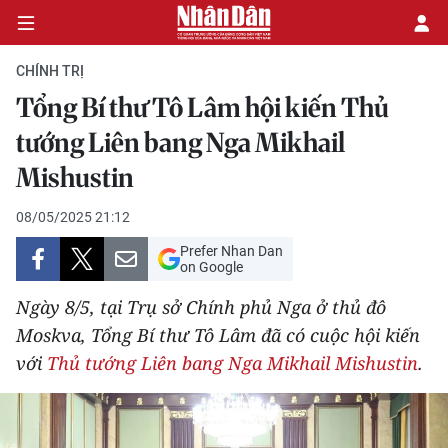
CHÍNH TRỊ
Tổng Bí thư Tô Lâm hội kiến Thủ
CHÍNH TRỊ
tướng Liên bang Nga Mikhail
Mishustin
KINH TẾ
08/05/2025 21:12
VĂN HÓA
Prefer Nhan Dan
on Google
XÃ HỘI
Ngày 8/5, tại Trụ sở Chính phủ Nga ở thủ đô
PHÁP LUẬT
Moskva, Tổng Bí thư Tô Lâm đã có cuộc hội kiến
với
Thủ tướng Liên bang Nga Mikhail Mishustin
.
DU LỊCH
THẾ GIỚI