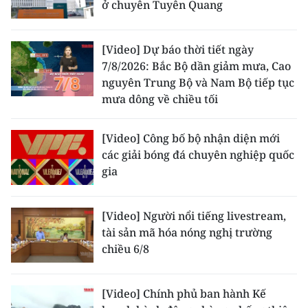
ở chuyên Tuyên Quang
Media Pháp luật
Media Du lịch
[Video] Dự báo thời tiết ngày
Media Thế giới
7/8/2026: Bắc Bộ dần giảm mưa, Cao
nguyên Trung Bộ và Nam Bộ tiếp tục
Media Thể thao
mưa dông về chiều tối
Media Giáo dục
[Video] Công bố bộ nhận diện mới
các giải bóng đá chuyên nghiệp quốc
Media Y tế
gia
Media Khoa học - Công nghệ
[Video] Người nổi tiếng livestream,
Media Môi trường
tài sản mã hóa nóng nghị trường
Ảnh
chiều 6/8
Infographic
[Video] Chính phủ ban hành Kế