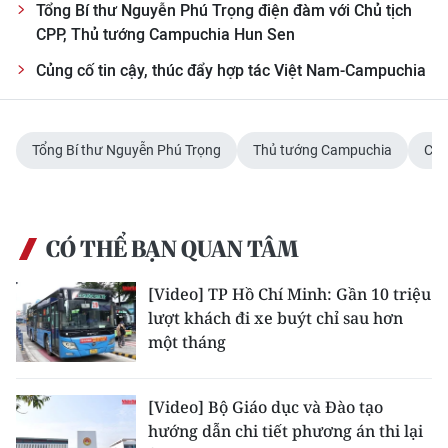
CHƯƠNG TRÌNH OCOP - MỖI XÃ
Tổng Bí thư Nguyễn Phú Trọng điện đàm với Chủ tịch
MỘT SẢN PHẨM
CPP, Thủ tướng Campuchia Hun Sen
Củng cố tin cậy, thúc đẩy hợp tác Việt Nam-Campuchia
RADIO
MEDIA CENTER
Tổng Bí thư Nguyễn Phú Trọng
Thủ tướng Campuchia
Chí
E-Magazine
Video
CÓ THỂ BẠN QUAN TÂM
Media Chính trị
[Video] TP Hồ Chí Minh: Gần 10 triệu
lượt khách đi xe buýt chỉ sau hơn
Media Kinh tế
một tháng
Media Văn hóa
[Video] Bộ Giáo dục và Đào tạo
Media Xã hội
hướng dẫn chi tiết phương án thi lại