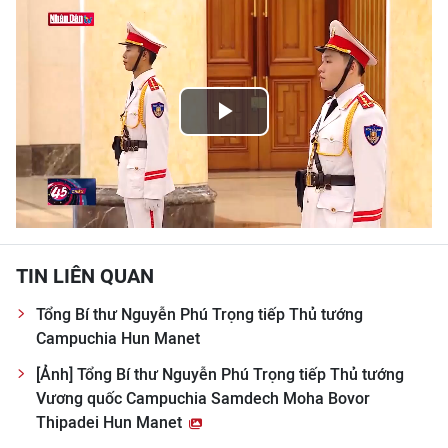
THỂ THAO
GIÁO DỤC
Y TẾ
Play
KHOA HỌC - CÔNG NGHỆ
Video
MÔI TRƯỜNG
BẠN ĐỌC
TIN LIÊN QUAN
KIỂM CHỨNG THÔNG TIN
Tổng Bí thư Nguyễn Phú Trọng tiếp Thủ tướng
Campuchia Hun Manet
TRI THỨC CHUYÊN SÂU
[Ảnh] Tổng Bí thư Nguyễn Phú Trọng tiếp Thủ tướng
Vương quốc Campuchia Samdech Moha Bovor
54 DÂN TỘC VIỆT NAM
Thipadei Hun Manet