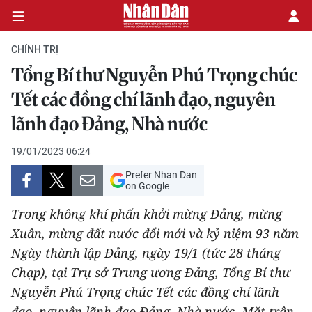
CHÍNH TRỊ
Tổng Bí thư Nguyễn Phú Trọng chúc
CHÍNH TRỊ
Tết các đồng chí lãnh đạo, nguyên
lãnh đạo Đảng, Nhà nước
KINH TẾ
19/01/2023 06:24
VĂN HÓA
Prefer Nhan Dan
on Google
XÃ HỘI
Trong không khí phấn khởi mừng Đảng, mừng
PHÁP LUẬT
Xuân, mừng đất nước đổi mới và kỷ niệm 93 năm
Ngày thành lập Đảng, ngày 19/1 (tức 28 tháng
DU LỊCH
Chạp), tại Trụ sở Trung ương Đảng, Tổng Bí thư
Nguyễn Phú Trọng chúc Tết các đồng chí lãnh
THẾ GIỚI
đạo, nguyên lãnh đạo Đảng, Nhà nước, Mặt trận