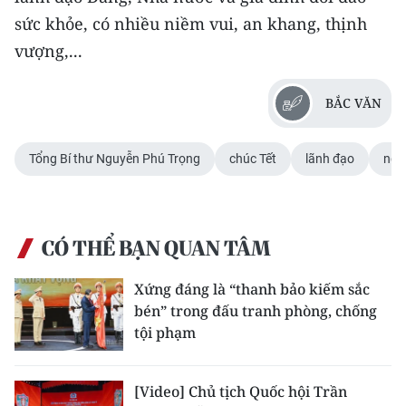
sức khỏe, có nhiều niềm vui, an khang, thịnh
vượng,...
BẮC VĂN
Tổng Bí thư Nguyễn Phú Trọng
chúc Tết
lãnh đạo
ngu
CÓ THỂ BẠN QUAN TÂM
Xứng đáng là “thanh bảo kiếm sắc
bén” trong đấu tranh phòng, chống
tội phạm
[Video] Chủ tịch Quốc hội Trần