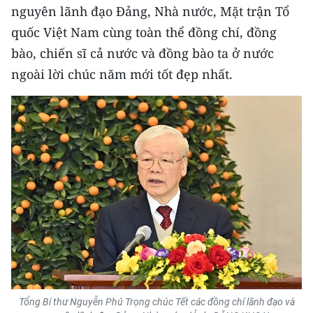
Media Pháp luật
nguyên lãnh đạo Đảng, Nhà nước, Mặt trận Tổ
quốc Việt Nam cùng toàn thể đồng chí, đồng
Media Du lịch
bào, chiến sĩ cả nước và đồng bào ta ở nước
Media Thế giới
ngoài lời chúc năm mới tốt đẹp nhất.
Media Thể thao
Media Giáo dục
Media Y tế
Media Khoa học - Công nghệ
Media Môi trường
Ảnh
Infographic
Tổng Bí thư Nguyễn Phú Trọng chúc Tết các đồng chí lãnh đạo và