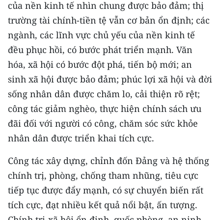
của nền kinh tế nhìn chung được bảo đảm; thị
trường tài chính-tiền tệ vẫn cơ bản ổn định; các
CHUYÊN ĐỀ
ngành, các lĩnh vực chủ yếu của nền kinh tế
CÁC CHUYÊN TRANG
đều phục hồi, có bước phát triển mạnh. Văn
hóa, xã hội có bước đột phá, tiến bộ mới; an
VỀ BÁO NHÂN DÂN
sinh xã hội được bảo đảm; phúc lợi xã hội và đời
sống nhân dân được chăm lo, cải thiện rõ rệt;
THỜI NAY
công tác giảm nghèo, thực hiện chính sách ưu
đãi đối với người có công, chăm sóc sức khỏe
NHÂN DÂN CUỐI TUẦN
nhân dân được triển khai tích cực.
NHÂN DÂN HẰNG THÁNG
Công tác xây dựng, chỉnh đốn Đảng và hệ thống
MUA BÁO
chính trị, phòng, chống tham nhũng, tiêu cực
tiếp tục được đẩy mạnh, có sự chuyển biến rất
ĐỌC BÁO IN
tích cực, đạt nhiều kết quả nổi bật, ấn tượng.
Chính trị-xã hội ổn định, quốc phòng, an ninh