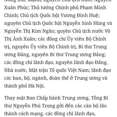
CHƯƠNG TRÌNH OCOP - MỖI XÃ
Xuân Phúc; Thủ tướng Chính phủ Phạm Minh
MỘT SẢN PHẨM
Chính; Chủ tịch Quốc hội Vương Đình Huệ;
nguyên Chủ tịch Quốc hội Nguyễn Sinh Hùng và
RADIO
Nguyễn Thị Kim Ngân; quyền Chủ tịch nước Võ
MEDIA CENTER
Thị Ánh Xuân; các đồng chí Ủy viên Bộ Chính
trị, nguyên Ủy viên Bộ Chính trị, Bí thư Trung
E-Magazine
ương Đảng, nguyên Bí thư Trung ương Đảng;
Video
các đồng chí lãnh đạo, nguyên lãnh đạo Đảng,
Nhà nước, Mặt trận Tổ quốc Việt Nam; lãnh đạo
Media Chính trị
các ban, bộ, ngành, đoàn thể ở Trung ương và
Media Kinh tế
thành phố Hà Nội.
Media Văn hóa
Thay mặt Ban Chấp hành Trung ương, Tổng Bí
thư Nguyễn Phú Trọng gửi đến các cán bộ lão
Media Xã hội
thành cách mạng, các đồng chí lãnh đạo,