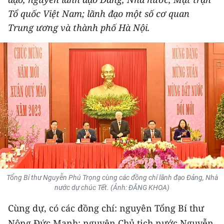
THỂ THAO
Tổ quốc Việt Nam; lãnh đạo một số cơ quan
Trung ương và thành phố Hà Nội.
GIÁO DỤC
Y TẾ
KHOA HỌC - CÔNG NGHỆ
MÔI TRƯỜNG
BẠN ĐỌC
KIỂM CHỨNG THÔNG TIN
Tổng Bí thư Nguyễn Phú Trọng cùng các đồng chí lãnh đạo Đảng, Nhà
TRI THỨC CHUYÊN SÂU
nước dự chúc Tết. (Ảnh: ĐĂNG KHOA)
54 DÂN TỘC VIỆT NAM
Cùng dự, có các đồng chí: nguyên Tổng Bí thư
Nông Đức Mạnh; nguyên Chủ tịch nước Nguyễn