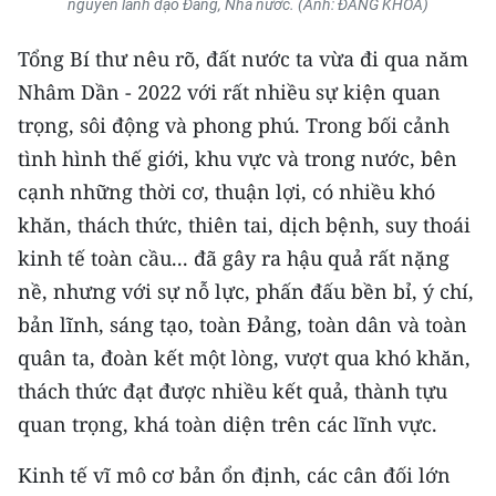
nguyên lãnh đạo Đảng, Nhà nước. (Ảnh: ĐĂNG KHOA)
TIN MỚI
Tổng Bí thư nêu rõ, đất nước ta vừa đi qua năm
TIN ĐỊA PHƯƠNG
Nhâm Dần - 2022 với rất nhiều sự kiện quan
trọng, sôi động và phong phú. Trong bối cảnh
Trung du và miền núi phía Bắc
tình hình thế giới, khu vực và trong nước, bên
Đồng bằng sông Hồng
cạnh những thời cơ, thuận lợi, có nhiều khó
Bắc Trung Bộ
khăn, thách thức, thiên tai, dịch bệnh, suy thoái
kinh tế toàn cầu... đã gây ra hậu quả rất nặng
Duyên hải Nam Trung Bộ và Tây
nề, nhưng với sự nỗ lực, phấn đấu bền bỉ, ý chí,
Nguyên
bản lĩnh, sáng tạo, toàn Đảng, toàn dân và toàn
Đông Nam Bộ
quân ta, đoàn kết một lòng, vượt qua khó khăn,
thách thức đạt được nhiều kết quả, thành tựu
Đồng bằng sông Cửu Long
quan trọng, khá toàn diện trên các lĩnh vực.
Chuyên trang Hà Nội
Kinh tế vĩ mô cơ bản ổn định, các cân đối lớn
Chuyên trang TP. Hồ Chí Minh