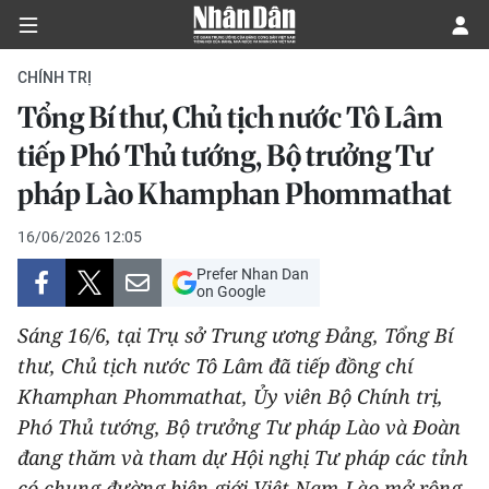
CHÍNH TRỊ
Tổng Bí thư, Chủ tịch nước Tô Lâm
CHÍNH TRỊ
tiếp Phó Thủ tướng, Bộ trưởng Tư
pháp Lào Khamphan Phommathat
KINH TẾ
16/06/2026 12:05
VĂN HÓA
Prefer Nhan Dan
on Google
XÃ HỘI
Sáng 16/6, tại Trụ sở Trung ương Đảng, Tổng Bí
PHÁP LUẬT
thư, Chủ tịch nước Tô Lâm đã tiếp đồng chí
Khamphan Phommathat, Ủy viên Bộ Chính trị,
DU LỊCH
Phó Thủ tướng, Bộ trưởng Tư pháp Lào và Đoàn
đang thăm và tham dự Hội nghị Tư pháp các tỉnh
THẾ GIỚI
có chung đường biên giới Việt Nam-Lào mở rộng