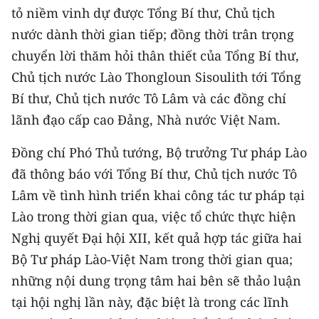
Media Pháp luật
tỏ niềm vinh dự được Tổng Bí thư, Chủ tịch
nước dành thời gian tiếp; đồng thời trân trọng
Media Du lịch
chuyển lời thăm hỏi thân thiết của Tổng Bí thư,
Media Thế giới
Chủ tịch nước Lào Thongloun Sisoulith tới Tổng
Bí thư, Chủ tịch nước Tô Lâm và các đồng chí
Media Thể thao
lãnh đạo cấp cao Đảng, Nhà nước Việt Nam.
Media Giáo dục
Đồng chí Phó Thủ tướng, Bộ trưởng Tư pháp Lào
Media Y tế
đã thông báo với Tổng Bí thư, Chủ tịch nước Tô
Media Khoa học - Công nghệ
Lâm về tình hình triển khai công tác tư pháp tại
Lào trong thời gian qua, việc tổ chức thực hiện
Media Môi trường
Nghị quyết Đại hội XII, kết quả hợp tác giữa hai
Ảnh
Bộ Tư pháp Lào-Việt Nam trong thời gian qua;
những nội dung trọng tâm hai bên sẽ thảo luận
Infographic
tại hội nghị lần này, đặc biệt là trong các lĩnh