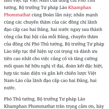
làm việc tại Việt Nam của đồng chí Phó Thủ
CHƯƠNG TRÌNH OCOP - MỖI XÃ
tướng, Bộ trưởng Tư pháp Lào
Khamphan
MỘT SẢN PHẨM
Phommathat
cùng Đoàn lần này; nhấn mạnh
cùng các chuyến thăm của các đồng chí lãnh
RADIO
đạo cấp cao hai Đảng, hai nước ngay sau thành
MEDIA CENTER
công của Đại hội của mỗi Đảng, chuyến thăm
của đồng chí Phó Thủ tướng, Bộ trưởng Tư pháp
E-Magazine
Lào tiếp tục thể hiện sự coi trọng và dành ưu
Video
tiên cao nhất cho việc củng cố và tăng cường
mối quan hệ hữu nghị vĩ đại, đoàn kết đặc biệt,
Media Chính trị
hợp tác toàn diện và gắn kết chiến lược Việt
Media Kinh tế
Nam-Lào của lãnh đạo cấp cao hai Đảng, hai
nước.
Media Văn hóa
Phó Thủ tướng, Bộ trưởng Tư pháp Lào
Media Xã hội
Khamphan Phommathat trân trọng cảm ơn, bày