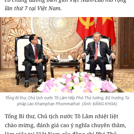
THỂ THAO
lần thứ 7 tại Việt Nam.
GIÁO DỤC
Y TẾ
KHOA HỌC - CÔNG NGHỆ
MÔI TRƯỜNG
BẠN ĐỌC
KIỂM CHỨNG THÔNG TIN
Tổng Bí thư, Chủ tịch nước Tô Lâm tiếp Phó Thủ tướng, Bộ trưởng Tư
pháp Lào Khamphan Phommathat. (Ảnh: ĐĂNG KHOA)
TRI THỨC CHUYÊN SÂU
Tổng Bí thư, Chủ tịch nước Tô Lâm nhiệt liệt
54 DÂN TỘC VIỆT NAM
chào mừng, đánh giá cao ý nghĩa chuyến thăm,