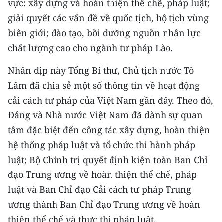
vực: xây dựng và hoàn thiện thể chế, pháp luật;
TIN MỚI
giải quyết các vấn đề về quốc tịch, hộ tịch vùng
biên giới; đào tạo, bồi dưỡng nguồn nhân lực
TIN ĐỊA PHƯƠNG
chất lượng cao cho ngành tư pháp Lào.
Trung du và miền núi phía Bắc
Nhân dịp này Tổng Bí thư, Chủ tịch nước Tô
Đồng bằng sông Hồng
Lâm đã chia sẻ một số thông tin về hoạt động
Bắc Trung Bộ
cải cách tư pháp của Việt Nam gần đây. Theo đó,
Đảng và Nhà nước Việt Nam đã dành sự quan
Duyên hải Nam Trung Bộ và Tây
tâm đặc biệt đến công tác xây dựng, hoàn thiện
Nguyên
hệ thống pháp luật và tổ chức thi hành pháp
Đông Nam Bộ
luật; Bộ Chính trị quyết định kiện toàn Ban Chỉ
đạo Trung ương về hoàn thiện thể chế, pháp
Đồng bằng sông Cửu Long
luật và Ban Chỉ đạo Cải cách tư pháp Trung
Chuyên trang Hà Nội
ương thành Ban Chỉ đạo Trung ương về hoàn
thiện thể chế và thực thi pháp luật.
Chuyên trang TP. Hồ Chí Minh