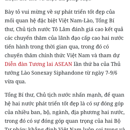
Bày tỏ vui mừng về sự phát triển tốt đẹp của
CHUYÊN ĐỀ
mối quan hệ đặc biệt Việt Nam-Lào, Tổng Bí
CÁC CHUYÊN TRANG
thư, Chủ tịch nước Tô Lâm đánh giá cao kết quả
các chuyến thăm của lãnh đạo cấp cao hai nước
VỀ BÁO NHÂN DÂN
tiến hành trong thời gian qua, trong đó có
chuyến thăm chính thức Việt Nam và tham dự
THỜI NAY
Diễn đàn Tương lai ASEAN
lần thứ ba của Thủ
tướng Lào Sonexay Siphandone từ ngày 7-9/6
NHÂN DÂN CUỐI TUẦN
vừa qua.
NHÂN DÂN HẰNG THÁNG
Tổng Bí thư, Chủ tịch nước nhấn mạnh, để quan
MUA BÁO
hệ hai nước phát triển tốt đẹp là có sự đóng góp
của nhiều ban, bộ, ngành, địa phương hai nước,
ĐỌC BÁO IN
trong đó có sự đóng góp quan trọng của hai Bộ
Tư pháp; khẳng định Việt Nam luôn coi trọng và