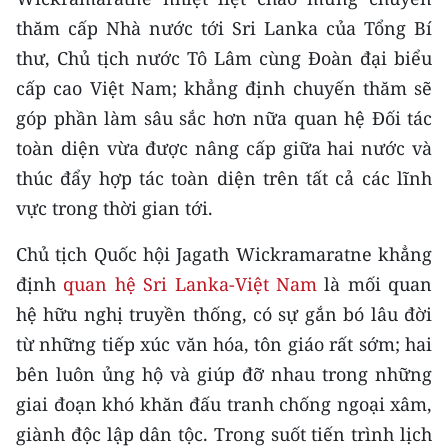
CHƯƠNG TRÌNH OCOP - MỖI XÃ
thăm cấp Nhà nước tới Sri Lanka của Tổng Bí
MỘT SẢN PHẨM
thư, Chủ tịch nước Tô Lâm cùng Đoàn đại biểu
cấp cao Việt Nam; khẳng định chuyến thăm sẽ
RADIO
góp phần làm sâu sắc hơn nữa quan hệ Đối tác
MEDIA CENTER
toàn diện vừa được nâng cấp giữa hai nước và
thúc đẩy hợp tác toàn diện trên tất cả các lĩnh
E-Magazine
vực trong thời gian tới.
Video
Chủ tịch Quốc hội Jagath Wickramaratne khẳng
Media Chính trị
định
quan hệ Sri Lanka-Việt Nam
là mối quan
hệ hữu nghị truyền thống, có sự gắn bó lâu đời
Media Kinh tế
từ những tiếp xúc văn hóa, tôn giáo rất sớm; hai
Media Văn hóa
bên luôn ủng hộ và giúp đỡ nhau trong những
giai đoạn khó khăn đấu tranh chống ngoại xâm,
Media Xã hội
giành độc lập dân tộc. Trong suốt tiến trình lịch