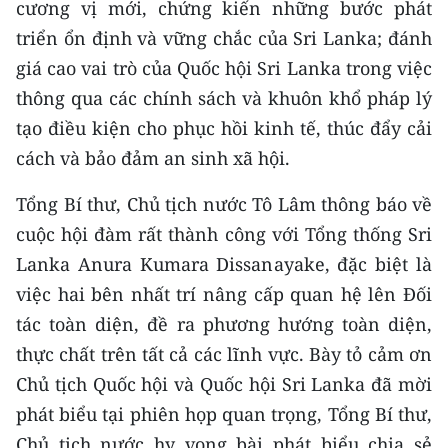
cương vị mới, chứng kiến những bước phát
triển ổn định và vững chắc của Sri Lanka; đánh
CHUYÊN ĐỀ
giá cao vai trò của Quốc hội Sri Lanka trong việc
CÁC CHUYÊN TRANG
thông qua các chính sách và khuôn khổ pháp lý
tạo điều kiện cho phục hồi kinh tế, thúc đẩy cải
VỀ BÁO NHÂN DÂN
cách và bảo đảm an sinh xã hội.
Tổng Bí thư, Chủ tịch nước Tô Lâm thông báo về
THỜI NAY
cuộc hội đàm rất thành công với Tổng thống Sri
NHÂN DÂN CUỐI TUẦN
Lanka Anura Kumara Dissanayake, đặc biệt là
việc hai bên nhất trí nâng cấp quan hệ lên Đối
NHÂN DÂN HẰNG THÁNG
tác toàn diện, đề ra phương hướng toàn diện,
MUA BÁO
thực chất trên tất cả các lĩnh vực. Bày tỏ cảm ơn
Chủ tịch Quốc hội và Quốc hội Sri Lanka đã mời
ĐỌC BÁO IN
phát biểu tại phiên họp quan trọng, Tổng Bí thư,
Chủ tịch nước hy vọng bài phát biểu chia sẻ