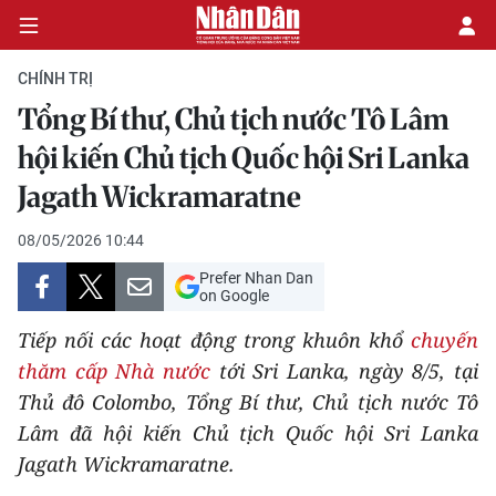
CHÍNH TRỊ
Tổng Bí thư, Chủ tịch nước Tô Lâm
CHÍNH TRỊ
hội kiến Chủ tịch Quốc hội Sri Lanka
Jagath Wickramaratne
KINH TẾ
08/05/2026 10:44
VĂN HÓA
Prefer Nhan Dan
on Google
XÃ HỘI
Tiếp nối các hoạt động trong khuôn khổ
chuyến
PHÁP LUẬT
thăm cấp Nhà nước
tới Sri Lanka, ngày 8/5, tại
Thủ đô Colombo, Tổng Bí thư, Chủ tịch nước Tô
DU LỊCH
Lâm đã hội kiến Chủ tịch Quốc hội Sri Lanka
Jagath Wickramaratne.
THẾ GIỚI