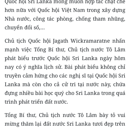
Quốc hội Sri Lanka mong muốn hợp tác chặt chẽ
TIN MỚI
hơn nữa với Quốc hội Việt Nam trong xây dựng
Nhà nước, công tác phòng, chống tham nhũng,
TIN ĐỊA PHƯƠNG
chuyển đổi số,…
Trung du và miền núi phía Bắc
Chủ tịch Quốc hội Jagath Wickramaratne nhấn
Đồng bằng sông Hồng
mạnh việc Tổng Bí thư, Chủ tịch nước Tô Lâm
phát biểu trước Quốc hội Sri Lanka ngày hôm
Bắc Trung Bộ
nay có ý nghĩa lịch sử. Bài phát biểu không chỉ
Duyên hải Nam Trung Bộ và Tây
truyền cảm hứng cho các nghị sĩ tại Quốc hội Sri
Nguyên
Lanka mà còn cho cả cử tri tại nước này, chứa
Đông Nam Bộ
đựng nhiều bài học quý cho Sri Lanka trong quá
trình phát triển đất nước.
Đồng bằng sông Cửu Long
Tổng Bí thư, Chủ tịch nước Tô Lâm bày tỏ vui
Chuyên trang Hà Nội
mừng thăm lại đất nước Sri Lanka tươi đẹp trên
Chuyên trang TP. Hồ Chí Minh