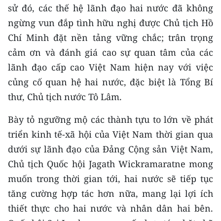
Media Pháp luật
sử đó, các thế hệ lãnh đạo hai nước đã không
ngừng vun đắp tình hữu nghị được Chủ tịch Hồ
Media Du lịch
Chí Minh đặt nền tảng vững chắc; trân trọng
Media Thế giới
cảm ơn và đánh giá cao sự quan tâm của các
lãnh đạo cấp cao Việt Nam hiện nay với việc
Media Thể thao
củng cố quan hệ hai nước, đặc biệt là Tổng Bí
Media Giáo dục
thư, Chủ tịch nước Tô Lâm.
Media Y tế
Bày tỏ ngưỡng mộ các thành tựu to lớn về phát
triển kinh tế-xã hội của Việt Nam thời gian qua
Media Khoa học - Công nghệ
dưới sự lãnh đạo của Đảng Cộng sản Việt Nam,
Media Môi trường
Chủ tịch Quốc hội Jagath Wickramaratne mong
Ảnh
muốn trong thời gian tới, hai nước sẽ tiếp tục
tăng cường hợp tác hơn nữa, mang lại lợi ích
Infographic
thiết thực cho hai nước và nhân dân hai bên.