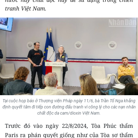
THỂ THAO
tranh Việt Nam.
GIÁO DỤC
Y TẾ
KHOA HỌC - CÔNG NGHỆ
MÔI TRƯỜNG
BẠN ĐỌC
KIỂM CHỨNG THÔNG TIN
Tại cuộc họp báo ở Thượng viện Pháp ngày 11/6, bà Trần Tố Nga khẳng
định quyết tâm đi tiếp con đường đấu tranh vì công lý cho các nạn nhân
TRI THỨC CHUYÊN SÂU
chất độc da cam/dioxin Việt Nam.
Trước đó vào ngày 22/8/2024, Tòa Phúc thẩm
54 DÂN TỘC VIỆT NAM
Paris ra phán quyết giống như của Tòa sơ thẩm