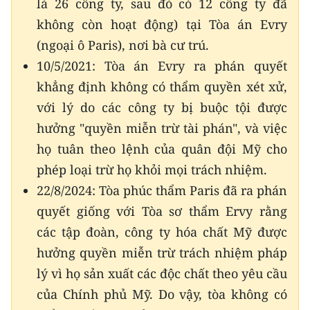
là 26 công ty, sau đó có 12 công ty đã
không còn hoạt động) tại Tòa án Evry
(ngoại ô Paris), nơi bà cư trú.
10/5/2021: Tòa án Evry ra phán quyết
khẳng định không có thẩm quyền xét xử,
với lý do các công ty bị buộc tội được
hưởng "quyền miễn trừ tài phán", và việc
họ tuân theo lệnh của quân đội Mỹ cho
phép loại trừ họ khỏi mọi trách nhiệm.
22/8/2024: Tòa phúc thẩm Paris đã ra phán
quyết giống với Tòa sơ thẩm Ervy rằng
các tập đoàn, công ty hóa chất Mỹ được
hưởng quyền miễn trừ trách nhiệm pháp
lý vì họ sản xuất các độc chất theo yêu cầu
của Chính phủ Mỹ. Do vậy, tòa không có