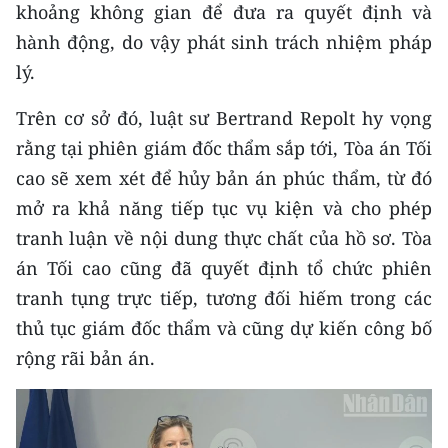
khoảng không gian để đưa ra quyết định và
hành động, do vậy phát sinh trách nhiệm pháp
CHUYÊN ĐỀ
lý.
CÁC CHUYÊN TRANG
Trên cơ sở đó, luật sư Bertrand Repolt hy vọng
rằng tại phiên giám đốc thẩm sắp tới, Tòa án Tối
VỀ BÁO NHÂN DÂN
cao sẽ xem xét để hủy bản án phúc thẩm, từ đó
THỜI NAY
mở ra khả năng tiếp tục vụ kiện và cho phép
tranh luận về nội dung thực chất của hồ sơ. Tòa
NHÂN DÂN CUỐI TUẦN
án Tối cao cũng đã quyết định tổ chức phiên
tranh tụng trực tiếp, tương đối hiếm trong các
NHÂN DÂN HẰNG THÁNG
thủ tục giám đốc thẩm và cũng dự kiến công bố
MUA BÁO
rộng rãi bản án.
ĐỌC BÁO IN