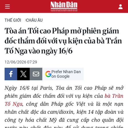
THẾ GIỚI
CHÂU ÂU
Tòa án Tối cao Pháp mở phiên giám
CHÍNH TRỊ
đốc thẩm đối với vụ kiện của bà Trần
Tố Nga vào ngày 16/6
KINH TẾ
12/06/2026 07:29
VĂN HÓA
Prefer Nhan Dan
on Google
XÃ HỘI
Ngày 16/6 tại Paris, Tòa án Tối cao Pháp sẽ mở
PHÁP LUẬT
phiên giám đốc thẩm đối với vụ kiện của
bà Trần
Tố Nga
, công dân Pháp gốc Việt và là một nạn
DU LỊCH
nhân chất độc da cam/dioxin, kiện 14 tập đoàn và
công ty hóa chất Mỹ đã cung cấp cho quân đội
THẾ GIỚI
nước này chất độc này để sử dụng trong chiến