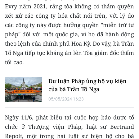
CHƯƠNG TRÌNH OCOP - MỖI XÃ
Evry năm 2021, rằng tòa không có thẩm quyền
MỘT SẢN PHẨM
xét xử các công ty hóa chất nói trên, với lý do
các công ty này được hưởng quyền "miễn trừ tư
RADIO
pháp" đối với một quốc gia, vì họ đã hành động
theo lệnh của chính phủ Hoa Kỳ. Do vậy, bà Trần
MEDIA CENTER
Tố Nga tiếp tục kháng án lên Tòa giám đốc thẩm
E-Magazine
tối cao.
Video
Dư luận Pháp ủng hộ vụ kiện
Media Chính trị
của bà Trần Tố Nga
05/05/2024 16:23
Media Kinh tế
Media Văn hóa
Ngày 11/6, phát biểu tại cuộc họp báo được tổ
chức ở Thượng viện Pháp, luật sư Bertrand
Media Xã hội
Repolt, một trong hai luật sư biện hộ cho bà