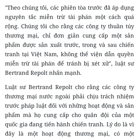
TIN MỚI
"Theo chúng tôi, các phiên tòa trước đã áp dụng
nguyên tắc miễn trừ tài phán một cách quá
TIN ĐỊA PHƯƠNG
rộng. Chúng tôi cho rằng các công ty thuần túy
thương mại, chỉ đơn giản cung cấp một sản
Trung du và miền núi phía Bắc
phẩm được sản xuất trước, trong và sau chiến
Đồng bằng sông Hồng
tranh tại Việt Nam, không thể viện dẫn quyền
Bắc Trung Bộ
miễn trừ tài phán để tránh bị xét xử", luật sư
Bertrand Repolt nhấn mạnh.
Duyên hải Nam Trung Bộ và Tây
Nguyên
Luật sư Bertrand Repolt cho rằng các công ty
thương mại nước ngoài phải chịu trách nhiệm
Đông Nam Bộ
trước pháp luật đối với những hoạt động và sản
Đồng bằng sông Cửu Long
phẩm mà họ cung cấp cho quân đội của một
quốc gia đang tiến hành chiến tranh. Lý do là vì
Chuyên trang Hà Nội
đây là một hoạt động thương mại, có một
Chuyên trang TP. Hồ Chí Minh