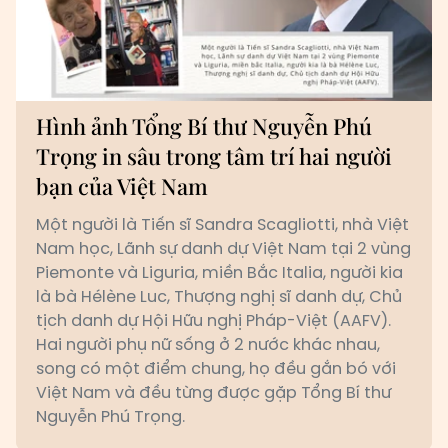
Hình ảnh Tổng Bí thư Nguyễn Phú
Trọng in sâu trong tâm trí hai người
bạn của Việt Nam
Một người là Tiến sĩ Sandra Scagliotti, nhà Việt
Nam học, Lãnh sự danh dự Việt Nam tại 2 vùng
Piemonte và Liguria, miền Bắc Italia, người kia
là bà Hélène Luc, Thượng nghị sĩ danh dự, Chủ
tịch danh dự Hội Hữu nghị Pháp-Việt (AAFV).
Hai người phụ nữ sống ở 2 nước khác nhau,
song có một điểm chung, họ đều gắn bó với
Việt Nam và đều từng được gặp Tổng Bí thư
Nguyễn Phú Trọng.