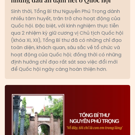
Sinh thời, Tổng Bí thư Nguyễn Phú Trọng dành
nhiều tâm huyết, trăn trở cho hoạt động của
Quốc hội. Đặc biệt, với kinh nghiệm thực tiễn
qua 2 nhiệm kỳ giữ cương vị Chủ tịch Quốc hội
(khóa XI, XII), Tổng Bí thư đã có những chỉ đạo
toàn diện, khách quan, sâu sắc về tổ chức và
hoạt động của Quốc hội; đồng thời có những
định hướng chỉ đạo rất sát sao việc đổi mới
để Quốc hội ngày càng hoàn thiện hơn.