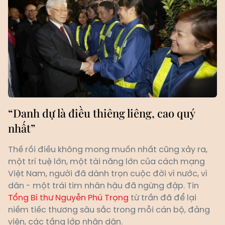
“Danh dự là điều thiêng liêng, cao quý
nhất”
Thế rồi điều không mong muốn nhất cũng xảy ra,
một trí tuệ lớn, một tài năng lớn của cách mạng
Việt Nam, người đã dành trọn cuộc đời vì nước, vì
dân - một trái tim nhân hậu đã ngừng đập. Tin
Tổng Bí thư Nguyễn Phú Trọng
từ trần đã để lại
niềm tiếc thương sâu sắc trong mỗi cán bộ, đảng
viên, các tầng lớp nhân dân.