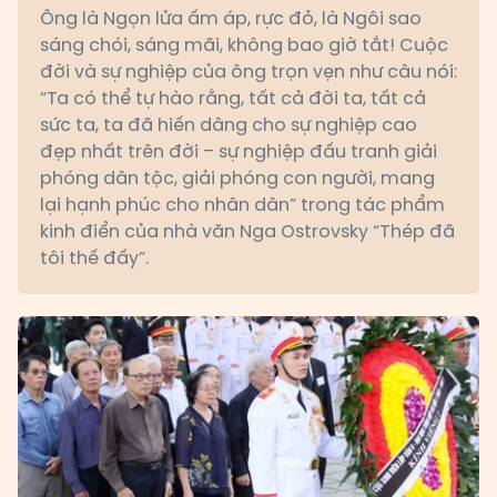
Ông là Ngọn lửa ấm áp, rực đỏ, là Ngôi sao
sáng chói, sáng mãi, không bao giờ tắt! Cuộc
đời và sự nghiệp của ông trọn vẹn như câu nói:
“Ta có thể tự hào rằng, tất cả đời ta, tất cả
sức ta, ta đã hiến dâng cho sự nghiệp cao
đẹp nhất trên đời – sự nghiệp đấu tranh giải
phóng dân tộc, giải phóng con người, mang
lại hạnh phúc cho nhân dân” trong tác phẩm
kinh điển của nhà văn Nga Ostrovsky “Thép đã
tôi thế đấy”.