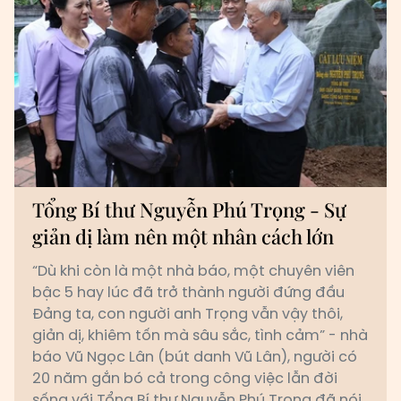
Tổng Bí thư Nguyễn Phú Trọng - Sự
giản dị làm nên một nhân cách lớn
“Dù khi còn là một nhà báo, một chuyên viên
bậc 5 hay lúc đã trở thành người đứng đầu
Đảng ta, con người anh Trọng vẫn vậy thôi,
giản dị, khiêm tốn mà sâu sắc, tình cảm” - nhà
báo Vũ Ngọc Lân (bút danh Vũ Lân), người có
20 năm gắn bó cả trong công việc lẫn đời
sống với Tổng Bí thư Nguyễn Phú Trọng đã nói