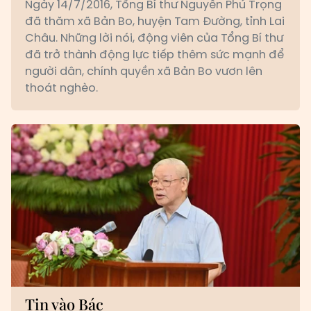
Ngày 14/7/2016, Tổng Bí thư Nguyễn Phú Trọng
đã thăm xã Bản Bo, huyện Tam Đường, tỉnh Lai
Châu. Những lời nói, động viên của Tổng Bí thư
đã trở thành động lực tiếp thêm sức mạnh để
người dân, chính quyền xã Bản Bo vươn lên
thoát nghèo.
Tin vào Bác