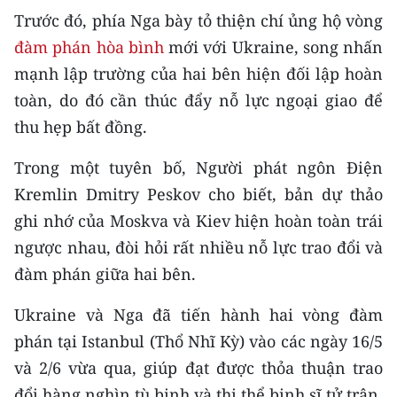
CHƯƠNG TRÌNH OCOP - MỖI XÃ
Trước đó, phía Nga bày tỏ thiện chí ủng hộ vòng
MỘT SẢN PHẨM
đàm phán hòa bình
mới với Ukraine, song nhấn
mạnh lập trường của hai bên hiện đối lập hoàn
RADIO
toàn, do đó cần thúc đẩy nỗ lực ngoại giao để
thu hẹp bất đồng.
MEDIA CENTER
Trong một tuyên bố, Người phát ngôn Điện
E-Magazine
Kremlin Dmitry Peskov cho biết, bản dự thảo
Video
ghi nhớ của Moskva và Kiev hiện hoàn toàn trái
ngược nhau, đòi hỏi rất nhiều nỗ lực trao đổi và
Media Chính trị
đàm phán giữa hai bên.
Media Kinh tế
Ukraine và Nga đã tiến hành hai vòng đàm
Media Văn hóa
phán tại Istanbul (Thổ Nhĩ Kỳ) vào các ngày 16/5
Media Xã hội
và 2/6 vừa qua, giúp đạt được thỏa thuận trao
đổi hàng nghìn tù binh và thi thể binh sĩ tử trận.