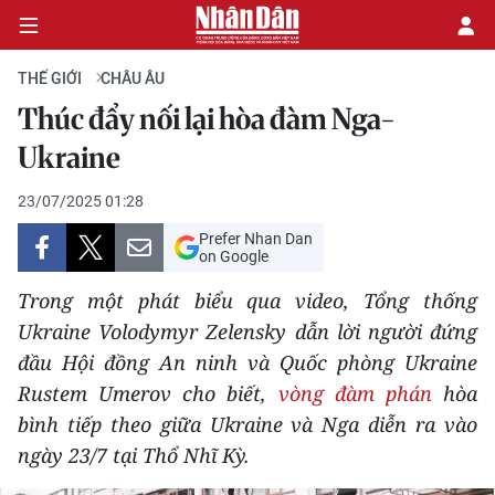
THẾ GIỚI
CHÂU ÂU
Thúc đẩy nối lại hòa đàm Nga-
CHÍNH TRỊ
Ukraine
KINH TẾ
23/07/2025 01:28
Prefer Nhan Dan
VĂN HÓA
on Google
Trong một phát biểu qua video, Tổng thống
XÃ HỘI
Ukraine Volodymyr Zelensky dẫn lời người đứng
đầu Hội đồng An ninh và Quốc phòng Ukraine
PHÁP LUẬT
Rustem Umerov cho biết,
vòng đàm phán
hòa
DU LỊCH
bình tiếp theo giữa Ukraine và Nga diễn ra vào
ngày 23/7 tại Thổ Nhĩ Kỳ.
THẾ GIỚI