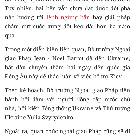
Media Pháp luật
Tuy nhiên, hai bên vẫn chưa đạt được đột phá
Media Du lịch
nào hướng tới
lệnh ngừng bắn
hay giải pháp
chấm dứt cuộc xung đột kéo dài hơn ba năm
Media Thế giới
qua.
Media Thể thao
Trong một diễn biến liên quan, Bộ trưởng Ngoại
Media Giáo dục
giao Pháp Jean - Noel Barrot đã đến Ukraine,
bắt đầu chuyến thăm hai ngày đến quốc gia
Media Y tế
Đông Âu này để thảo luận về việc hỗ trợ Kiev.
Media Khoa học - Công nghệ
Theo kế hoạch, Bộ trưởng Ngoại giao Pháp tiến
Media Môi trường
hành hội đàm với người đồng cấp nước chủ
nhà, hội kiến Tổng thống Ukraine và Thủ tướng
Ảnh
Ukraine Yulia Svyrydenko.
Infographic
Ngoài ra, quan chức ngoại giao Pháp cũng sẽ đi