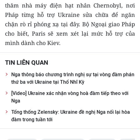
thăm nhà máy điện hạt nhân Chernobyl, nơi
TIN MỚI
Pháp từng hỗ trợ Ukraine sửa chữa để ngăn
TIN ĐỊA PHƯƠNG
chặn rò rỉ phóng xạ tại đây. Bộ Ngoại giao Pháp
cho biết, Paris sẽ xem xét lại mức hỗ trợ của
Trung du và miền núi phía Bắc
mình dành cho Kiev.
Đồng bằng sông Hồng
TIN LIÊN QUAN
Bắc Trung Bộ
Nga thông báo chương trình nghị sự tại vòng đàm phán
Duyên hải Nam Trung Bộ và Tây
thứ ba với Ukraine tại Thổ Nhĩ Kỳ
Nguyên
[Video] Ukraine xác nhận vòng hoà đàm tiếp theo với
Đông Nam Bộ
Nga
Đồng bằng sông Cửu Long
Tổng thống Zelensky: Ukraine đề nghị Nga nối lại hòa
đàm trong tuần tới
Chuyên trang Hà Nội
Chuyên trang TP. Hồ Chí Minh