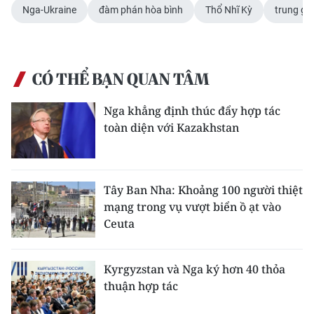
Nga-Ukraine
đàm phán hòa bình
Thổ Nhĩ Kỳ
trung gi
CHUYÊN ĐỀ
CÁC CHUYÊN TRANG
CÓ THỂ BẠN QUAN TÂM
VỀ BÁO NHÂN DÂN
Nga khẳng định thúc đẩy hợp tác
toàn diện với Kazakhstan
THỜI NAY
NHÂN DÂN CUỐI TUẦN
Tây Ban Nha: Khoảng 100 người thiệt
mạng trong vụ vượt biển ồ ạt vào
NHÂN DÂN HẰNG THÁNG
Ceuta
MUA BÁO
Kyrgyzstan và Nga ký hơn 40 thỏa
ĐỌC BÁO IN
thuận hợp tác