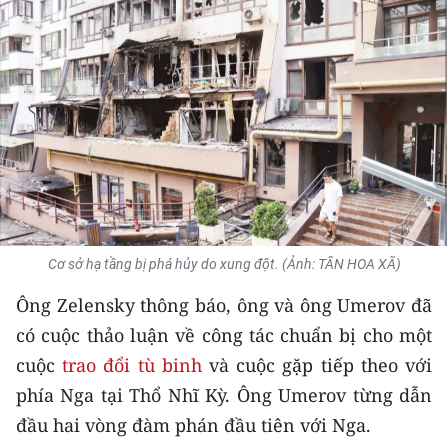
THỂ THAO
GIÁO DỤC
Y TẾ
KHOA HỌC - CÔNG NGHỆ
MÔI TRƯỜNG
BẠN ĐỌC
Cơ sở hạ tầng bị phá hủy do xung đột. (Ảnh: TÂN HOA XÃ)
Ông Zelensky thông báo, ông và ông Umerov đã
KIỂM CHỨNG THÔNG TIN
có cuộc thảo luận về công tác chuẩn bị cho một
TRI THỨC CHUYÊN SÂU
cuộc
trao đổi tù binh
và cuộc gặp tiếp theo với
phía Nga tại Thổ Nhĩ Kỳ. Ông Umerov từng dẫn
54 DÂN TỘC VIỆT NAM
đầu hai vòng đàm phán đầu tiên với Nga.