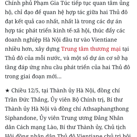
Chính phủ Phạm Gia Túc tiếp tục quan tâm ủng
TIN MỚI
hộ, chỉ đạo để quan hệ hợp tác giữa hai Thủ đô
TIN ĐỊA PHƯƠNG
đạt kết quả cao nhất, nhất là trong các dự án
hợp tác phát triển kinh tế-xã hội, thúc đẩy các
Trung du và miền núi phía Bắc
doanh nghiệp Hà Nội đầu tư vào Vientiane
Đồng bằng sông Hồng
nhiều hơn, xây dựng
Trung tâm thương mại
tại
Thủ đô của mỗi nước, và một số dự án cơ sở hạ
Bắc Trung Bộ
tầng đáp ứng nhu cầu phát triển của hai Thủ đô
Duyên hải Nam Trung Bộ và Tây
trong giai đoạn mới…
Nguyên
★ Chiều 12/5, tại Thành ủy Hà Nội, đồng chí
Đông Nam Bộ
Trần Đức Thắng, Ủy viên Bộ Chính trị, Bí thư
Thành ủy Hà Nội và đồng chí Athsaphangthong
Đồng bằng sông Cửu Long
Siphandone, Ủy viên Trung ương Đảng Nhân
Chuyên trang Hà Nội
dân Cách mạng Lào, Bí thư Thành ủy, Chủ tịch
Hội đồng nhân dân Thủ đô Vientiane chủ trì hội
Chuyên trang TP. Hồ Chí Minh