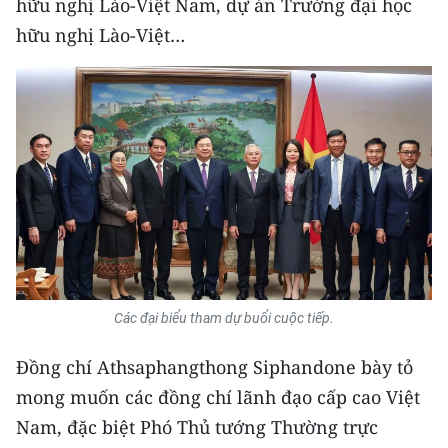
hữu nghị Lào-Việt Nam, dự án Trường đại học
Media Pháp luật
hữu nghị Lào-Việt…
Media Du lịch
Media Thế giới
Media Thể thao
Media Giáo dục
Media Y tế
Media Khoa học - Công nghệ
Media Môi trường
Các đại biểu tham dự buổi cuộc tiếp.
Ảnh
Đồng chí Athsaphangthong Siphandone bày tỏ
mong muốn các đồng chí lãnh đạo cấp cao Việt
Infographic
Nam, đặc biệt Phó Thủ tướng Thường trực