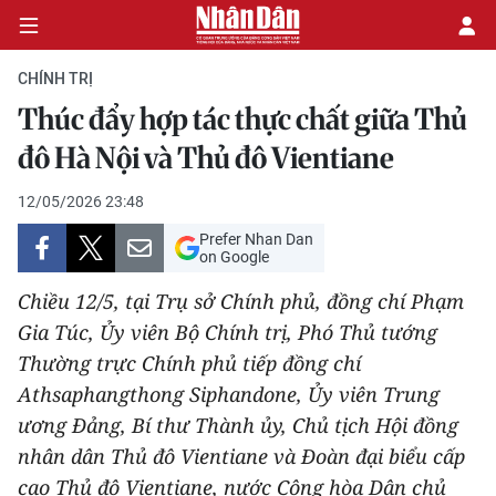
CHÍNH TRỊ
Thúc đẩy hợp tác thực chất giữa Thủ
CHÍNH TRỊ
đô Hà Nội và Thủ đô Vientiane
KINH TẾ
12/05/2026 23:48
Prefer Nhan Dan
VĂN HÓA
on Google
Chiều 12/5, tại Trụ sở Chính phủ, đồng chí Phạm
XÃ HỘI
Gia Túc, Ủy viên Bộ Chính trị, Phó Thủ tướng
Thường trực Chính phủ tiếp đồng chí
PHÁP LUẬT
Athsaphangthong Siphandone, Ủy viên Trung
DU LỊCH
ương Đảng, Bí thư Thành ủy, Chủ tịch Hội đồng
nhân dân Thủ đô Vientiane và Đoàn đại biểu cấp
THẾ GIỚI
cao Thủ đô Vientiane, nước Cộng hòa Dân chủ