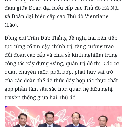
đàm giữa Đoàn đại biểu cấp cao Thủ đô Hà Nội
CHUYÊN ĐỀ
và Đoàn đại biểu cấp cao Thủ đô Vientiane
(Lào).
CÁC CHUYÊN TRANG
Đồng chí Trần Đức Thắng đề nghị hai bên tiếp
VỀ BÁO NHÂN DÂN
tục củng cố tin cậy chính trị, tăng cường trao
đổi đoàn các cấp và chia sẻ kinh nghiệm trong
THỜI NAY
công tác xây dựng Đảng, quản trị đô thị. Các cơ
NHÂN DÂN CUỐI TUẦN
quan chuyên môn phối hợp, phát huy vai trò
của các đoàn thể để thúc đẩy hợp tác thực chất,
NHÂN DÂN HẰNG THÁNG
góp phần làm sâu sắc hơn quan hệ hữu nghị
truyền thống giữa hai Thủ đô.
MUA BÁO
ĐỌC BÁO IN