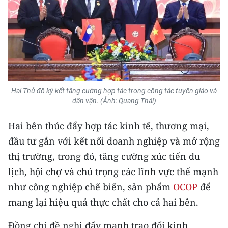
ENGLISH
中文
FRANÇAIS
РУССКИЙ
Hai Thủ đô ký kết tăng cường hợp tác trong công tác tuyên giáo và
dân vận. (Ảnh: Quang Thái)
ESPAÑOL
Hai bên thúc đẩy hợp tác kinh tế, thương mại,
한국어
đầu tư gắn với kết nối doanh nghiệp và mở rộng
thị trường, trong đó, tăng cường xúc tiến du
lịch, hội chợ và chú trọng các lĩnh vực thế mạnh
như công nghiệp chế biến, sản phẩm
OCOP
để
mang lại hiệu quả thực chất cho cả hai bên.
Đồng chí đề nghị đẩy mạnh trao đổi kinh