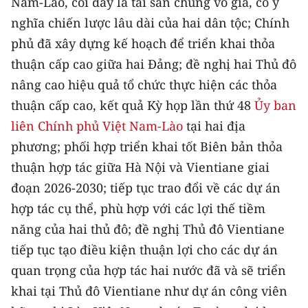
Nam-Lào, coi đây là tài sản chung vô giá, có ý
CHƯƠNG TRÌNH OCOP - MỖI XÃ
nghĩa chiến lược lâu dài của hai dân tộc; Chính
MỘT SẢN PHẨM
phủ đã xây dựng kế hoạch để triển khai thỏa
thuận cấp cao giữa hai Đảng; đề nghị hai Thủ đô
RADIO
nâng cao hiệu quả tổ chức thực hiện các thỏa
MEDIA CENTER
thuận cấp cao, kết quả Kỳ họp lần thứ 48
Ủy ban
liên Chính phủ Việt Nam-Lào
tại hai địa
E-Magazine
phương; phối hợp triển khai tốt Biên bản thỏa
Video
thuận hợp tác giữa Hà Nội và Vientiane giai
đoạn 2026-2030; tiếp tục trao đổi về các dự án
Media Chính trị
hợp tác cụ thể, phù hợp với các lợi thế tiềm
Media Kinh tế
năng của hai thủ đô; đề nghị Thủ đô Vientiane
tiếp tục tạo điều kiện thuận lợi cho các dự án
Media Văn hóa
quan trọng của hợp tác hai nước đã và sẽ triển
Media Xã hội
khai tại Thủ đô Vientiane như dự án công viên