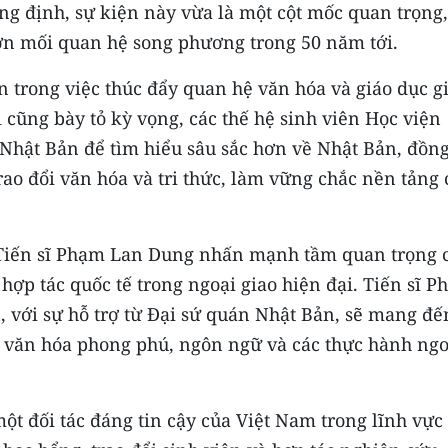
ng định, sự kiện này vừa là một cột mốc quan trọng,
ơn mối quan hệ song phương trong 50 năm tới.
n trong việc thúc đẩy quan hệ văn hóa và giáo dục g
 cũng bày tỏ kỳ vọng, các thế hệ sinh viên Học viện
 Nhật Bản để tìm hiểu sâu sắc hơn về Nhật Bản, đồn
rao đổi văn hóa và tri thức, làm vững chắc nền tảng 
 Tiến sĩ Phạm Lan Dung nhấn mạnh tầm quan trọng 
 hợp tác quốc tế trong ngoại giao hiện đại. Tiến sĩ 
 với sự hỗ trợ từ Đại sứ quán Nhật Bản, sẽ mang đế
ản văn hóa phong phú, ngôn ngữ và các thực hành ngo
t đối tác đáng tin cậy của Việt Nam trong lĩnh vực