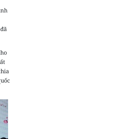
ạnh
 đã
cho
ất
chia
quốc