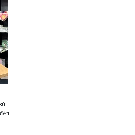
sứ
 đến