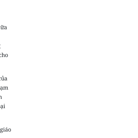
iữa
g
cho
của
Phạm
n
ại
 giáo