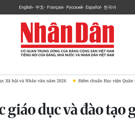
English
中文
Français
Русский
Español
한국어
viện Quân y năm 2026 gần mức tuyệt đối
Đổi mới thực chất g
 giáo dục và đào tạo 