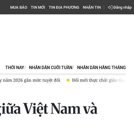
MUA BÁO
TIN MỚI
TIN ĐỊA PHƯƠNG
NHẬN TIN
Đăng nhập
THỜI NAY
NHÂN DÂN CUỐI TUẦN
NHÂN DÂN HẰNG THÁNG
iáo dục
Điểm chuẩn Trường đại học Luật Hà Nội năm 2026
giữa Việt Nam và