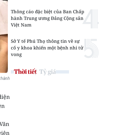
Thông cáo đặc biệt của Ban Chấp
hành Trung ương Đảng Cộng sản
Việt Nam
Sở Y tế Phú Thọ thông tin về sự
cố y khoa khiến một bệnh nhi tử
vong
Thời tiết
Tỷ giá
 thành
diện
ền
 Văn
viên