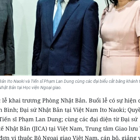
ản Ito Naoki và Tiến sĩ Phạm Lan Dung cùng các đại biểu cắt băng khánh
hật Bản tại Học viện Ngoại giao.
c lễ khai trương Phòng Nhật Bản. Buổi lễ có sự hiện 
 Bình; Đại sứ Nhật Bản tại Việt Nam Ito Naoki; Quy
Tiến sĩ Phạm Lan Dung; cùng các đại diện từ Đại sứ
ế Nhật Bản (JICA) tại Việt Nam, Trung tâm Giao lưu
 đơn vị thuộc Bộ Ngoại giao Việt Nam, cán bộ, giảng 