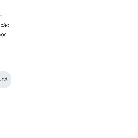
ển
 các
học
c
 LÊ