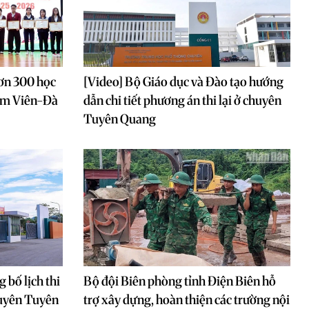
ơn 300 học
[Video] Bộ Giáo dục và Đào tạo hướng
Lâm Viên-Đà
dẫn chi tiết phương án thi lại ở chuyên
Tuyên Quang
 bố lịch thi
Bộ đội Biên phòng tỉnh Điện Biên hỗ
huyên Tuyên
trợ xây dựng, hoàn thiện các trường nội