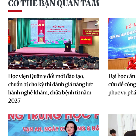
CÓ THỂ BẠN QUAN TÂM
Học viện Quân y đổi mới đào tạo,
Đại học cần
chuẩn bị cho kỳ thi đánh giá năng lực
cứu để công
hành nghề khám, chữa bệnh từ năm
phục vụ phá
2027