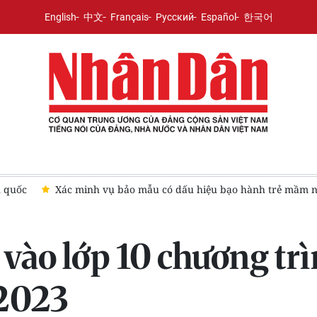
English
中文
Français
Русский
Español
한국어
n quốc
Xác minh vụ bảo mẫu có dấu hiệu bạo hành trẻ mầm 
i vào lớp 10 chương t
2023