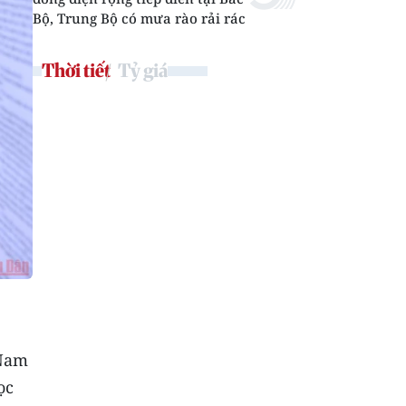
Bộ, Trung Bộ có mưa rào rải rác
Thời tiết
Tỷ giá
 Nam
ọc