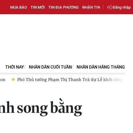
MUA BÁO
TIN MỚI
TIN ĐỊA PHƯƠNG
NHẬN TIN
Đăng nhập
THỜI NAY
NHÂN DÂN CUỐI TUẦN
NHÂN DÂN HẰNG THÁNG
non
Phó Thủ tướng Phạm Thị Thanh Trà dự Lễ khởi công xây
rình song bằng