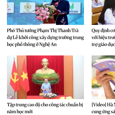
Phó Thủ tướng Phạm Thị Thanh Trà
Quy định cơ
dự Lễ khởi công xây dựng trường trung
với hiệu tr
học phổ thông ở Nghệ An
trợ giáo dụ
Tập trung cao độ cho công tác chuẩn bị
[Video] Hà
năm học mới
cung ứng sá