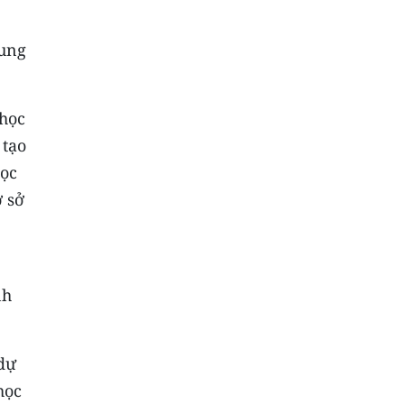
rung
 học
 tạo
học
ơ sở
nh
 dự
học