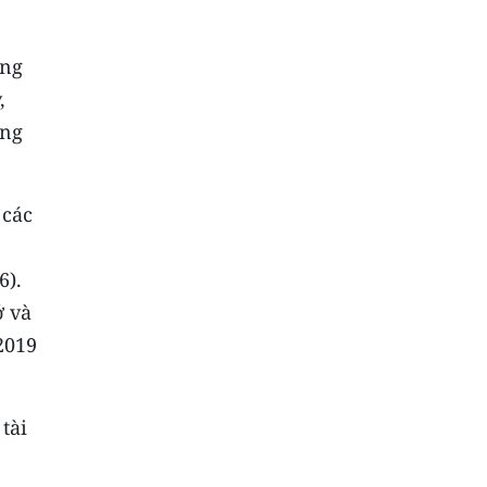
úng
,
ung
 các
6).
ở và
2019
tài