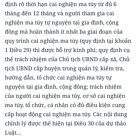
định rõ thời hạn cai nghiện ma túy từ đủ 6
tháng đến 12 tháng và người tham gia cai
CHUYÊN ĐỀ
nghiện ma túy tự nguyện tại gia đình, cộng
CÁC CHUYÊN TRANG
đồng mà hoàn thành ít nhất ba giai đoạn của
quy trình cai nghiện ma túy (quy định tại khoản
VỀ BÁO NHÂN DÂN
1 Điều 29) thì được hỗ trợ kinh phí; quy định cụ
thể trách nhiệm của Chủ tịch UBND cấp xã, Chủ
THỜI NAY
tịch UBND cấp huyện trong quản lý, kiểm tra,
hướng dẫn, tổ chức cai nghiện ma túy tự
NHÂN DÂN CUỐI TUẦN
nguyện tại gia đình, cộng đồng; trách nhiệm
NHÂN DÂN HẰNG THÁNG
của người cai nghiện ma túy, cơ sở cai nghiện
ma túy, tổ chức, cá nhân có đủ điều kiện cung
MUA BÁO
cấp hoạt động cai nghiện ma túy. Các nội dung
ĐỌC BÁO IN
chỉnh lý được thể hiện tại Điều 30 của dự thảo
Luật…