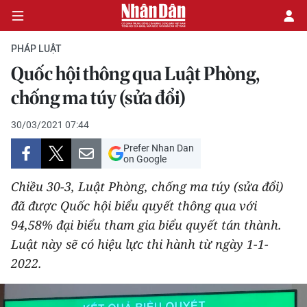
PHÁP LUẬT
Quốc hội thông qua Luật Phòng,
CHÍNH TRỊ
chống ma túy (sửa đổi)
KINH TẾ
30/03/2021 07:44
Prefer Nhan Dan
VĂN HÓA
on Google
Chiều 30-3, Luật Phòng, chống ma túy (sửa đổi)
XÃ HỘI
đã được Quốc hội biểu quyết thông qua với
94,58% đại biểu tham gia biểu quyết tán thành.
PHÁP LUẬT
Luật này sẽ có hiệu lực thi hành từ ngày 1-1-
DU LỊCH
2022.
THẾ GIỚI