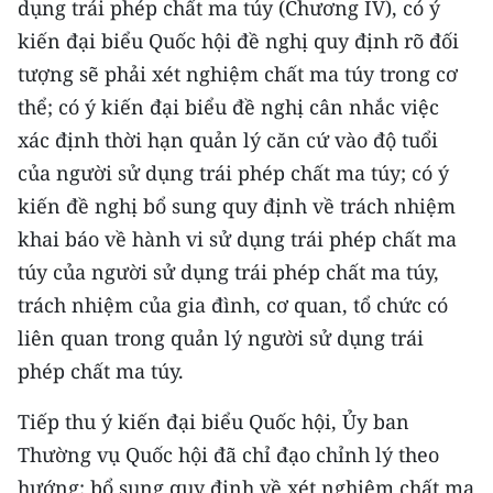
dụng trái phép chất ma túy (Chương IV), có ý
Media Pháp luật
kiến đại biểu Quốc hội đề nghị quy định rõ đối
Media Du lịch
tượng sẽ phải xét nghiệm chất ma túy trong cơ
thể; có ý kiến đại biểu đề nghị cân nhắc việc
Media Thế giới
xác định thời hạn quản lý căn cứ vào độ tuổi
Media Thể thao
của người sử dụng trái phép chất ma túy; có ý
Media Giáo dục
kiến đề nghị bổ sung quy định về trách nhiệm
khai báo về hành vi sử dụng trái phép chất ma
Media Y tế
túy của người sử dụng trái phép chất ma túy,
Media Khoa học - Công nghệ
trách nhiệm của gia đình, cơ quan, tổ chức có
liên quan trong quản lý người sử dụng trái
Media Môi trường
phép chất ma túy.
Ảnh
Tiếp thu ý kiến đại biểu Quốc hội, Ủy ban
Infographic
Thường vụ Quốc hội đã chỉ đạo chỉnh lý theo
hướng: bổ sung quy định về xét nghiệm chất ma