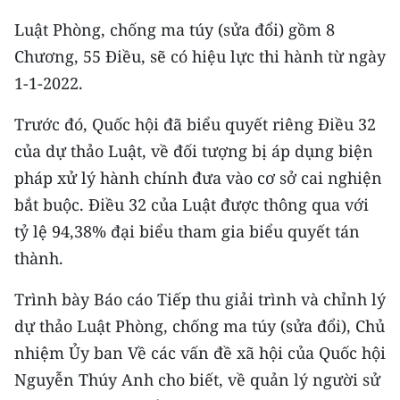
CHƯƠNG TRÌNH OCOP - MỖI XÃ
Luật Phòng, chống ma túy (sửa đổi) gồm 8
MỘT SẢN PHẨM
Chương, 55 Điều, sẽ có hiệu lực thi hành từ ngày
1-1-2022.
RADIO
Trước đó, Quốc hội đã biểu quyết riêng Điều 32
MEDIA CENTER
của dự thảo Luật, về đối tượng bị áp dụng biện
E-Magazine
pháp xử lý hành chính đưa vào cơ sở cai nghiện
bắt buộc. Điều 32 của Luật được thông qua với
Video
tỷ lệ 94,38% đại biểu tham gia biểu quyết tán
Media Chính trị
thành.
Media Kinh tế
Trình bày Báo cáo Tiếp thu giải trình và chỉnh lý
dự thảo Luật Phòng, chống ma túy (sửa đổi), Chủ
Media Văn hóa
nhiệm Ủy ban Về các vấn đề xã hội của Quốc hội
Media Xã hội
Nguyễn Thúy Anh cho biết, về quản lý người sử