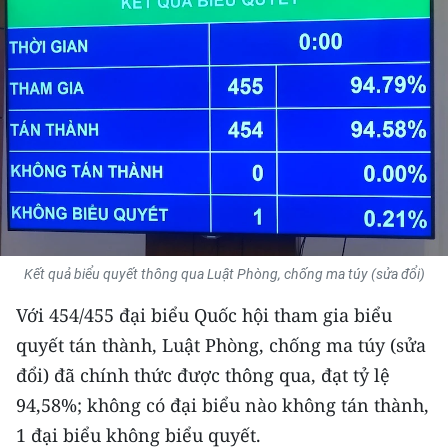
THỂ THAO
GIÁO DỤC
Y TẾ
KHOA HỌC - CÔNG NGHỆ
MÔI TRƯỜNG
BẠN ĐỌC
Kết quả biểu quyết thông qua Luật Phòng, chống ma túy (sửa đổi)
KIỂM CHỨNG THÔNG TIN
Với 454/455 đại biểu Quốc hội tham gia biểu
quyết tán thành, Luật Phòng, chống ma túy (sửa
TRI THỨC CHUYÊN SÂU
đổi) đã chính thức được thông qua, đạt tỷ lệ
94,58%; không có đại biểu nào không tán thành,
54 DÂN TỘC VIỆT NAM
1 đại biểu không biểu quyết.