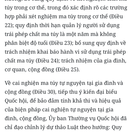
TIN MỚI
túy trong cơ thể, trong đó xác định rõ các trường
hợp phải xét nghiệm ma túy trong cơ thể (Điều
TIN ĐỊA PHƯƠNG
22); quy định thời hạn quản lý người sử dụng
Trung du và miền núi phía Bắc
trái phép chất ma túy là một năm mà không
phân biệt độ tuổi (Điều 23); bổ sung quy định về
Đồng bằng sông Hồng
trách nhiệm khai báo hành vi sử dụng trái phép
Bắc Trung Bộ
chất ma túy (Điều 24); trách nhiệm của gia đình,
cơ quan, cộng đồng (Điều 25).
Duyên hải Nam Trung Bộ và Tây
Nguyên
Về cai nghiện ma túy tự nguyện tại gia đình và
cộng đồng (Điều 30), tiếp thu ý kiến đại biểu
Đông Nam Bộ
Quốc hội, để bảo đảm tính khả thi và hiệu quả
Đồng bằng sông Cửu Long
của biện pháp cai nghiện tự nguyện tại gia
đình, cộng đồng, Ủy ban Thường vụ Quốc hội đã
Chuyên trang Hà Nội
chỉ đạo chỉnh lý dự thảo Luật theo hướng: Quy
Chuyên trang TP. Hồ Chí Minh