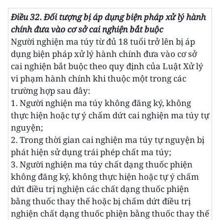
ENGLISH
Điều 32. Đối tượng bị áp dụng biện pháp xử lý hành
chính đưa vào cơ sở cai nghiện bắt buộc
中文
Người nghiện ma túy từ đủ 18 tuổi trở lên bị áp
dụng biện pháp xử lý hành chính đưa vào cơ sở
FRANÇAIS
cai nghiện bắt buộc theo quy định của Luật Xử lý
РУССКИЙ
vi phạm hành chính khi thuộc một trong các
trường hợp sau đây:
ESPAÑOL
1. Người nghiện ma túy không đăng ký, không
thực hiện hoặc tự ý chấm dứt cai nghiện ma túy tự
한국어
nguyện;
2. Trong thời gian cai nghiện ma túy tự nguyện bị
phát hiện sử dụng trái phép chất ma túy;
3. Người nghiện ma túy chất dạng thuốc phiện
không đăng ký, không thực hiện hoặc tự ý chấm
dứt điều trị nghiện các chất dạng thuốc phiện
bằng thuốc thay thế hoặc bị chấm dứt điều trị
nghiện chất dạng thuốc phiện bằng thuốc thay thế