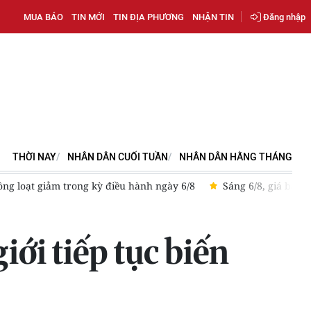
MUA BÁO
TIN MỚI
TIN ĐỊA PHƯƠNG
NHẬN TIN
Đăng nhập
THỜI NAY
NHÂN DÂN CUỐI TUẦN
NHÂN DÂN HẰNG THÁNG
 phiên thứ 4 liên tiếp
Sáng 8/8, giá bạc thế giới neo ở ngưỡn
ới tiếp tục biến