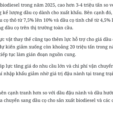
 biodiesel trong năm 2025, cao hơn 3-4 triệu tấn so v
g kể lượng dầu cọ dành cho xuất khẩu. Bên cạnh đó,
 cọ thô từ 7,5% lên 10% và dầu cọ tinh chế từ 4,5% 
 dầu cọ trên thị trường toàn cầu.
ực vật thay thế cũng tạo thêm lực hỗ trợ cho giá dầu 
ự kiến giảm xuống còn khoảng 20 triệu tấn trong 
tiếp tục làm gián đoạn nguồn cung.
p lực tăng giá do nhu cầu lớn và chi phí vận chuyển
hí nhập khẩu giảm nhờ giá trị đậu nành tại trang trạ
 nên cạnh tranh hơn so với dầu đậu nành và dầu hướ
chuyển sang dầu cọ cho sản xuất biodiesel và các 