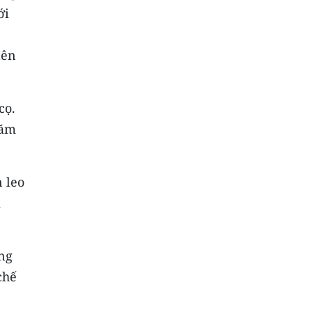
ới
lên
cọ.
năm
 leo
i
ng
chế