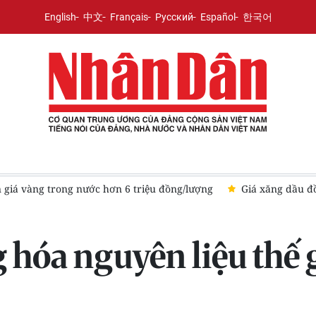
English
中文
Français
Русский
Español
한국어
 loạt giảm trong kỳ điều hành ngày 6/8
Sáng 6/8, giá bạc tăng
hóa nguyên liệu thế gi