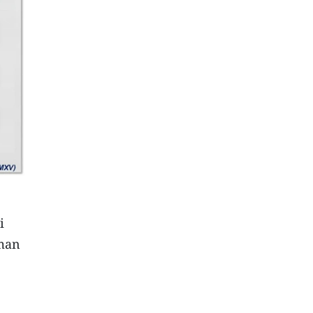
i
Oman