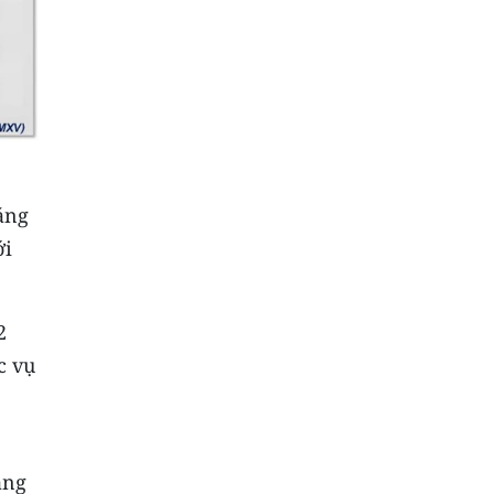
áng
ới
2
c vụ
ảng