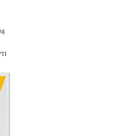
ng
WTI