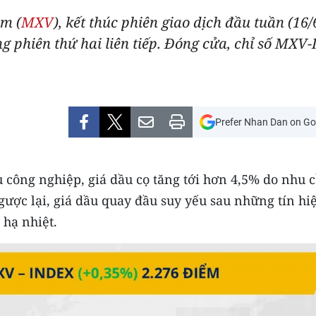
am (
MXV
), kết thúc phiên giao dịch đầu tuần (16
ng phiên thứ hai liên tiếp. Đóng cửa, chỉ số MXV
Prefer Nhan Dan on Go
u công nghiệp, giá dầu cọ tăng tới hơn 4,5% do nhu 
ngược lại, giá dầu quay đầu suy yếu sau những tín hi
 hạ nhiệt.