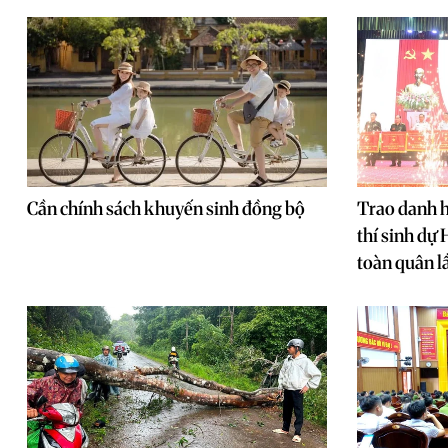
Cần chính sách khuyến sinh đồng bộ
Trao danh h
thí sinh dự 
toàn quân l