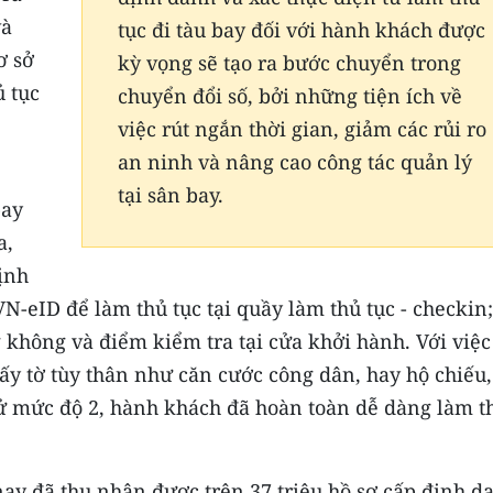
và
tục đi tàu bay đối với hành khách được
ơ sở
kỳ vọng sẽ tạo ra bước chuyển trong
ủ tục
chuyển đổi số, bởi những tiện ích về
việc rút ngắn thời gian, giảm các rủi ro
an ninh và nâng cao công tác quản lý
tại sân bay.
bay
a,
ịnh
-eID để làm thủ tục tại quầy làm thủ tục - checkin
 không và điểm kiểm tra tại cửa khởi hành. Với việc
iấy tờ tùy thân như căn cước công dân, hay hộ chiếu,
tử mức độ 2, hành khách đã hoàn toàn dễ dàng làm t
nay đã thu nhận được trên 37 triệu hồ sơ cấp định d