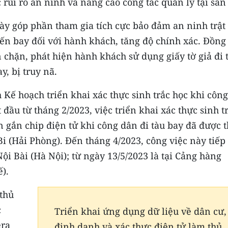
c rủi ro an ninh và nâng cao công tác quản lý tại sân
y góp phần tham gia tích cực bảo đảm an ninh trật 
yến bay đối với hành khách, tăng độ chính xác. Đồng
 chặn, phát hiện hành khách sử dụng giấy tờ giả đi 
y, bị truy nã.
ế hoạch triển khai xác thực sinh trắc học khi công
 đầu từ tháng 2/2023, việc triển khai xác thực sinh t
 gắn chip điện tử khi công dân đi tàu bay đã được t
i (Hải Phòng). Đến tháng 4/2023, công việc này tiếp 
ội Bài (Hà Nội); từ ngày 13/5/2023 là tại Cảng hàng
).
 thủ
c
Triển khai ứng dụng dữ liệu về dân cư,
era
định danh và xác thực điện tử làm thủ