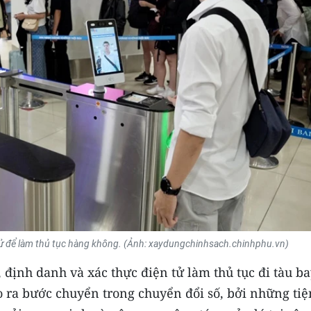
 tử để làm thủ tục hàng không. (Ảnh: xaydungchinhsach.chinhphu.vn)
 định danh và xác thực điện tử làm thủ tục đi tàu b
o ra bước chuyển trong chuyển đổi số, bởi những tiệ