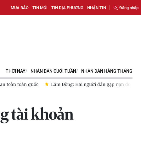
MUA BÁO
TIN MỚI
TIN ĐỊA PHƯƠNG
NHẬN TIN
Đăng nhập
THỜI NAY
NHÂN DÂN CUỐI TUẦN
NHÂN DÂN HẰNG THÁNG
 an toàn toàn quốc
Lâm Đồng: Hai người dân gặp nạn do cây
g tài khoản