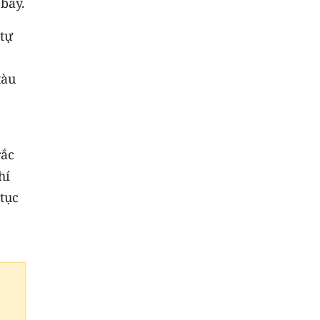
 bay.
tự
tàu
rắc
hí
tục