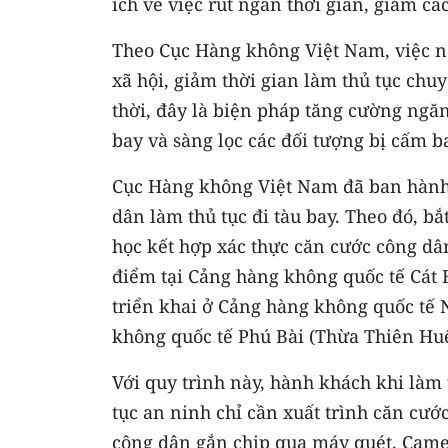
ích về việc rút ngắn thời gian, giảm cá
Theo Cục Hàng không Việt Nam, việc nà
xã hội, giảm thời gian làm thủ tục chu
thời, đây là biện pháp tăng cường ngăn
bay và sàng lọc các đối tượng bị cấm ba
Cục Hàng không Việt Nam đã ban hành K
dân làm thủ tục đi tàu bay. Theo đó, bắt
học kết hợp xác thực căn cước công dân
điểm tại Cảng hàng không quốc tế Cát B
triển khai ở Cảng hàng không quốc tế N
không quốc tế Phú Bài (Thừa Thiên Huế
Với quy trình này, hành khách khi làm
tục an ninh chỉ cần xuất trình căn cướ
công dân gắn chip qua máy quét. Cam