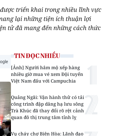
được triển khai trong nhiều lĩnh vực
mang lại những tiện ích thuận lợi
iện tử đã mang đến những cách thức
TIN ĐỌC NHIỀU
ogle
[Ảnh] Người hâm mộ xếp hàng
nhiều giờ mua vé xem Đội tuyển
Việt Nam đấu với Campuchia
Quảng Ngãi: Vận hành thử có tải
công trình đập dâng hạ lưu sông
Trà Khúc đã thay đổi rõ rệt cảnh
quan đô thị trung tâm tỉnh lỵ
Vụ cháy chợ Biên Hòa: Lãnh đạo