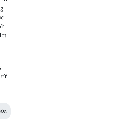
ng
ực
đi
lọt
,
 từ
SƠN