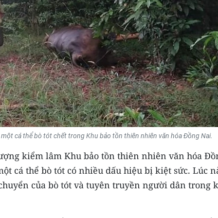
ột cá thể bò tót chết trong Khu bảo tồn thiên nhiên văn hóa Đồng Nai.
 lượng kiểm lâm Khu bảo tồn thiên nhiên văn hóa Đồ
một cá thể bò tót có nhiều dấu hiệu bị kiệt sức. Lúc n
chuyển của bò tót và tuyên truyền người dân trong 