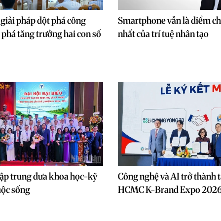
giải pháp đột phá công
Smartphone vẫn là điểm c
 phá tăng trưởng hai con số
nhất của trí tuệ nhân tạo
ập trung đưa khoa học-kỹ
Công nghệ và AI trở thành
uộc sống
HCMC K-Brand Expo 202