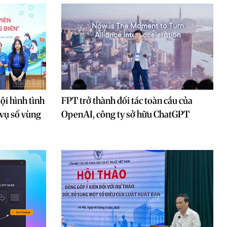
ội hình tình
FPT trở thành đối tác toàn cầu của
 vụ số vùng
OpenAI, công ty sở hữu ChatGPT