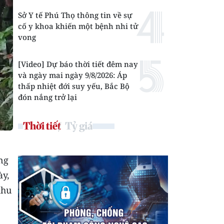
Sở Y tế Phú Thọ thông tin về sự
cố y khoa khiến một bệnh nhi tử
vong
[Video] Dự báo thời tiết đêm nay
và ngày mai ngày 9/8/2026: Áp
thấp nhiệt đới suy yếu, Bắc Bộ
đón nắng trở lại
Thời tiết
Tỷ giá
ng
ày,
khu