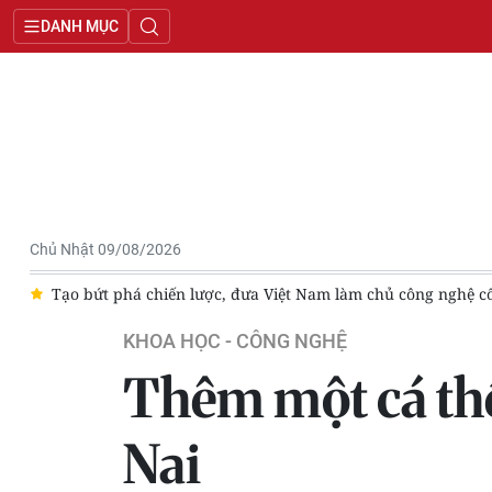
DANH MỤC
Chủ Nhật 09/08/2026
 lõi, tham gia sâu vào chuỗi giá trị toàn cầu
Kiến trúc cho đ
KHOA HỌC - CÔNG NGHỆ
Thêm một cá thể
Nai