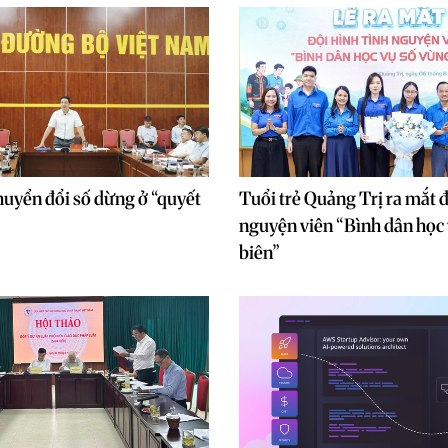
uyển đổi số dừng ở “quyết
Tuổi trẻ Quảng Trị ra mắt đ
nguyện viên “Bình dân học
biên”