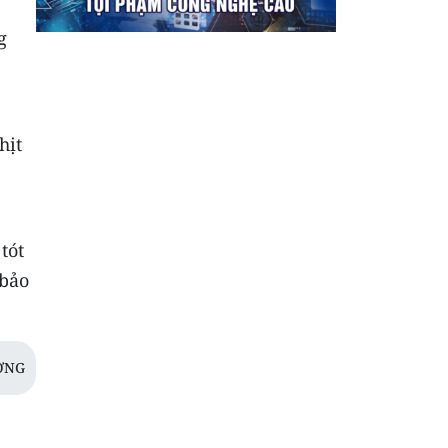
g
hịt
tót
 bảo
ƠNG