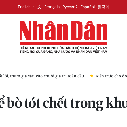
English
中文
Français
Русский
Español
한국어
ô thị xanh
Tòa án Mỹ buộc Meta chi thêm 567 triệu USD trong 
 bò tót chết trong kh