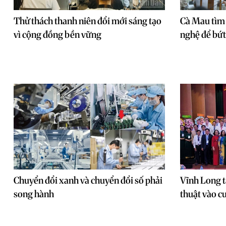
Thử thách thanh niên đổi mới sáng tạo
Cà Mau tìm 
vì cộng đồng bền vững
nghệ để bứt
Chuyển đổi xanh và chuyển đổi số phải
Vĩnh Long t
song hành
thuật vào c