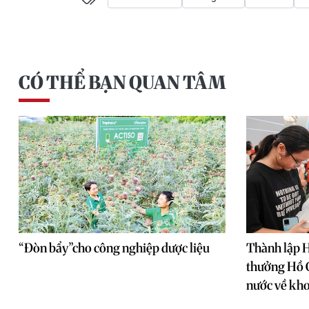
CÓ THỂ BẠN QUAN TÂM
“Đòn bẩy”cho công nghiệp dược liệu
Thành lập H
thưởng Hồ C
nước về kho