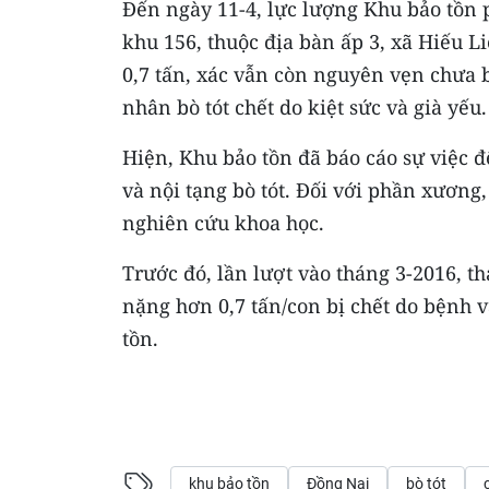
Đến ngày 11-4, lực lượng Khu bảo tồn ph
khu 156, thuộc địa bàn ấp 3, xã Hiếu L
0,7 tấn, xác vẫn còn nguyên vẹn chưa b
nhân bò tót chết do kiệt sức và già yếu.
Hiện, Khu bảo tồn đã báo cáo sự việc đ
và nội tạng bò tót. Đối với phần xương,
nghiên cứu khoa học.
Trước đó, lần lượt vào tháng 3-2016, th
nặng hơn 0,7 tấn/con bị chết do bệnh v
tồn.
khu bảo tồn
Đồng Nai
bò tót