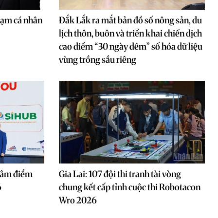
hạm cá nhân
Đắk Lắk ra mắt bản đồ số nông sản, du
lịch thôn, buôn và triển khai chiến dịch
cao điểm “30 ngày đêm” số hóa dữ liệu
vùng trồng sầu riêng
 tâm điểm
Gia Lai: 107 đội thi tranh tài vòng
6
chung kết cấp tỉnh cuộc thi Robotacon
Wro 2026