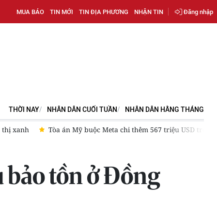
MUA BÁO
TIN MỚI
TIN ĐỊA PHƯƠNG
NHẬN TIN
Đăng nhập
THỜI NAY
NHÂN DÂN CUỐI TUẦN
NHÂN DÂN HẰNG THÁNG
vụ kiện liên quan trẻ em
“Đòn bẩy”cho công nghiệp dược liệu
u bảo tồn ở Đồng