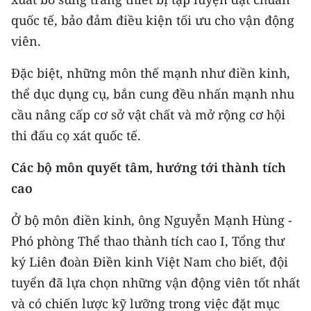
TIN MỚI
quốc tế, bảo đảm điều kiện tối ưu cho vận động
viên.
TIN ĐỊA PHƯƠNG
Đặc biệt, những môn thế mạnh như điền kinh,
Trung du và miền núi phía Bắc
thể dục dụng cụ, bắn cung đều nhấn mạnh nhu
Đồng bằng sông Hồng
cầu nâng cấp cơ sở vật chất và mở rộng cơ hội
thi đấu cọ xát quốc tế.
Bắc Trung Bộ
Các bộ môn quyết tâm, hướng tới thành tích
Duyên hải Nam Trung Bộ và Tây
Nguyên
cao
Đông Nam Bộ
Ở bộ môn điền kinh, ông Nguyễn Mạnh Hùng -
Phó phòng Thể thao thành tích cao I, Tổng thư
Đồng bằng sông Cửu Long
ký Liên đoàn Điền kinh Việt Nam cho biết, đội
Chuyên trang Hà Nội
tuyển đã lựa chọn những vận động viên tốt nhất
và có chiến lược kỹ lưỡng trong việc đặt mục
Chuyên trang TP. Hồ Chí Minh