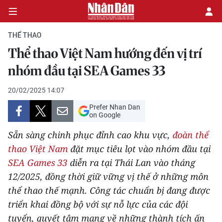
THỂ THAO
Thể thao Việt Nam hướng đến vị trí
CHÍNH TRỊ
nhóm đầu tại SEA Games 33
KINH TẾ
20/02/2025 14:07
Prefer Nhan Dan
VĂN HÓA
on Google
Sẵn sàng chinh phục đỉnh cao khu vực,
đoàn thể
XÃ HỘI
thao Việt Nam
đặt mục tiêu lọt vào nhóm đầu tại
SEA Games 33
diễn ra tại Thái Lan vào tháng
PHÁP LUẬT
12/2025, đồng thời giữ vững vị thế ở những môn
DU LỊCH
thể thao thế mạnh. Công tác chuẩn bị đang được
triển khai đồng bộ với sự nỗ lực của các đội
THẾ GIỚI
tuyển, quyết tâm mang về những thành tích ấn