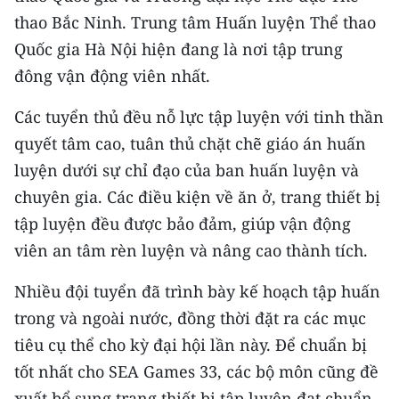
Media Pháp luật
thao Bắc Ninh. Trung tâm Huấn luyện Thể thao
Media Du lịch
Quốc gia Hà Nội hiện đang là nơi tập trung
đông vận động viên nhất.
Media Thế giới
Các tuyển thủ đều nỗ lực tập luyện với tinh thần
Media Thể thao
quyết tâm cao, tuân thủ chặt chẽ giáo án huấn
Media Giáo dục
luyện dưới sự chỉ đạo của ban huấn luyện và
chuyên gia. Các điều kiện về ăn ở, trang thiết bị
Media Y tế
tập luyện đều được bảo đảm, giúp vận động
Media Khoa học - Công nghệ
viên an tâm rèn luyện và nâng cao thành tích.
Media Môi trường
Nhiều đội tuyển đã trình bày kế hoạch tập huấn
trong và ngoài nước, đồng thời đặt ra các mục
Ảnh
tiêu cụ thể cho kỳ đại hội lần này. Để chuẩn bị
Infographic
tốt nhất cho SEA Games 33, các bộ môn cũng đề
xuất bổ sung trang thiết bị tập luyện đạt chuẩn