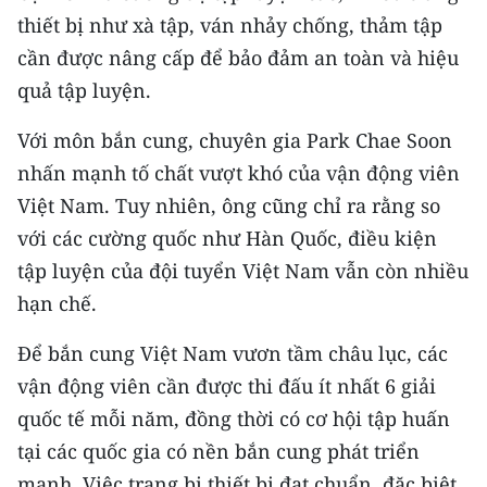
ENGLISH
thiết bị như xà tập, ván nhảy chống, thảm tập
cần được nâng cấp để bảo đảm an toàn và hiệu
中文
quả tập luyện.
FRANÇAIS
Với môn bắn cung, chuyên gia Park Chae Soon
РУССКИЙ
nhấn mạnh tố chất vượt khó của vận động viên
Việt Nam. Tuy nhiên, ông cũng chỉ ra rằng so
ESPAÑOL
với các cường quốc như Hàn Quốc, điều kiện
tập luyện của đội tuyển Việt Nam vẫn còn nhiều
한국어
hạn chế.
Để bắn cung Việt Nam vươn tầm châu lục, các
vận động viên cần được thi đấu ít nhất 6 giải
quốc tế mỗi năm, đồng thời có cơ hội tập huấn
tại các quốc gia có nền bắn cung phát triển
mạnh. Việc trang bị thiết bị đạt chuẩn, đặc biệt