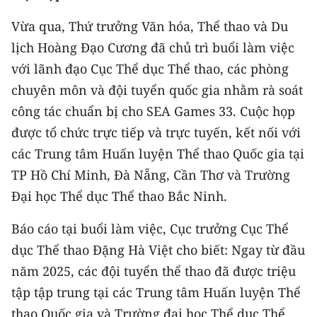
CHƯƠNG TRÌNH OCOP - MỖI XÃ
MỘT SẢN PHẨM
Vừa qua, Thứ trưởng Văn hóa, Thể thao và Du
lịch Hoàng Đạo Cương đã chủ trì buổi làm việc
với lãnh đạo Cục Thể dục Thể thao, các phòng
RADIO
chuyên môn và đội tuyển quốc gia nhằm rà soát
MEDIA CENTER
công tác chuẩn bị cho SEA Games 33. Cuộc họp
được tổ chức trực tiếp và trực tuyến, kết nối với
E-Magazine
các Trung tâm Huấn luyện Thể thao Quốc gia tại
Video
TP Hồ Chí Minh, Đà Nẵng, Cần Thơ và Trường
Đại học Thể dục Thể thao Bắc Ninh.
Media Chính trị
Báo cáo tại buổi làm việc, Cục trưởng Cục Thể
Media Kinh tế
dục Thể thao Đặng Hà Việt cho biết: Ngay từ đầu
Media Văn hóa
năm 2025, các đội tuyển thể thao đã được triệu
tập tập trung tại các Trung tâm Huấn luyện Thể
Media Xã hội
thao Quốc gia và Trường đại học Thể dục Thể