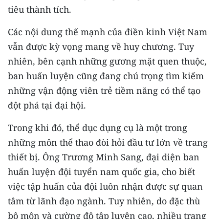
tiêu thành tích.
CHUYÊN ĐỀ
Các nội dung thế mạnh của điền kinh Việt Nam
CÁC CHUYÊN TRANG
vẫn được kỳ vọng mang về huy chương. Tuy
nhiên, bên cạnh những gương mặt quen thuộc,
ban huấn luyện cũng đang chú trọng tìm kiếm
VỀ BÁO NHÂN DÂN
những vận động viên trẻ tiềm năng có thể tạo
THỜI NAY
đột phá tại đại hội.
NHÂN DÂN CUỐI TUẦN
Trong khi đó, thể dục dụng cụ là một trong
những môn thể thao đòi hỏi đầu tư lớn về trang
NHÂN DÂN HẰNG THÁNG
thiết bị. Ông Trương Minh Sang, đại diện ban
MUA BÁO
huấn luyện đội tuyển nam quốc gia, cho biết
việc tập huấn của đội luôn nhận được sự quan
ĐỌC BÁO IN
tâm từ lãnh đạo ngành. Tuy nhiên, do đặc thù
bộ môn và cường độ tập luyện cao, nhiều trang