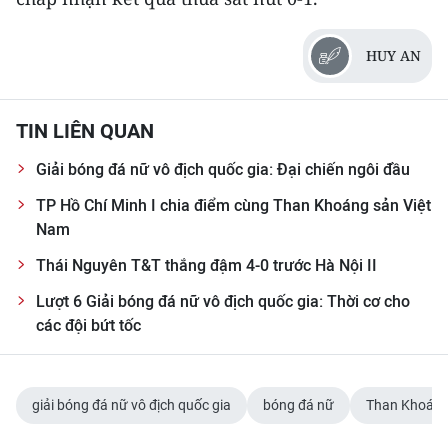
CHUYÊN ĐỀ
HUY AN
CÁC CHUYÊN TRANG
TIN LIÊN QUAN
VỀ BÁO NHÂN DÂN
Giải bóng đá nữ vô địch quốc gia: Đại chiến ngôi đầu
THỜI NAY
TP Hồ Chí Minh I chia điểm cùng Than Khoáng sản Việt
Nam
NHÂN DÂN CUỐI TUẦN
Thái Nguyên T&T thắng đậm 4-0 trước Hà Nội II
NHÂN DÂN HẰNG THÁNG
Lượt 6 Giải bóng đá nữ vô địch quốc gia: Thời cơ cho
các đội bứt tốc
MUA BÁO
ĐỌC BÁO IN
giải bóng đá nữ vô địch quốc gia
bóng đá nữ
Than Khoáng