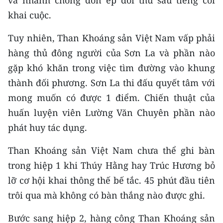
CHƯƠNG TRÌNH OCOP - MỖI XÃ
khai cuộc.
MỘT SẢN PHẨM
Tuy nhiên, Than Khoáng sản Việt Nam vấp phải
RADIO
hàng thủ đông người của Sơn La và phần nào
gặp khó khăn trong việc tìm đường vào khung
MEDIA CENTER
thành đối phương. Sơn La thi đấu quyết tâm với
E-Magazine
mong muốn có được 1 điểm. Chiến thuật của
huấn luyện viên Lường Văn Chuyên phần nào
Video
phát huy tác dụng.
Media Chính trị
Than Khoáng sản Việt Nam chưa thể ghi bàn
Media Kinh tế
trong hiệp 1 khi Thúy Hằng hay Trúc Hương bỏ
lỡ cơ hội khai thông thế bế tắc. 45 phút đầu tiên
Media Văn hóa
trôi qua mà không có bàn thắng nào được ghi.
Media Xã hội
Bước sang hiệp 2, hàng công Than Khoáng sản