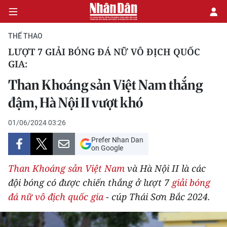
THỂ THAO
LƯỢT 7 GIẢI BÓNG ĐÁ NỮ VÔ ĐỊCH QUỐC
GIA:
CHÍNH TRỊ
Than Khoáng sản Việt Nam thắng
KINH TẾ
đậm, Hà Nội II vượt khó
VĂN HÓA
01/06/2024 03:26
Prefer Nhan Dan
XÃ HỘI
on Google
PHÁP LUẬT
Than Khoáng sản Việt Nam
và Hà Nội II là các
đội bóng có được chiến thắng ở lượt 7
giải bóng
DU LỊCH
đá nữ vô địch quốc gia
- cúp Thái Sơn Bắc 2024.
THẾ GIỚI