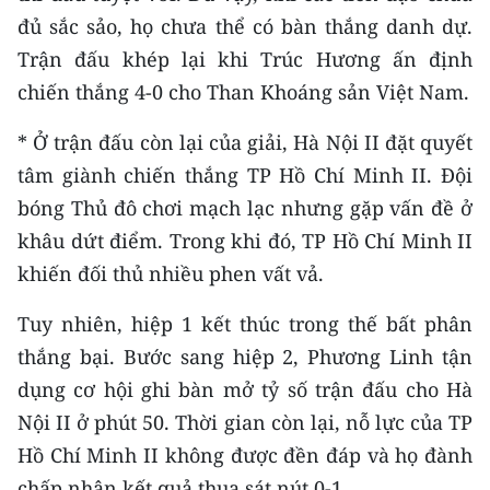
TIN MỚI
đủ sắc sảo, họ chưa thể có bàn thắng danh dự.
Trận đấu khép lại khi Trúc Hương ấn định
TIN ĐỊA PHƯƠNG
chiến thắng 4-0 cho Than Khoáng sản Việt Nam.
Trung du và miền núi phía Bắc
* Ở trận đấu còn lại của giải, Hà Nội II đặt quyết
Đồng bằng sông Hồng
tâm giành chiến thắng TP Hồ Chí Minh II. Đội
bóng Thủ đô chơi mạch lạc nhưng gặp vấn đề ở
Bắc Trung Bộ
khâu dứt điểm. Trong khi đó, TP Hồ Chí Minh II
Duyên hải Nam Trung Bộ và Tây
khiến đối thủ nhiều phen vất vả.
Nguyên
Tuy nhiên, hiệp 1 kết thúc trong thế bất phân
Đông Nam Bộ
thắng bại. Bước sang hiệp 2, Phương Linh tận
dụng cơ hội ghi bàn mở tỷ số trận đấu cho Hà
Đồng bằng sông Cửu Long
Nội II ở phút 50. Thời gian còn lại, nỗ lực của TP
Chuyên trang Hà Nội
Hồ Chí Minh II không được đền đáp và họ đành
chấp nhận kết quả thua sát nút 0-1.
Chuyên trang TP. Hồ Chí Minh