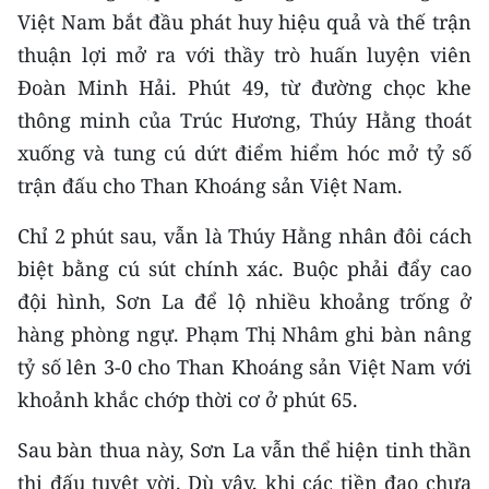
Media Pháp luật
Việt Nam bắt đầu phát huy hiệu quả và thế trận
thuận lợi mở ra với thầy trò huấn luyện viên
Media Du lịch
Đoàn Minh Hải. Phút 49, từ đường chọc khe
Media Thế giới
thông minh của Trúc Hương, Thúy Hằng thoát
xuống và tung cú dứt điểm hiểm hóc mở tỷ số
Media Thể thao
trận đấu cho Than Khoáng sản Việt Nam.
Media Giáo dục
Chỉ 2 phút sau, vẫn là Thúy Hằng nhân đôi cách
Media Y tế
biệt bằng cú sút chính xác. Buộc phải đẩy cao
Media Khoa học - Công nghệ
đội hình, Sơn La để lộ nhiều khoảng trống ở
hàng phòng ngự. Phạm Thị Nhâm ghi bàn nâng
Media Môi trường
tỷ số lên 3-0 cho Than Khoáng sản Việt Nam với
Ảnh
khoảnh khắc chớp thời cơ ở phút 65.
Infographic
Sau bàn thua này, Sơn La vẫn thể hiện tinh thần
thi đấu tuyệt vời. Dù vậy, khi các tiền đạo chưa