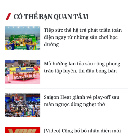
ENGLISH
CÓ THỂ BẠN QUAN TÂM
中文
Tiếp sức thế hệ trẻ phát triển toàn
FRANÇAIS
diện ngay từ những sân chơi học
đường
РУССКИЙ
ESPAÑOL
Mở hướng lan tỏa sâu rộng phong
trào tập luyện, thi đấu bóng bàn
한국어
Saigon Heat giành vé play-off sau
màn ngược dòng nghẹt thở
[Video] Công bố bộ nhận diện mới