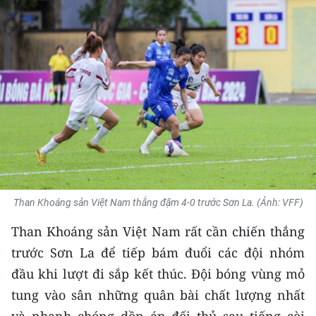
THỂ THAO
GIÁO DỤC
Y TẾ
KHOA HỌC - CÔNG NGHỆ
MÔI TRƯỜNG
BẠN ĐỌC
Than Khoáng sản Việt Nam thắng đậm 4-0 trước Sơn La. (Ảnh: VFF)
KIỂM CHỨNG THÔNG TIN
Than Khoáng sản Việt Nam rất cần chiến thắng
trước Sơn La để tiếp bám đuổi các đội nhóm
TRI THỨC CHUYÊN SÂU
đầu khi lượt đi sắp kết thúc. Đội bóng vùng mỏ
54 DÂN TỘC VIỆT NAM
tung vào sân những quân bài chất lượng nhất
và nhanh chóng dồn ép đối thủ sau tiếng còi