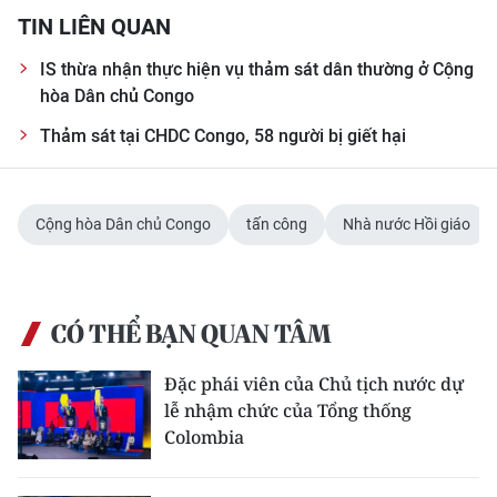
TIN LIÊN QUAN
CHUYÊN ĐỀ
IS thừa nhận thực hiện vụ thảm sát dân thường ở Cộng
hòa Dân chủ Congo
CÁC CHUYÊN TRANG
Thảm sát tại CHDC Congo, 58 người bị giết hại
VỀ BÁO NHÂN DÂN
THỜI NAY
Cộng hòa Dân chủ Congo
tấn công
Nhà nước Hồi giáo
NHÂN DÂN CUỐI TUẦN
CÓ THỂ BẠN QUAN TÂM
NHÂN DÂN HẰNG THÁNG
Đặc phái viên của Chủ tịch nước dự
MUA BÁO
lễ nhậm chức của Tổng thống
Colombia
ĐỌC BÁO IN