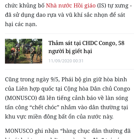
CHƯƠNG TRÌNH OCOP - MỖI XÃ
chức khủng bố
Nhà nước Hồi giáo
(IS) tự xưng -
MỘT SẢN PHẨM
đã sử dụng dao rựa và vũ khí sắc nhọn để sát
hại các nạn.
RADIO
Thảm sát tại CHDC Congo, 58
MEDIA CENTER
người bị giết hại
E-Magazine
11/09/2020 00:31
Video
Cũng trong ngày 9/5, Phái bộ gìn giữ hòa bình
Media Chính trị
của Liên hợp quốc tại Cộng hòa Dân chủ Congo
(MONUSCO) đã lên tiếng cảnh báo về làn sóng
Media Kinh tế
tấn công “chết chóc” nhắm vào dân thường tại
Media Văn hóa
khu vực miền đông bất ổn của nước này.
Media Xã hội
MONUSCO ghi nhận “hàng chục dân thường đã