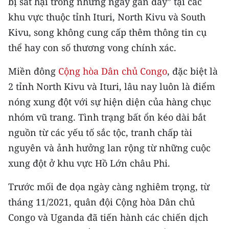
bị sát hại trong những ngày gần đây” tại các
Media Pháp luật
khu vực thuộc tỉnh Ituri, North Kivu và South
Media Du lịch
Kivu, song không cung cấp thêm thông tin cụ
thể hay con số thương vong chính xác.
Media Thế giới
Miền đông
Cộng hòa Dân chủ Congo
, đặc biệt là
Media Thể thao
2 tỉnh North Kivu và Ituri, lâu nay luôn là điểm
Media Giáo dục
nóng xung đột với sự hiện diện của hàng chục
nhóm vũ trang. Tình trạng bất ổn kéo dài bắt
Media Y tế
nguồn từ các yếu tố sắc tộc, tranh chấp tài
Media Khoa học - Công nghệ
nguyên và ảnh hưởng lan rộng từ những cuộc
Media Môi trường
xung đột ở khu vực Hồ Lớn châu Phi.
Ảnh
Trước mối đe dọa ngày càng nghiêm trọng, từ
tháng 11/2021, quân đội Cộng hòa Dân chủ
Infographic
Congo và Uganda đã tiến hành các chiến dịch