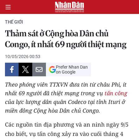
THẾ GIỚI
Thảm sát ở Cộng hòa Dân chủ
CHÍNH TRỊ
Congo, ít nhất 69 người thiệt mạng
KINH TẾ
10/05/2026 00:53
Prefer Nhan Dan
VĂN HÓA
on Google
Theo phóng viên TTXVN đưa tin từ châu Phi, ít
XÃ HỘI
nhất 69 người đã thiệt mạng trong vụ
tấn công
của lực lượng dân quân Codeco tại tỉnh Ituri ở
PHÁP LUẬT
miền đông Cộng hòa Dân chủ Congo.
DU LỊCH
Các nguồn tin địa phương và an ninh ngày 9/5
THẾ GIỚI
cho biết, vụ tấn công xảy ra vào cuối tháng 4