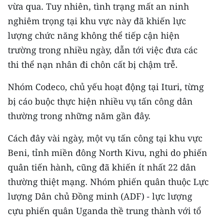
vừa qua. Tuy nhiên, tình trạng mất an ninh
THỂ THAO
nghiêm trọng tại khu vực này đã khiến lực
lượng chức năng không thể tiếp cận hiện
GIÁO DỤC
trường trong nhiều ngày, dẫn tới việc đưa các
Y TẾ
thi thể nạn nhân đi chôn cất bị chậm trễ.
KHOA HỌC - CÔNG NGHỆ
Nhóm Codeco, chủ yếu hoạt động tại Ituri, từng
bị cáo buộc thực hiện nhiều vụ tấn công dân
MÔI TRƯỜNG
thường trong những năm gần đây.
BẠN ĐỌC
Cách đây vài ngày, một vụ tấn công tại khu vực
KIỂM CHỨNG THÔNG TIN
Beni, tỉnh miền đông North Kivu, nghi do phiến
quân tiến hành, cũng đã khiến ít nhất 22 dân
TRI THỨC CHUYÊN SÂU
thường thiệt mạng. Nhóm phiến quân thuộc Lực
lượng Dân chủ Đồng minh (ADF) - lực lượng
54 DÂN TỘC VIỆT NAM
cựu phiến quân Uganda thề trung thành với tổ