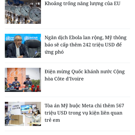
Khoảng trống năng lượng của EU
ENGLISH
中文
FRANÇAIS
Ngăn dịch Ebola lan rộng, Mỹ thông
báo sẽ cấp thêm 242 triệu USD để
РУССКИЙ
ứng phó
ESPAÑOL
Điện mừng Quốc khánh nước Cộng
한국어
hòa Côte d’Ivoire
Tòa án Mỹ buộc Meta chi thêm 567
triệu USD trong vụ kiện liên quan
trẻ em