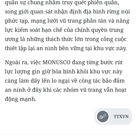
quân sự chung nhằm truy quét phiến quân,
TIN MỚI
song giới quan sát nhận định địa hình rừng núi
phức tạp, mạng lưới vũ trang phân tán và năng
TIN ĐỊA PHƯƠNG
lực kiểm soát hạn chế của chính quyền trung
Trung du và miền núi phía Bắc
ương là những thách thức lớn trong công cuộc
thiết lập lại an ninh bền vững tại khu vực này.
Đồng bằng sông Hồng
Bắc Trung Bộ
Ngoài ra, việc MONUSCO đang từng bước rút
lực lượng gìn giữ hòa bình khỏi khu vực này
Duyên hải Nam Trung Bộ và Tây
càng làm dấy lên lo ngại về công tác bảo đảm
Nguyên
an ninh ở đây khi các nhóm vũ trang vẫn hoạt
Đông Nam Bộ
động mạnh.
Đồng bằng sông Cửu Long
TTXVN
Chuyên trang Hà Nội
Chuyên trang TP. Hồ Chí Minh