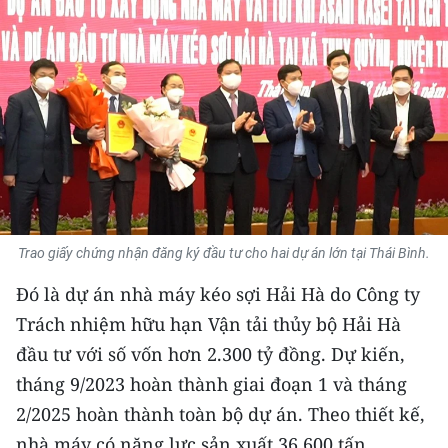
THỂ THAO
GIÁO DỤC
Y TẾ
KHOA HỌC - CÔNG NGHỆ
MÔI TRƯỜNG
Trao giấy chứng nhận đăng ký đầu tư cho hai dự án lớn tại Thái Bình.
BẠN ĐỌC
Đó là dự án nhà máy kéo sợi Hải Hà do Công ty
KIỂM CHỨNG THÔNG TIN
Trách nhiệm hữu hạn Vận tải thủy bộ Hải Hà
đầu tư với số vốn hơn 2.300 tỷ đồng. Dự kiến,
TRI THỨC CHUYÊN SÂU
tháng 9/2023 hoàn thành giai đoạn 1 và tháng
54 DÂN TỘC VIỆT NAM
2/2025 hoàn thành toàn bộ dự án. Theo thiết kế,
nhà máy có năng lực sản xuất 36.600 tấn