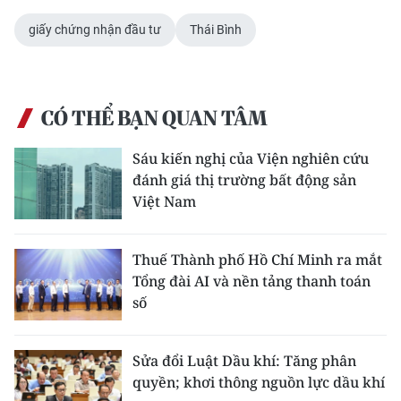
TIN MỚI
giấy chứng nhận đầu tư
Thái Bình
TIN ĐỊA PHƯƠNG
Trung du và miền núi phía Bắc
CÓ THỂ BẠN QUAN TÂM
Đồng bằng sông Hồng
Sáu kiến nghị của Viện nghiên cứu
đánh giá thị trường bất động sản
Bắc Trung Bộ
Việt Nam
Duyên hải Nam Trung Bộ và Tây
Nguyên
Thuế Thành phố Hồ Chí Minh ra mắt
Đông Nam Bộ
Tổng đài AI và nền tảng thanh toán
số
Đồng bằng sông Cửu Long
Chuyên trang Hà Nội
Sửa đổi Luật Dầu khí: Tăng phân
quyền; khơi thông nguồn lực dầu khí
Chuyên trang TP. Hồ Chí Minh