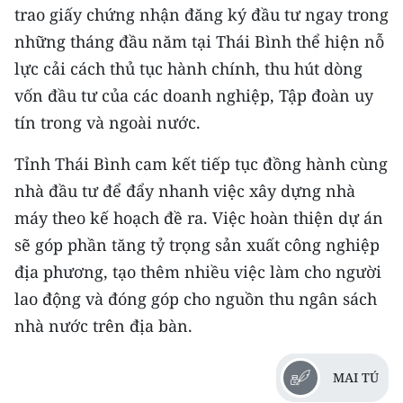
Media Pháp luật
trao giấy chứng nhận đăng ký đầu tư ngay trong
những tháng đầu năm tại Thái Bình thể hiện nỗ
Media Du lịch
lực cải cách thủ tục hành chính, thu hút dòng
Media Thế giới
vốn đầu tư của các doanh nghiệp, Tập đoàn uy
tín trong và ngoài nước.
Media Thể thao
Tỉnh Thái Bình cam kết tiếp tục đồng hành cùng
Media Giáo dục
nhà đầu tư để đẩy nhanh việc xây dựng nhà
Media Y tế
máy theo kế hoạch đề ra. Việc hoàn thiện dự án
sẽ góp phần tăng tỷ trọng sản xuất công nghiệp
Media Khoa học - Công nghệ
địa phương, tạo thêm nhiều việc làm cho người
Media Môi trường
lao động và đóng góp cho nguồn thu ngân sách
Ảnh
nhà nước trên địa bàn.
Infographic
MAI TÚ