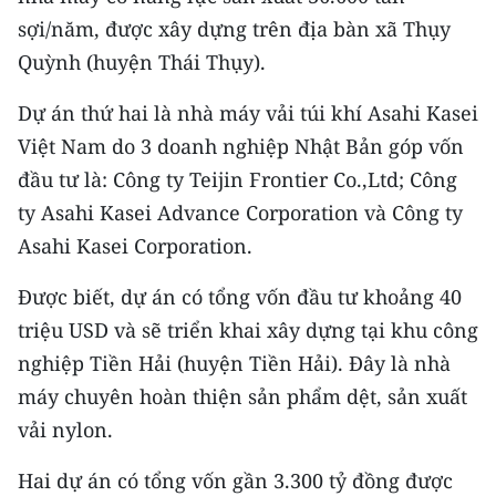
CHƯƠNG TRÌNH OCOP - MỖI XÃ
sợi/năm, được xây dựng trên địa bàn xã Thụy
MỘT SẢN PHẨM
Quỳnh (huyện Thái Thụy).
RADIO
Dự án thứ hai là nhà máy vải túi khí Asahi Kasei
Việt Nam do 3 doanh nghiệp Nhật Bản góp vốn
MEDIA CENTER
đầu tư là: Công ty Teijin Frontier Co.,Ltd; Công
ty Asahi Kasei Advance Corporation và Công ty
E-Magazine
Asahi Kasei Corporation.
Video
Được biết, dự án có tổng vốn đầu tư khoảng 40
Media Chính trị
triệu USD và sẽ triển khai xây dựng tại khu công
Media Kinh tế
nghiệp Tiền Hải (huyện Tiền Hải). Đây là nhà
máy chuyên hoàn thiện sản phẩm dệt, sản xuất
Media Văn hóa
vải nylon.
Media Xã hội
Hai dự án có tổng vốn gần 3.300 tỷ đồng được