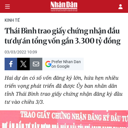
KINH TẾ
Thái Bình trao giấy chứng nhận đầu
CHÍNH TRỊ
tư dự án tổng vốn gần 3.300 tỷ đồng
KINH TẾ
03/03/2022 10:09
Prefer Nhan Dan
VĂN HÓA
on Google
Hai dự án có số vốn đăng ký lớn, hứa hẹn nhiều
XÃ HỘI
triển vọng phát triển đã được Ủy ban nhân dân
tỉnh Thái Bình trao giấy chứng nhận đăng ký đầu
PHÁP LUẬT
tư vào chiều 3/3.
DU LỊCH
THẾ GIỚI