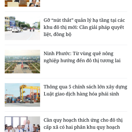
CHUYÊN ĐỀ
Gỡ “nút thắt” quản lý hạ tầng tại các
CÁC CHUYÊN TRANG
khu đô thị mới: Cần giải pháp quyết
liệt, đồng bộ
VỀ BÁO NHÂN DÂN
Ninh Phước: Từ vùng quê nông
THỜI NAY
nghiệp hướng đến đô thị tương lai
NHÂN DÂN CUỐI TUẦN
Thông qua 5 chính sách lớn xây dựng
NHÂN DÂN HẰNG THÁNG
Luật giao dịch hàng hóa phái sinh
MUA BÁO
ĐỌC BÁO IN
Cần quy hoạch thích ứng cho đô thị
cấp xã có hai phân khu quy hoạch