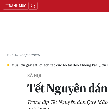
DANH MỤC
Thứ Năm 06/08/2026
a)
Lào Cai ban hành mức hỗ trợ cấp bách đối với người dân ph
XÃ HỘI
Tết Nguyên đán
Trong dịp Tết Nguyên đán Quý Mão n