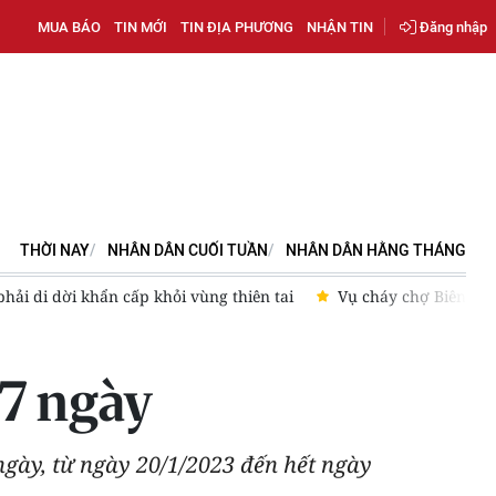
MUA BÁO
TIN MỚI
TIN ĐỊA PHƯƠNG
NHẬN TIN
Đăng nhập
THỜI NAY
NHÂN DÂN CUỐI TUẦN
NHÂN DÂN HẰNG THÁNG
 Lãnh đạo thành phố Đồng Nai chỉ đạo tại hiện trường trong đêm
7 ngày
gày, từ ngày 20/1/2023 đến hết ngày