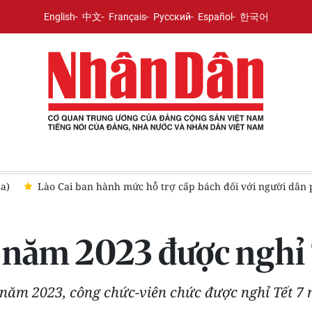
English
中文
Français
Русский
Español
한국어
ải di dời khẩn cấp khỏi vùng thiên tai
Vụ cháy chợ Biên Hòa:
 năm 2023 được nghỉ 
ăm 2023, công chức-viên chức được nghỉ Tết 7 n