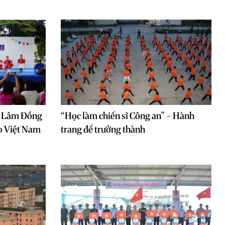
o Lâm Đồng
“Học làm chiến sĩ Công an” - Hành
o Việt Nam
trang để trưởng thành