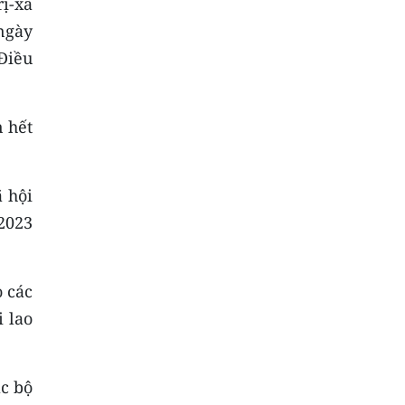
rị-xã
ngày
Điều
n hết
 hội
2023
 các
i lao
ác bộ