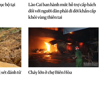
cục bộ tại
Lào Cai ban hành mức hỗ trợ cấp bách
đối với người dân phải di dời khẩn cấp
khỏi vùng thiên tai
 sét đánh tử
Cháy lớn ở chợ Biên Hòa