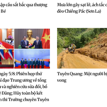
 sập cầu sắt bắc qua thượng
Mưa lớn gây sạt lở, ách tắc 
 Bé
đèo Chiềng Pấc (Sơn La)
 ngày 5/8: Phiên họp thứ
Tuyên Quang: Một người bị
ỉ đạo Trung ương về tổng
vong
n và nghiên cứu sửa đổi, bổ
ệ Đảng; Hủy toàn bộ kết
m thi Trường chuyên Tuyên