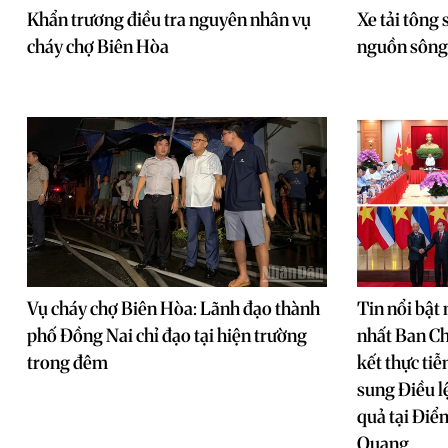
Khẩn trương điều tra nguyên nhân vụ
Xe tải tông
cháy chợ Biên Hòa
nguồn sông
Vụ cháy chợ Biên Hòa: Lãnh đạo thành
Tin nổi bật
phố Đồng Nai chỉ đạo tại hiện trường
nhất Ban Ch
trong đêm
kết thực tiễ
sung Điều l
quả tại Điể
Quang