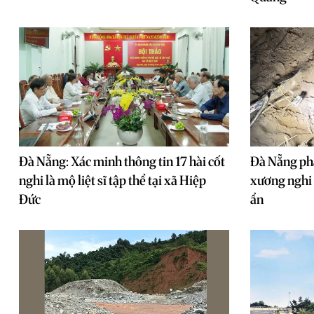
Đà Nẵng: Xác minh thông tin 17 hài cốt
Đà Nẵng phá
nghi là mộ liệt sĩ tập thể tại xã Hiệp
xương nghi l
Đức
ẩn