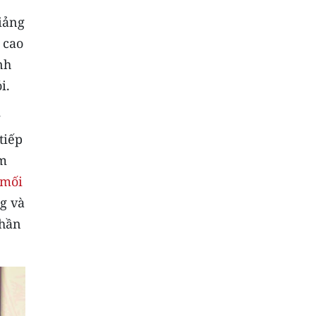
iảng
 cao
nh
i.
g
tiếp
ầm
mối
g và
thần