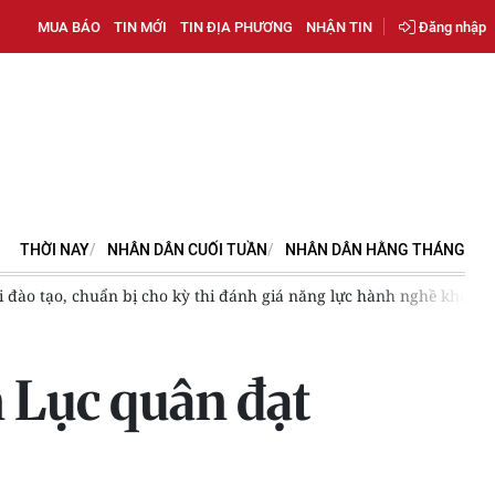
MUA BÁO
TIN MỚI
TIN ĐỊA PHƯƠNG
NHẬN TIN
Đăng nhập
THỜI NAY
NHÂN DÂN CUỐI TUẦN
NHÂN DÂN HẰNG THÁNG
kỳ thi đánh giá năng lực hành nghề khám, chữa bệnh từ năm 2027
n Lục quân đạt