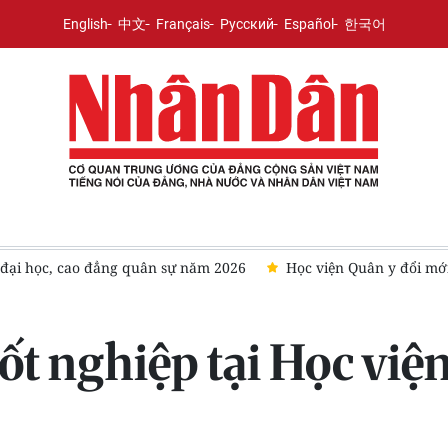
English
中文
Français
Русский
Español
한국어
sự năm 2026
Học viện Quân y đổi mới đào tạo, chuẩn bị cho 
tốt nghiệp tại Học việ