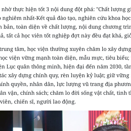
nhờ thực hiện tốt 3 nội dung đột phá: "Chất lượng g
ập nghiêm nhất-Kết quả đào tạo, nghiên cứu khoa học
n bản, toàn diện về chất lượng, nội dung chương trì
, tất cả học viên tốt nghiệp đợt này đều đạt khá, giỏ
 trung tâm, học viện thường xuyên chăm lo xây dựn
ọc viện vững mạnh toàn diện, mẫu mực, tiêu biểu; 
iện Lục quân thông minh, hiện đại đến năm 2030, t
ác xây dựng chính quy, rèn luyện kỷ luật; giữ vững
chính quyền, nhân dân, lực lượng vũ trang địa phươn
dân vận, chính sách; chăm lo đời sống vật chất, tinh 
viên, chiến sĩ, người lao động.