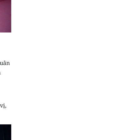
Quân
n
vị,