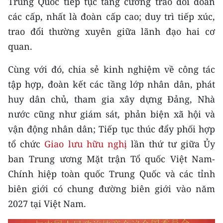
Trung Quốc tiếp tục tăng cường trao đổi đoàn
TIN MỚI
các cấp, nhất là đoàn cấp cao; duy trì tiếp xúc,
trao đổi thường xuyên giữa lãnh đạo hai cơ
TIN ĐỊA PHƯƠNG
quan.
Trung du và miền núi phía Bắc
Cùng với đó, chia sẻ kinh nghiệm về công tác
Đồng bằng sông Hồng
tập hợp, đoàn kết các tầng lớp nhân dân, phát
huy dân chủ, tham gia xây dựng Đảng, Nhà
Bắc Trung Bộ
nước cũng như giám sát, phản biện xã hội và
Duyên hải Nam Trung Bộ và Tây
vận động nhân dân; Tiếp tục thúc đẩy phối hợp
Nguyên
tổ chức
Giao lưu hữu nghị
lần thứ tư giữa Ủy
Đông Nam Bộ
ban Trung ương Mặt trận Tổ quốc Việt Nam-
Chính hiệp toàn quốc Trung Quốc và các tỉnh
Đồng bằng sông Cửu Long
biên giới có chung đường biên giới vào năm
Chuyên trang Hà Nội
2027 tại Việt Nam.
Chuyên trang TP. Hồ Chí Minh