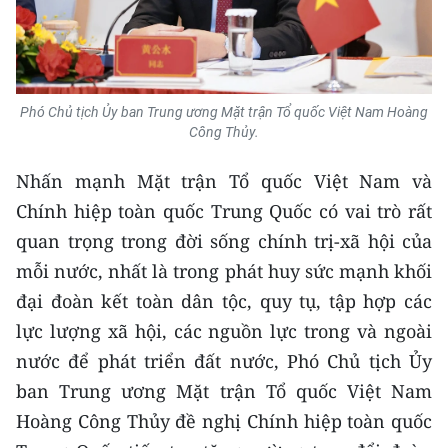
Media Pháp luật
Media Du lịch
Media Thế giới
Phó Chủ tịch Ủy ban Trung ương Mặt trận Tổ quốc Việt Nam Hoàng
Công Thủy.
Media Thể thao
Nhấn mạnh Mặt trận Tổ quốc Việt Nam và
Media Giáo dục
Chính hiệp toàn quốc Trung Quốc có vai trò rất
Media Y tế
quan trọng trong đời sống chính trị-xã hội của
mỗi nước, nhất là trong phát huy sức mạnh khối
Media Khoa học - Công nghệ
đại đoàn kết toàn dân tộc, quy tụ, tập hợp các
Media Môi trường
lực lượng xã hội, các nguồn lực trong và ngoài
Ảnh
nước để phát triển đất nước, Phó Chủ tịch Ủy
ban Trung ương Mặt trận Tổ quốc Việt Nam
Infographic
Hoàng Công Thủy đề nghị Chính hiệp toàn quốc