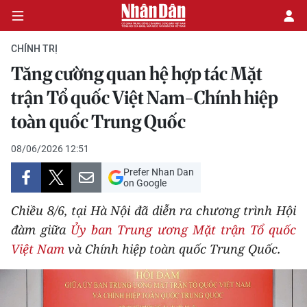
CHÍNH TRỊ
Tăng cường quan hệ hợp tác Mặt
CHÍNH TRỊ
trận Tổ quốc Việt Nam-Chính hiệp
toàn quốc Trung Quốc
KINH TẾ
08/06/2026 12:51
VĂN HÓA
Prefer Nhan Dan
on Google
XÃ HỘI
Chiều 8/6, tại Hà Nội đã diễn ra chương trình Hội
PHÁP LUẬT
đàm giữa
Ủy ban Trung ương Mặt trận Tổ quốc
Việt Nam
và Chính hiệp toàn quốc Trung Quốc.
DU LỊCH
THẾ GIỚI