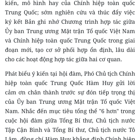
kiến, mô hình hay của Chính hiệp toàn quốc
ENGLISH
Trung Quốc; sớm nghiên cứu và thúc đẩy việc
中文
ký kết Bản ghi nhớ Chương trình hợp tác giữa
Ủy ban Trung ương Mặt trận Tổ quốc Việt Nam
FRANÇAIS
và Chính hiệp toàn quốc Trung Quốc trong giai
РУССКИЙ
đoạn mới, tạo cơ sở phối hợp ổn định, lâu dài
cho các hoạt động hợp tác giữa hai cơ quan.
ESPAÑOL
Phát biểu ý kiến tại hội đàm, Phó Chủ tịch Chính
한국어
hiệp toàn quốc Trung Quốc Hàm Huy gửi lời
cảm ơn chân thành trước sự đón tiếp trọng thị
của Ủy ban Trung ương Mặt trận Tổ quốc Việt
Nam. Nhắc đến mục tiêu tổng thể "6 hơn" trong
cuộc hội đàm giữa Tổng Bí thư, Chủ tịch nước
Tập Cận Bình và Tổng Bí thư, Chủ tịch nước Tô
Lâm, đồng chí Hàm Huy khẳng định Chính hiệp