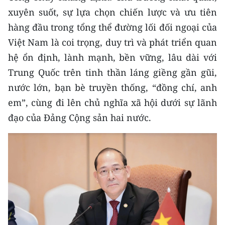
CHƯƠNG TRÌNH OCOP - MỖI XÃ
xuyên suốt, sự lựa chọn chiến lược và ưu tiên
MỘT SẢN PHẨM
hàng đầu trong tổng thể đường lối đối ngoại của
Việt Nam là coi trọng, duy trì và phát triển quan
RADIO
hệ ổn định, lành mạnh, bền vững, lâu dài với
Trung Quốc trên tinh thần láng giềng gần gũi,
MEDIA CENTER
nước lớn, bạn bè truyền thống, “đồng chí, anh
E-Magazine
em”, cùng đi lên chủ nghĩa xã hội dưới sự lãnh
đạo của Đảng Cộng sản hai nước.
Video
Media Chính trị
Media Kinh tế
Media Văn hóa
Media Xã hội