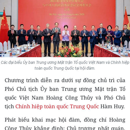
THỂ THAO
GIÁO DỤC
Y TẾ
KHOA HỌC - CÔNG NGHỆ
MÔI TRƯỜNG
Các đại biểu Ủy ban Trung ương Mặt trận Tổ quốc Việt Nam và Chính hiệp
toàn quốc Trung Quốc tại hội đàm.
BẠN ĐỌC
Chương trình diễn ra dưới sự đồng chủ trì của
Phó Chủ tịch Ủy ban Trung ương Mặt trận Tổ
KIỂM CHỨNG THÔNG TIN
quốc Việt Nam Hoàng Công Thủy và Phó Chủ
TRI THỨC CHUYÊN SÂU
tịch
Chính hiệp toàn quốc Trung Quốc
Hàm Huy.
54 DÂN TỘC VIỆT NAM
Phát biểu khai mạc hội đàm, đồng chí Hoàng
Công Thủy khẳng định: Chủ trương nhất quán,