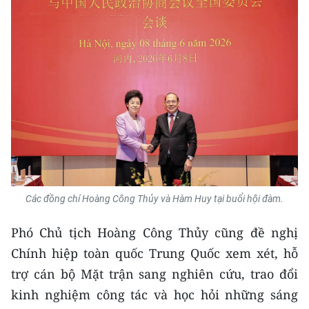
CHUYÊN ĐỀ
CÁC CHUYÊN TRANG
VỀ BÁO NHÂN DÂN
THỜI NAY
NHÂN DÂN CUỐI TUẦN
Các đồng chí Hoàng Công Thủy và Hàm Huy tại buổi hội đàm.
NHÂN DÂN HẰNG THÁNG
Phó Chủ tịch Hoàng Công Thủy cũng đề nghị
MUA BÁO
Chính hiệp toàn quốc Trung Quốc xem xét, hỗ
trợ cán bộ Mặt trận sang nghiên cứu, trao đổi
ĐỌC BÁO IN
kinh nghiệm công tác và học hỏi những sáng