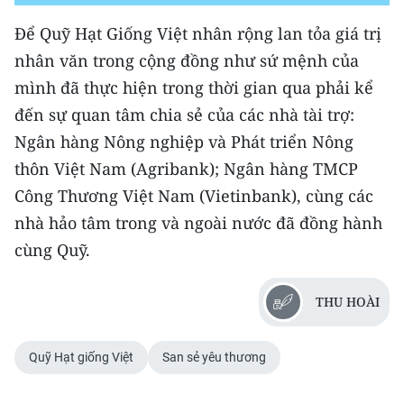
TIN MỚI
Để Quỹ Hạt Giống Việt nhân rộng lan tỏa giá trị
nhân văn trong cộng đồng như sứ mệnh của
TIN ĐỊA PHƯƠNG
mình đã thực hiện trong thời gian qua phải kể
Trung du và miền núi phía Bắc
đến sự quan tâm chia sẻ của các nhà tài trợ:
Ngân hàng Nông nghiệp và Phát triển Nông
Đồng bằng sông Hồng
thôn Việt Nam (Agribank); Ngân hàng TMCP
Bắc Trung Bộ
Công Thương Việt Nam (Vietinbank), cùng các
Duyên hải Nam Trung Bộ và Tây
nhà hảo tâm trong và ngoài nước đã đồng hành
Nguyên
cùng Quỹ.
Đông Nam Bộ
THU HOÀI
Đồng bằng sông Cửu Long
Quỹ Hạt giống Việt
San sẻ yêu thương
Chuyên trang Hà Nội
Chuyên trang TP. Hồ Chí Minh