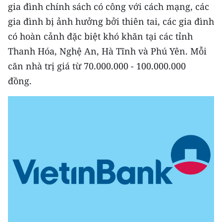
Media Pháp luật
gia đình chính sách có công với cách mạng, các
gia đình bị ảnh hưởng bởi thiên tai, các gia đình
Media Du lịch
có hoàn cảnh đặc biệt khó khăn tại các tỉnh
Media Thế giới
Thanh Hóa, Nghệ An, Hà Tĩnh và Phú Yên. Mỗi
căn nhà trị giá từ 70.000.000 - 100.000.000
Media Thể thao
đồng.
Media Giáo dục
Media Y tế
Media Khoa học - Công nghệ
Media Môi trường
Ảnh
Infographic