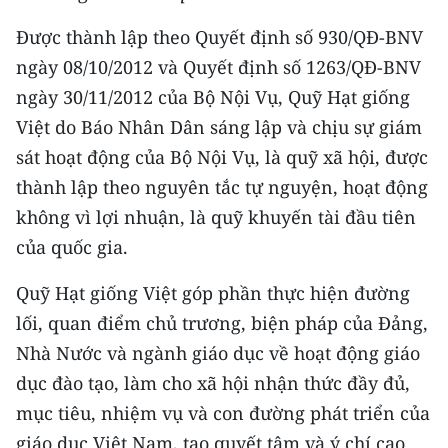
THỂ THAO
Được thành lập theo Quyết định số 930/QĐ-BNV
ngày 08/10/2012 và Quyết định số 1263/QĐ-BNV
GIÁO DỤC
ngày 30/11/2012 của Bộ Nội Vụ, Quỹ Hạt giống
Y TẾ
Việt do Báo Nhân Dân sáng lập và chịu sự giám
sát hoạt động của Bộ Nội Vụ, là quỹ xã hội, được
KHOA HỌC - CÔNG NGHỆ
thành lập theo nguyên tắc tự nguyện, hoạt động
không vì lợi nhuận, là quỹ khuyến tài đầu tiên
MÔI TRƯỜNG
của quốc gia.
BẠN ĐỌC
Quỹ Hạt giống Việt góp phần thực hiện đường
KIỂM CHỨNG THÔNG TIN
lối, quan điểm chủ trương, biện pháp của Đảng,
Nhà Nước và ngành giáo dục về hoạt động giáo
TRI THỨC CHUYÊN SÂU
dục đào tạo, làm cho xã hội nhận thức đầy đủ,
54 DÂN TỘC VIỆT NAM
mục tiêu, nhiệm vụ và con đường phát triển của
giáo dục Việt Nam, tạo quyết tâm và ý chí cao