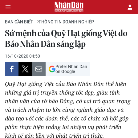
BẠN CẦN BIẾT
THÔNG TIN DOANH NGHIỆP
Sứ mệnh của Quỹ Hạt giống Việt do
CHÍNH TRỊ
Báo Nhân Dân sáng lập
KINH TẾ
16/10/2020 04:50
Prefer Nhan Dan
VĂN HÓA
on Google
Quỹ Hạt giống Việt của Báo Nhân Dân thể hiện
XÃ HỘI
những giá trị truyền thống tốt đẹp, giàu tính
nhân văn của tờ báo Đảng, có vai trò quan trọng
PHÁP LUẬT
và trách nhiệm to lớn cùng ngành giáo dục và
DU LỊCH
đào tạo với các đoàn thể, các tổ chức xã hội góp
phần thực hiện thắng lợi nhiệm vụ phát triển
THẾ GIỚI
kinh tế gắn liền với phát triển tri thức.