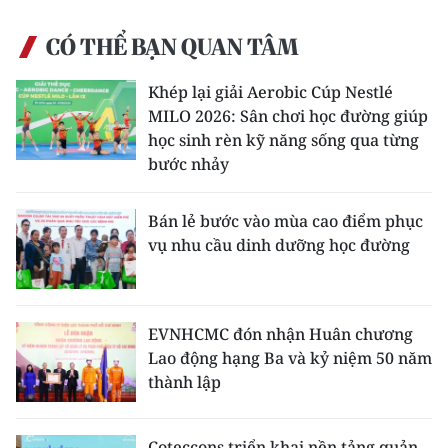
CHUYÊN ĐỀ
CÓ THỂ BẠN QUAN TÂM
CÁC CHUYÊN TRANG
Khép lại giải Aerobic Cúp Nestlé
MILO 2026: Sân chơi học đường giúp
học sinh rèn kỹ năng sống qua từng
VỀ BÁO NHÂN DÂN
bước nhảy
THỜI NAY
Bán lẻ bước vào mùa cao điểm phục
vụ nhu cầu dinh dưỡng học đường
NHÂN DÂN CUỐI TUẦN
NHÂN DÂN HẰNG THÁNG
EVNHCMC đón nhận Huân chương
MUA BÁO
Lao động hạng Ba và kỷ niệm 50 năm
thành lập
ĐỌC BÁO IN
Coteccons triển khai nền tảng quản