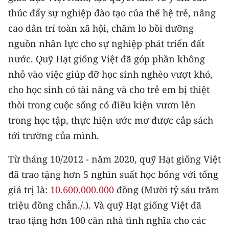
CHƯƠNG TRÌNH OCOP - MỖI XÃ
thúc đẩy sự nghiệp đào tạo của thế hệ trẻ, nâng
MỘT SẢN PHẨM
cao dân trí toàn xã hội, chăm lo bồi dưỡng
nguồn nhân lực cho sự nghiệp phát triển đất
RADIO
nước. Quỹ Hạt giống Việt đã góp phần không
nhỏ vào việc giúp đỡ học sinh nghèo vượt khó,
MEDIA CENTER
cho học sinh có tài năng và cho trẻ em bị thiệt
E-Magazine
thòi trong cuộc sống có điều kiện vươn lên
trong học tập, thực hiện ước mơ được cắp sách
Video
tới trường của mình.
Media Chính trị
Từ tháng 10/2012 - năm 2020, quỹ Hạt giống Việt
Media Kinh tế
đã trao tặng hơn 5 nghìn suất học bổng với tổng
Media Văn hóa
giá trị là:
10.600.000.000
đồng (Mười tỷ sáu trăm
triệu đồng chẵn./.). Và quỹ Hạt giống Việt đã
Media Xã hội
trao tặng hơn 100 căn nhà tình nghĩa cho các