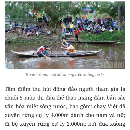
ENGLISH
中文
FRANÇAIS
РУССКИЙ
ESPAÑOL
한국어
Tranh tài môn bơi đối kháng trên xuồng ba lá.
Tâm điểm thu hút đông đảo người tham gia là
chuỗi 5 môn thi đấu thể thao mang đậm bản sắc
văn hóa miệt sông nước, bao gồm: chạy Việt dã
xuyên rừng cự ly 4.000m dành cho nam và nữ;
đi bộ xuyên rừng cự ly 2.000m; bơi đua xuồng