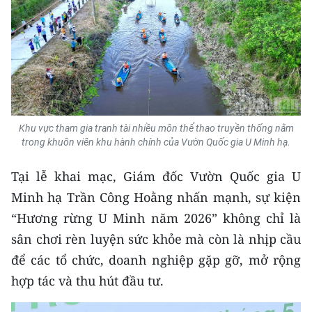
Media Pháp luật
Media Du lịch
Media Thế giới
Media Thể thao
Media Giáo dục
Khu vực tham gia tranh tài nhiều môn thể thao truyền thống nằm
trong khuôn viên khu hành chính của Vườn Quốc gia U Minh hạ.
Media Y tế
Tại lễ khai mạc, Giám đốc Vườn Quốc gia U
Media Khoa học - Công nghệ
Minh hạ Trần Công Hoằng nhấn mạnh, sự kiện
“Hương rừng U Minh năm 2026” không chỉ là
Media Môi trường
sân chơi rèn luyện sức khỏe mà còn là nhịp cầu
Ảnh
để các tổ chức, doanh nghiệp gặp gỡ, mở rộng
hợp tác và thu hút đầu tư.
Infographic