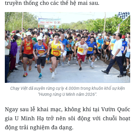
truyền thống cho các thế hệ mai sau.
CHUYÊN ĐỀ
CÁC CHUYÊN TRANG
VỀ BÁO NHÂN DÂN
THỜI NAY
NHÂN DÂN CUỐI TUẦN
Chạy Việt dã xuyên rừng cự ly 4.000m trong khuôn khổ sự kiện
NHÂN DÂN HẰNG THÁNG
"Hương rừng U Minh năm 2026".
MUA BÁO
Ngay sau lễ khai mạc, không khí tại Vườn Quốc
gia U Minh Hạ trở nên sôi động với chuỗi hoạt
ĐỌC BÁO IN
động trải nghiệm đa dạng.