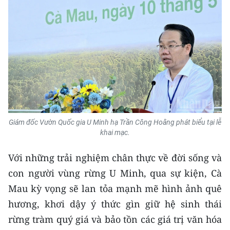
TIN MỚI
TIN ĐỊA PHƯƠNG
Trung du và miền núi phía Bắc
Đồng bằng sông Hồng
Bắc Trung Bộ
Giám đốc Vườn Quốc gia U Minh hạ Trần Công Hoằng phát biểu tại lễ
Duyên hải Nam Trung Bộ và Tây
khai mạc.
Nguyên
Với những trải nghiệm chân thực về đời sống và
Đông Nam Bộ
con người vùng rừng U Minh, qua sự kiện, Cà
Đồng bằng sông Cửu Long
Mau kỳ vọng sẽ lan tỏa mạnh mẽ hình ảnh quê
hương, khơi dậy ý thức gìn giữ hệ sinh thái
Chuyên trang Hà Nội
rừng tràm quý giá và bảo tồn các giá trị văn hóa
Chuyên trang TP. Hồ Chí Minh