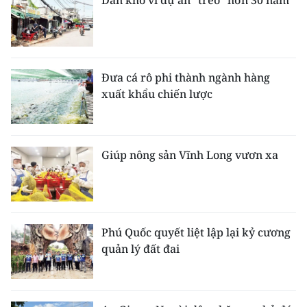
Dân khổ vì dự án “treo” hơn 30 năm
Đưa cá rô phi thành ngành hàng
xuất khẩu chiến lược
Giúp nông sản Vĩnh Long vươn xa
Phú Quốc quyết liệt lập lại kỷ cương
quản lý đất đai