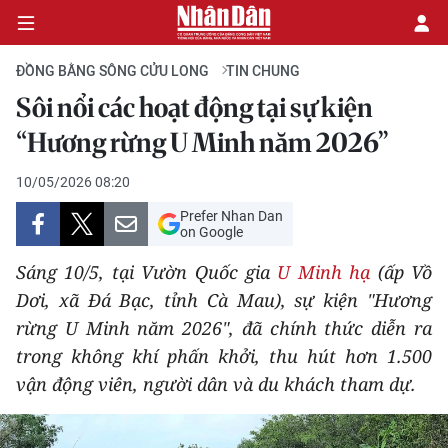
ĐỒNG BẰNG SÔNG CỬU LONG
TIN CHUNG
Sôi nổi các hoạt động tại sự kiện
CHÍNH TRỊ
“Hương rừng U Minh năm 2026”
KINH TẾ
10/05/2026 08:20
Prefer Nhan Dan
VĂN HÓA
on Google
Sáng 10/5, tại Vườn Quốc gia
U Minh hạ
(ấp Vồ
XÃ HỘI
Dơi, xã Đá Bạc, tỉnh Cà Mau), sự kiện "Hương
rừng U Minh năm 2026", đã chính thức diễn ra
PHÁP LUẬT
trong không khí phấn khởi, thu hút hơn 1.500
DU LỊCH
vận động viên, người dân và du khách tham dự.
THẾ GIỚI