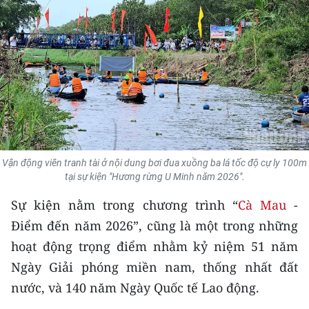
THỂ THAO
GIÁO DỤC
Y TẾ
KHOA HỌC - CÔNG NGHỆ
MÔI TRƯỜNG
Vận động viên tranh tài ở nội dung bơi đua xuồng ba lá tốc độ cự ly 100m
tại sự kiện "Hương rừng U Minh năm 2026".
BẠN ĐỌC
Sự kiện nằm trong chương trình “
Cà Mau
-
KIỂM CHỨNG THÔNG TIN
Điểm đến năm 2026”, cũng là một trong những
hoạt động trọng điểm nhằm kỷ niệm 51 năm
TRI THỨC CHUYÊN SÂU
Ngày Giải phóng miền nam, thống nhất đất
54 DÂN TỘC VIỆT NAM
nước, và 140 năm Ngày Quốc tế Lao động.