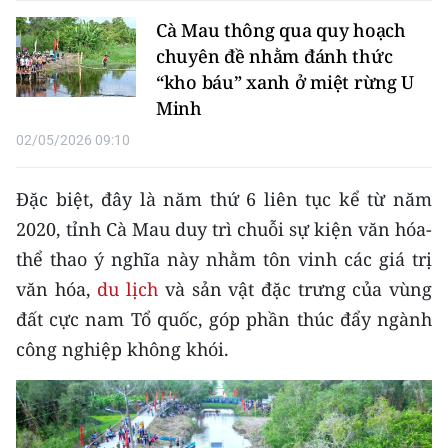
CHƯƠNG TRÌNH OCOP - MỖI XÃ
Cà Mau thông qua quy hoạch
MỘT SẢN PHẨM
chuyên đề nhằm đánh thức
“kho báu” xanh ở miệt rừng U
RADIO
Minh
02/05/2026 09:10
MEDIA CENTER
E-Magazine
Đặc biệt, đây là năm thứ 6 liên tục kể từ năm
2020, tỉnh Cà Mau duy trì chuỗi sự kiện văn hóa-
Video
thể thao ý nghĩa này nhằm tôn vinh các giá trị
Media Chính trị
văn hóa,
du lịch
và sản vật đặc trưng của vùng
đất cực nam Tổ quốc, góp phần thúc đẩy ngành
Media Kinh tế
công nghiệp không khói.
Media Văn hóa
Media Xã hội