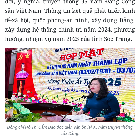
đời, ý nghĩa, truyền thống 95 năm Đảng Cộng
CHƯƠNG TRÌNH OCOP - MỖI XÃ
MỘT SẢN PHẨM
sản Việt Nam. Thông tin kết quả phát triển kinh
tế-xã hội, quốc phòng-an ninh, xây dựng Đảng,
xây dựng hệ thống chính trị năm 2024, phương
RADIO
hướng, nhiệm vụ năm 2025 của tỉnh Sóc Trăng.
MEDIA CENTER
E-Magazine
Video
Media Chính trị
Media Kinh tế
Media Văn hóa
Đồng chí Hồ Thị Cẩm Đào đọc diễn văn ôn lại 95 năm truyền thống
Media Xã hội
của Đảng.