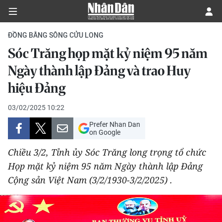
ĐỒNG BẰNG SÔNG CỬU LONG
Sóc Trăng họp mặt kỷ niệm 95 năm
CHÍNH TRỊ
Ngày thành lập Đảng và trao Huy
hiệu Đảng
KINH TẾ
03/02/2025 10:22
VĂN HÓA
Prefer Nhan Dan
on Google
XÃ HỘI
Chiều 3/2, Tỉnh ủy Sóc Trăng long trọng tổ chức
PHÁP LUẬT
Họp mặt kỷ niệm 95 năm Ngày thành lập Đảng
Cộng sản Việt Nam (3/2/1930-3/2/2025) .
DU LỊCH
THẾ GIỚI