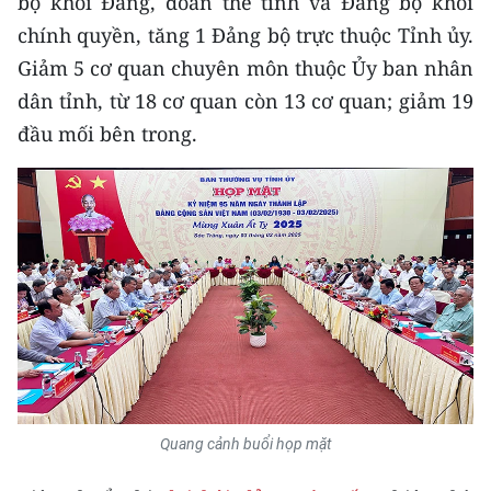
bộ khối Đảng, đoàn thể tỉnh và Đảng bộ khối
TIN MỚI
chính quyền, tăng 1 Đảng bộ trực thuộc Tỉnh ủy.
Giảm 5 cơ quan chuyên môn thuộc Ủy ban nhân
TIN ĐỊA PHƯƠNG
dân tỉnh, từ 18 cơ quan còn 13 cơ quan; giảm 19
Trung du và miền núi phía Bắc
đầu mối bên trong.
Đồng bằng sông Hồng
Bắc Trung Bộ
Duyên hải Nam Trung Bộ và Tây
Nguyên
Đông Nam Bộ
Đồng bằng sông Cửu Long
Chuyên trang Hà Nội
Quang cảnh buổi họp mặt
Chuyên trang TP. Hồ Chí Minh