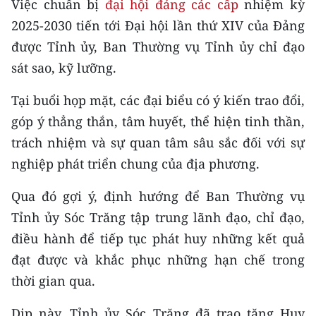
Việc chuẩn bị
đại hội đảng các cấp
nhiệm kỳ
2025-2030 tiến tới Đại hội lần thứ XIV của Đảng
CHUYÊN ĐỀ
được Tỉnh ủy, Ban Thường vụ Tỉnh ủy chỉ đạo
CÁC CHUYÊN TRANG
sát sao, kỹ lưỡng.
Tại buổi họp mặt, các đại biểu có ý kiến trao đổi,
VỀ BÁO NHÂN DÂN
góp ý thẳng thắn, tâm huyết, thể hiện tinh thần,
trách nhiệm và sự quan tâm sâu sắc đối với sự
THỜI NAY
nghiệp phát triển chung của địa phương.
NHÂN DÂN CUỐI TUẦN
Qua đó gợi ý, định hướng để Ban Thường vụ
NHÂN DÂN HẰNG THÁNG
Tỉnh ủy Sóc Trăng tập trung lãnh đạo, chỉ đạo,
điều hành để tiếp tục phát huy những kết quả
MUA BÁO
đạt được và khắc phục những hạn chế trong
ĐỌC BÁO IN
thời gian qua.
Dịp này, Tỉnh ủy Sóc Trăng đã trao tặng Huy