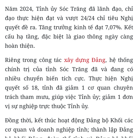
Media Pháp luật
Năm 2024, Tỉnh ủy Sóc Trăng đã lãnh đạo, chỉ
Media Du lịch
đạo thực hiện đạt và vượt 24/24 chỉ tiêu Nghị
quyết đề ra. Tăng trưởng kinh tế đạt 7,07%. Kết
Media Thế giới
cấu hạ tầng, đặc biệt là giao thông ngày càng
Media Thể thao
hoàn thiện.
Media Giáo dục
Riêng trong công tác
xây dựng Đảng
, hệ thống
chính trị của tỉnh Sóc Trăng đã và đang có
Media Y tế
nhiều chuyển biến tích cực. Thực hiện Nghị
Media Khoa học - Công nghệ
quyết số 18, tỉnh đã giảm 1 cơ quan chuyên
trách tham mưu, giúp việc Tỉnh ủy; giảm 1 đơn
Media Môi trường
vị sự nghiệp trực thuộc Tỉnh ủy.
Ảnh
Đồng thời, kết thúc hoạt động Đảng bộ Khối các
Infographic
cơ quan và doanh nghiệp tỉnh; thành lập Đảng