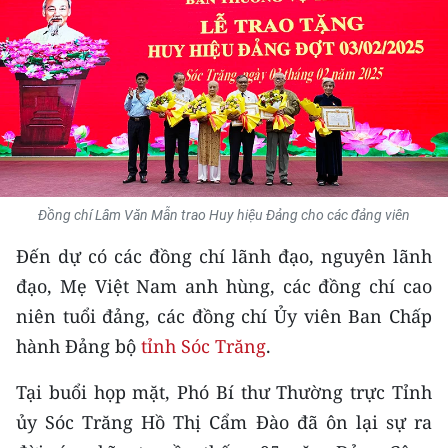
THỂ THAO
GIÁO DỤC
Y TẾ
KHOA HỌC - CÔNG NGHỆ
MÔI TRƯỜNG
Đồng chí Lâm Văn Mẫn trao Huy hiệu Đảng cho các đảng viên
Đến dự có các đồng chí lãnh đạo, nguyên lãnh
BẠN ĐỌC
đạo, Mẹ Việt Nam anh hùng, các đồng chí cao
KIỂM CHỨNG THÔNG TIN
niên tuổi đảng, các đồng chí Ủy viên Ban Chấp
hành Đảng bộ
tỉnh Sóc Trăng
.
TRI THỨC CHUYÊN SÂU
Tại buổi họp mặt, Phó Bí thư Thường trực Tỉnh
54 DÂN TỘC VIỆT NAM
ủy Sóc Trăng Hồ Thị Cẩm Đào đã ôn lại sự ra