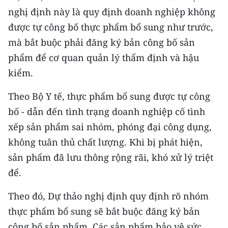
nghị định này là quy định doanh nghiệp không
CHUYÊN ĐỀ
được tự công bố thực phẩm bổ sung như trước,
mà bắt buộc phải đăng ký bản công bố sản
CÁC CHUYÊN TRANG
phẩm để cơ quan quản lý thẩm định và hậu
kiểm.
VỀ BÁO NHÂN DÂN
Theo Bộ Y tế, thực phẩm bổ sung được tự công
THỜI NAY
bố - dẫn đến tình trạng doanh nghiệp cố tình
xếp sản phẩm sai nhóm, phóng đại công dụng,
NHÂN DÂN CUỐI TUẦN
không tuân thủ chất lượng. Khi bị phát hiện,
NHÂN DÂN HẰNG THÁNG
sản phẩm đã lưu thông rộng rãi, khó xử lý triệt
để.
MUA BÁO
Theo đó, Dự thảo nghị định quy định rõ nhóm
ĐỌC BÁO IN
thực phẩm bổ sung sẽ bắt buộc đăng ký bản
công bố sản phẩm. Các sản phẩm bảo vệ sức