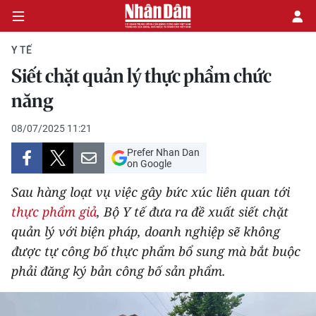
Y TẾ
Siết chặt quản lý thực phẩm chức
CHÍNH TRỊ
năng
KINH TẾ
08/07/2025 11:21
Prefer Nhan Dan
VĂN HÓA
on Google
Sau hàng loạt vụ việc gây bức xúc liên quan tới
XÃ HỘI
thực phẩm giả
, Bộ Y tế đưa ra đề xuất siết chặt
quản lý với biện pháp, doanh nghiệp sẽ không
PHÁP LUẬT
được tự công bố thực phẩm bổ sung mà bắt buộc
DU LỊCH
phải đăng ký bản công bố sản phẩm.
THẾ GIỚI