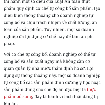
thi hành một số điều của Luật An toàn thực
CHƯƠNG TRÌNH OCOP - MỖI XÃ
MỘT SẢN PHẨM
phẩm quy định cơ chế tự công bố sản phẩm, tạo
điều kiện thông thoáng cho doanh nghiệp tự
công bố và chịu trách nhiệm về chất lượng, an
RADIO
toàn của sản phẩm. Tuy nhiên, một số doanh
MEDIA CENTER
nghiệp đã lợi dụng cơ chế này để làm ăn phi
pháp.
E-Magazine
Với cơ chế tự công bố, doanh nghiệp có thể tự
Video
công bố và sản xuất ngay mà không cần cơ
Media Chính trị
quan quản lý nhà nước thẩm định hồ sơ. Lợi
dụng sự thông thoáng này, một số doanh nghiệp
Media Kinh tế
tự công bố các sản phẩm dinh dưỡng y học hoặc
Media Văn hóa
sản phẩm dùng cho chế độ ăn đặc biệt là
thực
phẩm bổ sung
, đây là hành vi lách luật đáng bị
Media Xã hội
lên án.