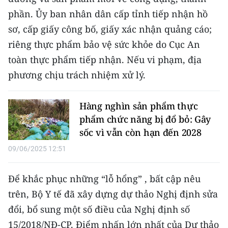
TIN MỚI
phần. Ủy ban nhân dân cấp tỉnh tiếp nhận hồ
sơ, cấp giấy công bố, giấy xác nhận quảng cáo;
TIN ĐỊA PHƯƠNG
riêng thực phẩm bảo vệ sức khỏe do Cục An
Trung du và miền núi phía Bắc
toàn thực phẩm tiếp nhận. Nếu vi phạm, địa
phương chịu trách nhiệm xử lý.
Đồng bằng sông Hồng
Bắc Trung Bộ
Hàng nghìn sản phẩm thực
phẩm chức năng bị đổ bỏ: Gây
Duyên hải Nam Trung Bộ và Tây
sốc vì vẫn còn hạn đến 2028
Nguyên
09/06/2025 12:51
Đông Nam Bộ
Để khắc phục những “lỗ hổng” , bất cập nêu
Đồng bằng sông Cửu Long
trên, Bộ Y tế đã xây dựng dự thảo Nghị định sửa
Chuyên trang Hà Nội
đổi, bổ sung một số điều của Nghị định số
15/2018/NĐ-CP. Điểm nhấn lớn nhất của Dự thảo
Chuyên trang TP. Hồ Chí Minh