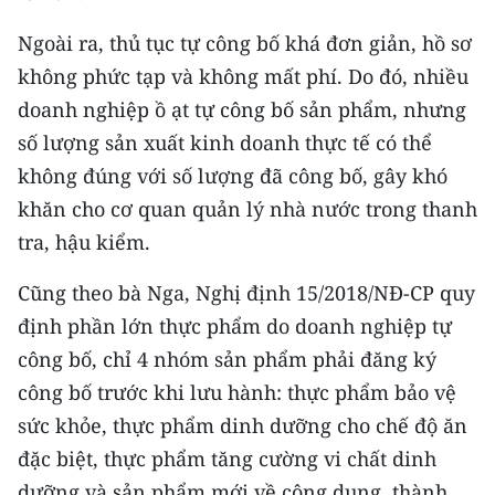
Media Pháp luật
Ngoài ra, thủ tục tự công bố khá đơn giản, hồ sơ
Media Du lịch
không phức tạp và không mất phí. Do đó, nhiều
Media Thế giới
doanh nghiệp ồ ạt tự công bố sản phẩm, nhưng
số lượng sản xuất kinh doanh thực tế có thể
Media Thể thao
không đúng với số lượng đã công bố, gây khó
Media Giáo dục
khăn cho cơ quan quản lý nhà nước trong thanh
tra, hậu kiểm.
Media Y tế
Cũng theo bà Nga, Nghị định 15/2018/NĐ-CP quy
Media Khoa học - Công nghệ
định phần lớn thực phẩm do doanh nghiệp tự
Media Môi trường
công bố, chỉ 4 nhóm sản phẩm phải đăng ký
công bố trước khi lưu hành: thực phẩm bảo vệ
Ảnh
sức khỏe, thực phẩm dinh dưỡng cho chế độ ăn
Infographic
đặc biệt, thực phẩm tăng cường vi chất dinh
dưỡng và sản phẩm mới về công dụng, thành