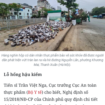
THỂ THAO
GIÁO DỤC
Y TẾ
KHOA HỌC - CÔNG NGHỆ
MÔI TRƯỜNG
Hàng nghìn hộp có dán nhãn thực phẩm bảo vệ sức khỏe đã được người
dân phát hiện vứt tràn lan ra vỉa hè đường Nguyễn Lân, phường Khương
BẠN ĐỌC
Mai, Thanh Xuân (Hà Nội).
KIỂM CHỨNG THÔNG TIN
Lỗ hổng hậu kiểm
TRI THỨC CHUYÊN SÂU
Tiến sĩ Trần Việt Nga, Cục trưởng Cục An toàn
thực phẩm (
Bộ Y tế
) cho biết, Nghị định số
54 DÂN TỘC VIỆT NAM
15/2018/NĐ-CP của Chính phủ quy định chi tiết