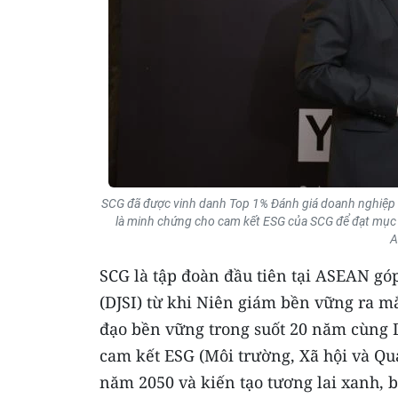
SCG đã được vinh danh Top 1% Đánh giá doanh nghiệp 
là minh chứng cho cam kết ESG của SCG để đạt mục t
A
SCG là tập đoàn đầu tiên tại ASEAN gó
(DJSI) từ khi Niên giám bền vững ra m
đạo bền vững trong suốt 20 năm cùng D
cam kết ESG (Môi trường, Xã hội và Qu
năm 2050 và kiến tạo tương lai xanh,