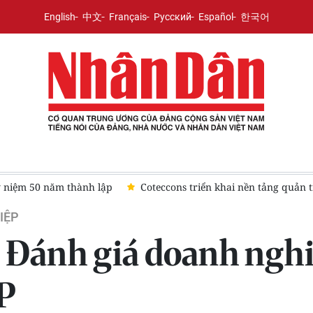
English
中文
Français
Русский
Español
한국어
niệm 50 năm thành lập
Coteccons triển khai nền tảng quản 
IỆP
 Đánh giá doanh ngh
&P