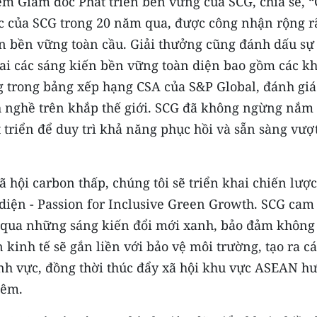
êm Giám đốc Phát triển bền vững của SCG, chia sẻ, “
c của SCG trong 20 năm qua, được công nhận rộng r
iển bền vững toàn cầu. Giải thưởng cũng đánh dấu sự
ai các sáng kiến ​​bền vững toàn diện bao gồm các kh
 trong bảng xếp hạng CSA của S&P Global, đánh giá
h nghề trên khắp thế giới. SCG đã không ngừng nắm 
t triển để duy trì khả năng phục hồi và sẵn sàng vượ
 hội carbon thấp, chúng tôi sẽ triển khai chiến lược
diện - Passion for Inclusive Green Growth. SCG cam
g qua những sáng kiến đổi mới xanh, bảo đảm không
ển kinh tế sẽ gắn liền với bảo vệ môi trường, tạo ra c
 lĩnh vực, đồng thời thúc đẩy xã hội khu vực ASEAN h
hêm.