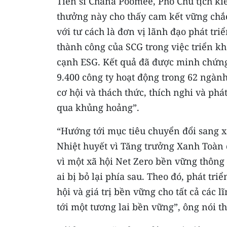
Tiến sĩ Chana Poomee, Phó Chủ tịch ki
thưởng này cho thấy cam kết vững chắ
với tư cách là đơn vị lãnh đạo phát tr
thành công của SCG trong việc triển kh
cạnh ESG. Kết quả đã được minh chứng
9.400 công ty hoạt động trong 62 ngàn
cơ hội và thách thức, thích nghi và phá
qua khủng hoảng”.
“Hướng tới mục tiêu chuyển đổi sang xã
Nhiệt huyết vì Tăng trưởng Xanh Toàn 
vì một xã hội Net Zero bền vững thôn
ai bị bỏ lại phía sau. Theo đó, phát tri
hội và giá trị bền vững cho tất cả các
tới một tương lai bền vững”, ông nói t