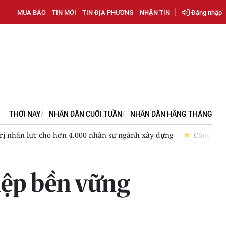
MUA BÁO
TIN MỚI
TIN ĐỊA PHƯƠNG
NHẬN TIN
Đăng nhập
THỜI NAY
NHÂN DÂN CUỐI TUẦN
NHÂN DÂN HẰNG THÁNG
trị nhân lực cho hơn 4.000 nhân sự ngành xây dựng
Công ty 
iệp bền vững