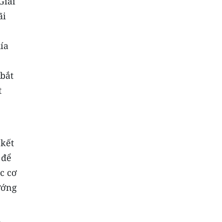
Giải
ãi
ía
bắt
t
 kết
 để
ác cơ
ướng