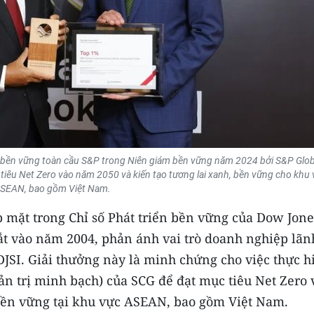
bền vững toàn cầu S&P trong Niên giám bền vững năm 2024 bởi S&P Glob
iêu Net Zero vào năm 2050 và kiến tạo tương lai xanh, bền vững cho khu 
SEAN, bao gồm Việt Nam.
p mặt trong Chỉ số Phát triển bền vững của Dow Jone
ắt vào năm 2004, phản ánh vai trò doanh nghiệp lãn
JSI. Giải thưởng này là minh chứng cho việc thực h
ản trị minh bạch) của SCG để đạt mục tiêu Net Zero 
 bền vững tại khu vực ASEAN, bao gồm Việt Nam.