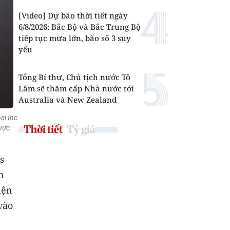
[Video] Dự báo thời tiết ngày
6/8/2026: Bắc Bộ và Bắc Trung Bộ
tiếp tục mưa lớn, bão số 3 suy
yếu
Tổng Bí thư, Chủ tịch nước Tô
Lâm sẽ thăm cấp Nhà nước tới
Australia và New Zealand
al Inc
Thời tiết
Tỷ giá
vực
s
h
iện
vào