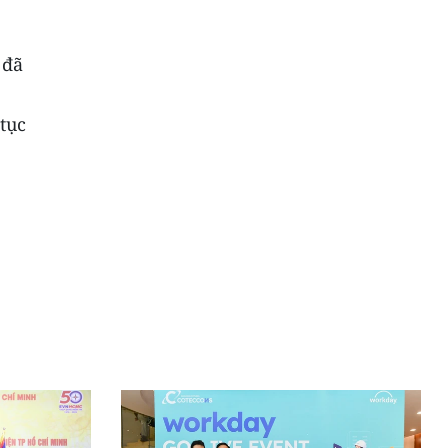
 đã
tục