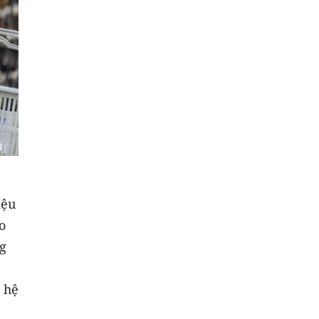
iệu
o
g
 hệ