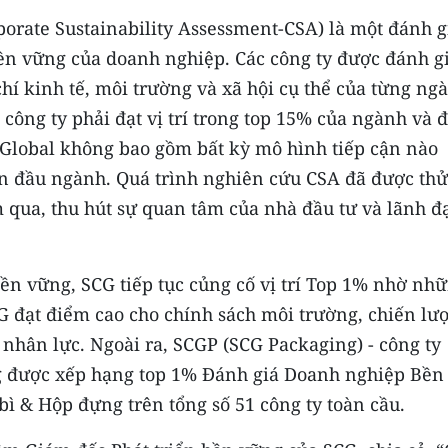
rate Sustainability Assessment-CSA) là một đánh g
n vững của doanh nghiệp. Các công ty được đánh g
chí kinh tế, môi trường và xã hội cụ thể của từng ng
công ty phải đạt vị trí trong top 15% của ngành và đ
Global không bao gồm bất kỳ mô hình tiếp cận nào
ẫn đầu ngành. Quá trình nghiên cứu CSA đã được thử
 qua, thu hút sự quan tâm của nhà đầu tư và lãnh đ
n vững, SCG tiếp tục củng cố vị trí Top 1% nhờ nh
G đạt điểm cao cho chính sách môi trường, chiến lư
 nhân lực. Ngoài ra, SCGP (SCG Packaging) - công ty
g được xếp hạng top 1% Đánh giá Doanh nghiệp Bền
ì & Hộp đựng trên tổng số 51 công ty toàn cầu.