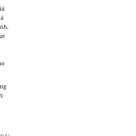
iá
iá
ành.
ạt
ạo
ững
ợc