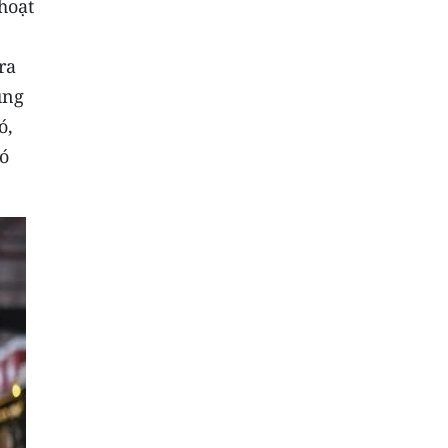
hoạt
ra
ụng
ó,
có