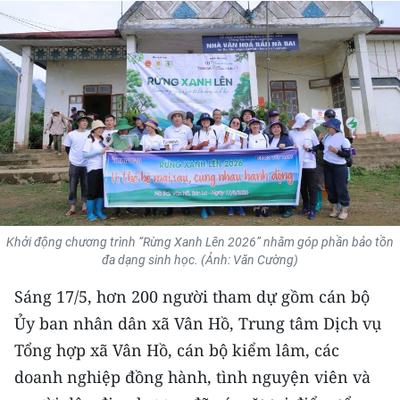
THỂ THAO
GIÁO DỤC
Y TẾ
KHOA HỌC - CÔNG NGHỆ
MÔI TRƯỜNG
BẠN ĐỌC
Khởi động chương trình “Rừng Xanh Lên 2026” nhằm góp phần bảo tồn
đa dạng sinh học. (Ảnh: Văn Cường)
KIỂM CHỨNG THÔNG TIN
Sáng 17/5, hơn 200 người tham dự gồm cán bộ
TRI THỨC CHUYÊN SÂU
Ủy ban nhân dân xã Vân Hồ, Trung tâm Dịch vụ
Tổng hợp xã Vân Hồ, cán bộ kiểm lâm, các
54 DÂN TỘC VIỆT NAM
doanh nghiệp đồng hành, tình nguyện viên và