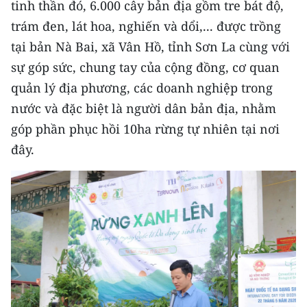
tinh thần đó, 6.000 cây bản địa gồm tre bát độ,
Media Pháp luật
trám đen, lát hoa, nghiến và dổi,... được trồng
Media Du lịch
tại bản Nà Bai, xã Vân Hồ, tỉnh Sơn La cùng với
Media Thế giới
sự góp sức, chung tay của cộng đồng, cơ quan
quản lý địa phương, các doanh nghiệp trong
Media Thể thao
nước và đặc biệt là người dân bản địa, nhằm
Media Giáo dục
góp phần phục hồi 10ha rừng tự nhiên tại nơi
đây.
Media Y tế
Media Khoa học - Công nghệ
Media Môi trường
Ảnh
Infographic