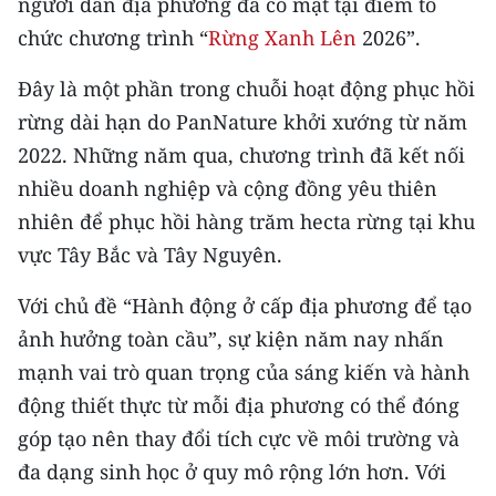
người dân địa phương đã có mặt tại điểm tổ
CHƯƠNG TRÌNH OCOP - MỖI XÃ
MỘT SẢN PHẨM
chức chương trình “
Rừng Xanh Lên
2026”.
Đây là một phần trong chuỗi hoạt động phục hồi
RADIO
rừng dài hạn do PanNature khởi xướng từ năm
2022. Những năm qua, chương trình đã kết nối
MEDIA CENTER
nhiều doanh nghiệp và cộng đồng yêu thiên
E-Magazine
nhiên để phục hồi hàng trăm hecta rừng tại khu
vực Tây Bắc và Tây Nguyên.
Video
Với chủ đề “Hành động ở cấp địa phương để tạo
Media Chính trị
ảnh hưởng toàn cầu”, sự kiện năm nay nhấn
Media Kinh tế
mạnh vai trò quan trọng của sáng kiến và hành
động thiết thực từ mỗi địa phương có thể đóng
Media Văn hóa
góp tạo nên thay đổi tích cực về môi trường và
Media Xã hội
đa dạng sinh học ở quy mô rộng lớn hơn. Với