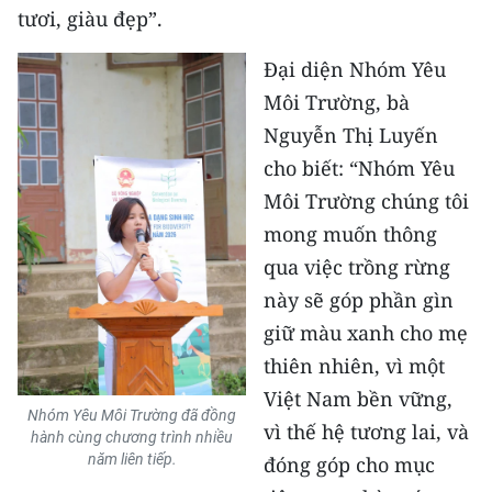
tươi, giàu đẹp”.
CHUYÊN ĐỀ
Đại diện Nhóm Yêu
CÁC CHUYÊN TRANG
Môi Trường, bà
Nguyễn Thị Luyến
cho biết: “Nhóm Yêu
VỀ BÁO NHÂN DÂN
Môi Trường chúng tôi
THỜI NAY
mong muốn thông
qua việc trồng rừng
NHÂN DÂN CUỐI TUẦN
này sẽ góp phần gìn
NHÂN DÂN HẰNG THÁNG
giữ màu xanh cho mẹ
thiên nhiên, vì một
MUA BÁO
Việt Nam bền vững,
Nhóm Yêu Môi Trường đã đồng
vì thế hệ tương lai, và
ĐỌC BÁO IN
hành cùng chương trình nhiều
năm liên tiếp.
đóng góp cho mục