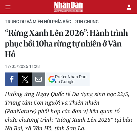
TRUNG DU VÀ MIỀN NÚI PHÍA BẮC
TIN CHUNG
“Rừng Xanh Lên 2026”: Hành trình
CHÍNH TRỊ
phục hồi 10ha rừng tự nhiên ở Vân
Hồ
KINH TẾ
17/05/2026 11:28
VĂN HÓA
Prefer Nhan Dan
on Google
XÃ HỘI
Hưởng ứng Ngày Quốc tế Đa dạng sinh học 22/5,
PHÁP LUẬT
Trung tâm Con người và Thiên nhiên
(PanNature) phối hợp các đơn vị liên quan tổ
DU LỊCH
chức chương trình “Rừng Xanh Lên 2026” tại bản
Nà Bai, xã Vân Hồ, tỉnh Sơn La.
THẾ GIỚI