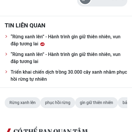
TIN LIÊN QUAN
“Rừng xanh lên” - Hành trình gìn giữ thiên nhiên, vun
đắp tương lai
“Rừng xanh lên” - Hành trình gìn giữ thiên nhiên, vun
đắp tương lai
Triển khai chiến dịch trồng 30.000 cây xanh nhằm phục
hồi rừng tự nhiên
Rừng xanh lên
phục hồi rừng
gìn giữ thiên nhiên
bảo 
CÓ THỂ BẠN QUAN TÂM