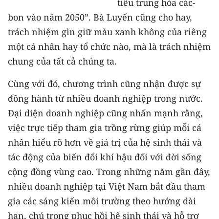
tiêu trung hòa các-
ENGLISH
bon vào năm 2050”. Bà Luyến cũng cho hay,
中文
trách nhiệm gìn giữ màu xanh không của riêng
một cá nhân hay tổ chức nào, mà là trách nhiệm
FRANÇAIS
chung của tất cả chúng ta.
РУССКИЙ
Cùng với đó, chương trình cũng nhận được sự
đồng hành từ nhiều doanh nghiệp trong nước.
ESPAÑOL
Đại diện doanh nghiệp cũng nhấn mạnh rằng,
한국어
việc trực tiếp tham gia trồng rừng giúp mỗi cá
nhân hiểu rõ hơn về giá trị của hệ sinh thái và
tác động của biến đổi khí hậu đối với đời sống
cộng đồng vùng cao. Trong những năm gần đây,
nhiều doanh nghiệp tại Việt Nam bắt đầu tham
gia các sáng kiến môi trường theo hướng dài
hạn, chú trọng phục hồi hệ sinh thái và hỗ trợ