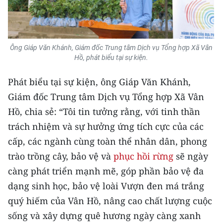
TIN MỚI
TIN ĐỊA PHƯƠNG
Ông Giáp Văn Khánh, Giám đốc Trung tâm Dịch vụ Tổng hợp Xã Vân
Trung du và miền núi phía Bắc
Hồ, phát biểu tại sự kiện.
Đồng bằng sông Hồng
Phát biểu tại sự kiện, ông Giáp Văn Khánh,
Giám đốc Trung tâm Dịch vụ Tổng hợp Xã Vân
Bắc Trung Bộ
Hồ, chia sẻ: “Tôi tin tưởng rằng, với tinh thần
Duyên hải Nam Trung Bộ và Tây
trách nhiệm và sự hưởng ứng tích cực của các
Nguyên
cấp, các ngành cùng toàn thể nhân dân, phong
Đông Nam Bộ
trào trồng cây, bảo vệ và
phục hồi rừng
sẽ ngày
càng phát triển mạnh mẽ, góp phần bảo vệ đa
Đồng bằng sông Cửu Long
dạng sinh học, bảo vệ loài Vượn đen má trắng
Chuyên trang Hà Nội
quý hiếm của Vân Hồ, nâng cao chất lượng cuộc
sống và xây dựng quê hương ngày càng xanh
Chuyên trang TP. Hồ Chí Minh