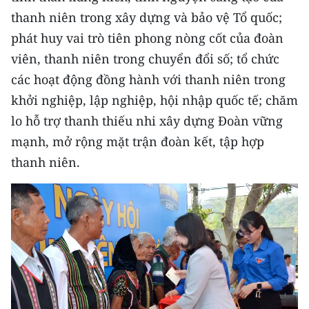
TIN MỚI
thanh niên trong xây dựng và bảo vệ Tổ quốc;
phát huy vai trò tiên phong nòng cốt của đoàn
TIN ĐỊA PHƯƠNG
viên, thanh niên trong chuyển đổi số; tổ chức
Trung du và miền núi phía Bắc
các hoạt động đồng hành với thanh niên trong
khởi nghiệp, lập nghiệp, hội nhập quốc tế; chăm
Đồng bằng sông Hồng
lo hỗ trợ thanh thiếu nhi xây dựng Đoàn vững
Bắc Trung Bộ
mạnh, mở rộng mặt trận đoàn kết, tập hợp
thanh niên.
Duyên hải Nam Trung Bộ và Tây
Nguyên
Đông Nam Bộ
Đồng bằng sông Cửu Long
Chuyên trang Hà Nội
Chuyên trang TP. Hồ Chí Minh