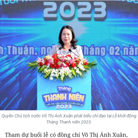
THỂ THAO
GIÁO DỤC
Y TẾ
KHOA HỌC - CÔNG NGHỆ
MÔI TRƯỜNG
BẠN ĐỌC
KIỂM CHỨNG THÔNG TIN
TRI THỨC CHUYÊN SÂU
Quyền Chủ tịch nước Võ Thị Ánh Xuân phát biểu chỉ đạo tại Lễ khởi động
Tháng Thanh niên 2023.
54 DÂN TỘC VIỆT NAM
Tham dự buổi lễ có đồng chí Võ Thị Ánh Xuân,