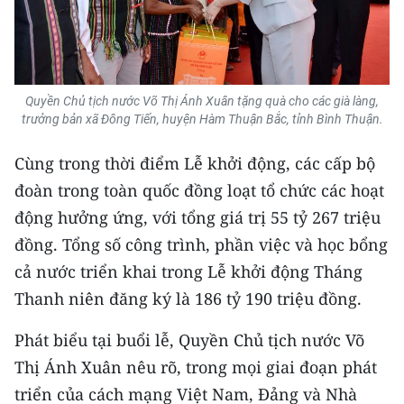
CHUYÊN ĐỀ
CÁC CHUYÊN TRANG
Quyền Chủ tịch nước Võ Thị Ánh Xuân tặng quà cho các già làng,
trưởng bản xã Đông Tiến, huyện Hàm Thuận Bắc, tỉnh Bình Thuận.
VỀ BÁO NHÂN DÂN
Cùng trong thời điểm Lễ khởi động, các cấp bộ
THỜI NAY
đoàn trong toàn quốc đồng loạt tổ chức các hoạt
động hưởng ứng, với tổng giá trị 55 tỷ 267 triệu
NHÂN DÂN CUỐI TUẦN
đồng. Tổng số công trình, phần việc và học bổng
NHÂN DÂN HẰNG THÁNG
cả nước triển khai trong Lễ khởi động Tháng
Thanh niên đăng ký là 186 tỷ 190 triệu đồng.
MUA BÁO
Phát biểu tại buổi lễ, Quyền Chủ tịch nước Võ
ĐỌC BÁO IN
Thị Ánh Xuân nêu rõ, trong mọi giai đoạn phát
triển của cách mạng Việt Nam, Đảng và Nhà