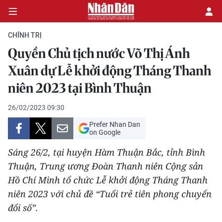
CHÍNH TRỊ
Quyền Chủ tịch nước Võ Thị Ánh
CHÍNH TRỊ
Xuân dự Lễ khởi động Tháng Thanh
niên 2023 tại Bình Thuận
KINH TẾ
26/02/2023 09:30
VĂN HÓA
Prefer Nhan Dan
on Google
XÃ HỘI
Sáng 26/2, tại huyện Hàm Thuận Bắc, tỉnh Bình
PHÁP LUẬT
Thuận, Trung ương Đoàn Thanh niên Cộng sản
Hồ Chí Minh tổ chức Lễ khởi động Tháng Thanh
DU LỊCH
niên 2023 với chủ đề “Tuổi trẻ tiên phong chuyển
đổi số”.
THẾ GIỚI