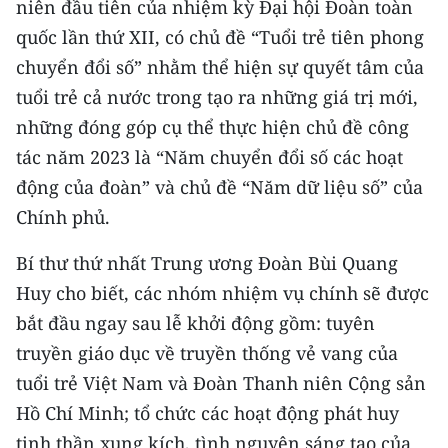
niên đầu tiên của nhiệm kỳ Đại hội Đoàn toàn
Media Pháp luật
quốc lần thứ XII, có chủ đề “Tuổi trẻ tiên phong
Media Du lịch
chuyển đổi số” nhằm thể hiện sự quyết tâm của
Media Thế giới
tuổi trẻ cả nước trong tạo ra những giá trị mới,
những đóng góp cụ thể thực hiện chủ đề công
Media Thể thao
tác năm 2023 là “Năm chuyển đổi số các hoạt
Media Giáo dục
động của đoàn” và chủ đề “Năm dữ liệu số” của
Chính phủ.
Media Y tế
Bí thư thứ nhất Trung ương Đoàn Bùi Quang
Media Khoa học - Công nghệ
Huy cho biết, các nhóm nhiệm vụ chính sẽ được
Media Môi trường
bắt đầu ngay sau lễ khởi động gồm: tuyên
truyền giáo dục về truyền thống vẻ vang của
Ảnh
tuổi trẻ Việt Nam và Đoàn Thanh niên Cộng sản
Infographic
Hồ Chí Minh; tổ chức các hoạt động phát huy
tinh thần xung kích, tình nguyện sáng tạo của