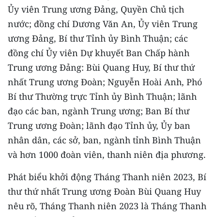
CHƯƠNG TRÌNH OCOP - MỖI XÃ
Ủy viên Trung ương Đảng, Quyền Chủ tịch
MỘT SẢN PHẨM
nước; đồng chí Dương Văn An, Ủy viên Trung
ương Đảng, Bí thư Tỉnh ủy Bình Thuận; các
RADIO
đồng chí Ủy viên Dự khuyết Ban Chấp hành
Trung ương Đảng: Bùi Quang Huy, Bí thư thứ
MEDIA CENTER
nhất Trung ương Đoàn; Nguyễn Hoài Anh, Phó
E-Magazine
Bí thư Thường trực Tỉnh ủy Bình Thuận; lãnh
đạo các ban, ngành Trung ương; Ban Bí thư
Video
Trung ương Đoàn; lãnh đạo Tỉnh ủy, Ủy ban
Media Chính trị
nhân dân, các sở, ban, ngành tỉnh Bình Thuận
và hơn 1000 đoàn viên, thanh niên địa phương.
Media Kinh tế
Phát biểu khởi động Tháng Thanh niên 2023, Bí
Media Văn hóa
thư thứ nhất Trung ương Đoàn Bùi Quang Huy
Media Xã hội
nêu rõ, Tháng Thanh niên 2023 là Tháng Thanh