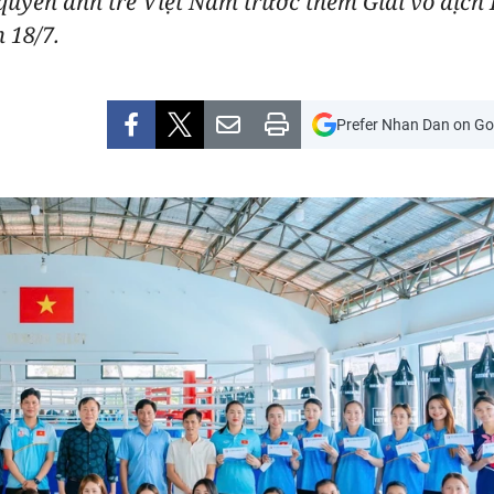
quyền anh trẻ Việt Nam trước thềm Giải vô địch
 18/7.
Prefer Nhan Dan on Go