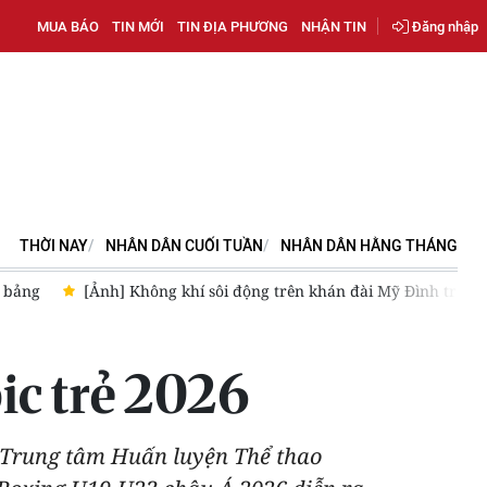
MUA BÁO
TIN MỚI
TIN ĐỊA PHƯƠNG
NHẬN TIN
Đăng nhập
THỜI NAY
NHÂN DÂN CUỐI TUẦN
NHÂN DÂN HẰNG THÁNG
án đài Mỹ Đình trước trận Việt Nam-Campuchia
HLV Kim Sang 
ic trẻ 2026
i Trung tâm Huấn luyện Thể thao