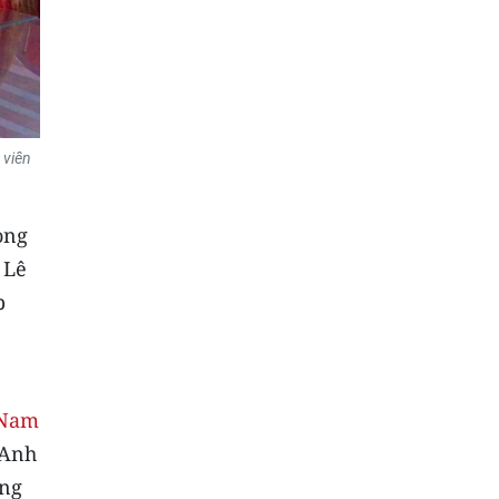
 viên
ong
 Lê
p
 Nam
 Anh
ung