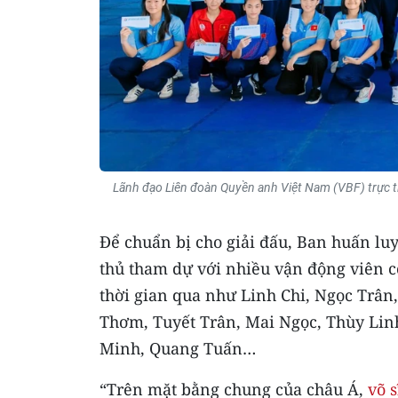
Lãnh đạo Liên đoàn Quyền anh Việt Nam (VBF) trực ti
Để chuẩn bị cho giải đấu, Ban huấn lu
thủ tham dự với nhiều vận động viên c
thời gian qua như Linh Chi, Ngọc Trân
Thơm, Tuyết Trân, Mai Ngọc, Thùy Linh
Minh, Quang Tuấn…
“Trên mặt bằng chung của châu Á,
võ 