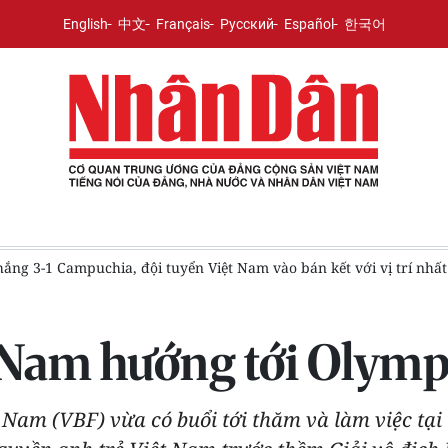
English
中文
Français
Русский
Español
한국어
n kết với vị trí nhất bảng
[Ảnh] Không khí sôi động trên kh
 Nam hướng tới Olymp
Nam (VBF) vừa có buổi tới thăm và làm việc tạ