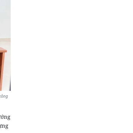
 công
ướng
dựng