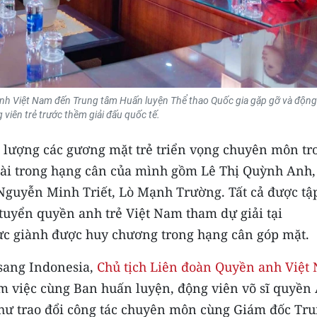
anh Việt Nam đến Trung tâm Huấn luyện Thể thao Quốc gia gặp gỡ và động
 viên trẻ trước thềm giải đấu quốc tế.
c lượng các gương mặt trẻ triển vọng chuyên môn tr
đài trong hạng cân của mình gồm Lê Thị Quỳnh Anh,
Nguyễn Minh Triết, Lò Mạnh Trường. Tất cả được tậ
i tuyển quyền anh trẻ Việt Nam tham dự giải tại
lực giành được huy chương trong hạng cân góp mặt.
 sang Indonesia,
Chủ tịch Liên đoàn Quyền anh Việt
m việc cùng Ban huấn luyện, động viên võ sĩ quyền
như trao đổi công tác chuyên môn cùng Giám đốc Tr