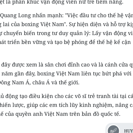
iệt là phân khúc vận động viên nữ trẻ tiềm năng.
ạm Quang Long nhấn mạnh: "Việc đầu tư cho thế hệ vậ
 lai của boxing Việt Nam". Sự hiện diện và hỗ trợ kị
sự chuyển biến trong tư duy quản lý: Lấy vận động v
át triển bền vững và tạo bệ phóng để thế hệ kế cận
i đây được xem là sân chơi đỉnh cao và là cánh cửa 
 năm gần đây, boxing Việt Nam liên tục bứt phá với
Đông Nam Á, châu Á và thế giới.
động tạo điều kiện cho các võ sĩ trẻ tranh tài tại c
chiến lược, giúp các em tích lũy kinh nghiệm, nâng 
hế của quyền anh Việt Nam trên bản đồ quốc tế.
HUY