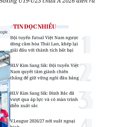
 Boxing U19-U23 châu Á 2026 diễn ra
TIN ĐỌC NHIỀU
ogle
Đội tuyển futsal Việt Nam ngược
dòng cầm hòa Thái Lan, khép lại
giải đấu với thành tích bất bại
HLV Kim Sang Sik: Đội tuyển Việt
Nam quyết tâm giành chiến
thắng để giữ vững ngôi đầu bảng
HLV Kim Sang Sik: Đình Bắc đã
vượt qua áp lực và có màn trình
diễn xuất sắc
V.League 2026/27 nới suất ngoại