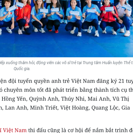
ếp xuống thăm hỏi, động viên các võ sĩ trẻ tại Trung tâm Huấn luyện Thể 
Quốc gia.
yện đội tuyển quyền anh trẻ Việt Nam đăng ký 21 tu
ó chuyên môn tốt đã phát triển bằng thành tích cụ t
, Hồng Yến, Quỳnh Anh, Thúy Nhi, Mai Anh, Vũ Thị
, Lan Anh, Minh Triết, Việt Hoàng, Quang Lộc, Gia
sĩ Việt Nam
thi đấu cũng là cơ hội để nắm bắt trình đ