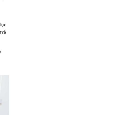
lục
trẻ
n