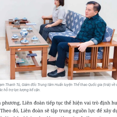
ạm Thanh Tú, Giám đốc Trung tâm Huấn luyện Thể thao Quốc gia (trái) về
ác hỗ trợ lực lượng kế cận.
 phương, Liên đoàn tiếp tục thể hiện vai trò định h
 Theo đó, Liên đoàn sẽ tập trung nguồn lực để xây 