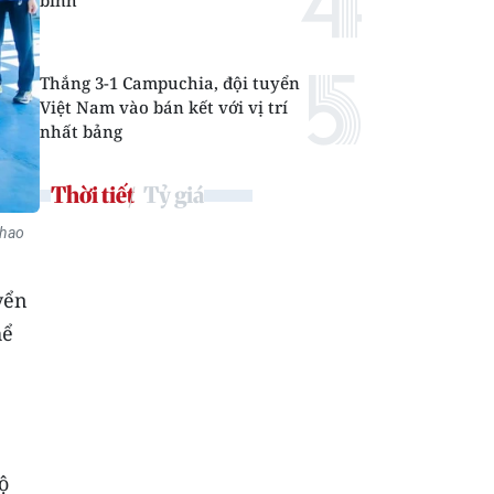
binh
Thắng 3-1 Campuchia, đội tuyển
Việt Nam vào bán kết với vị trí
nhất bảng
Thời tiết
Tỷ giá
thao
yển
hể
ộ