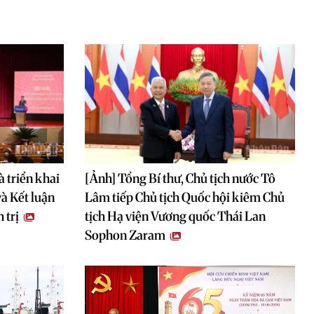
à triển khai
[Ảnh] Tổng Bí thư, Chủ tịch nước Tô
à Kết luận
Lâm tiếp Chủ tịch Quốc hội kiêm Chủ
 trị
tịch Hạ viện Vương quốc Thái Lan
Sophon Zaram