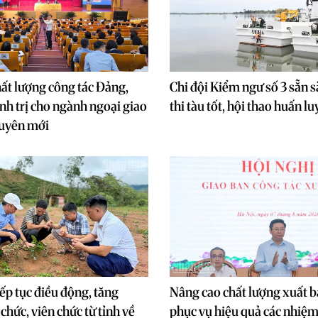
ất lượng công tác Đảng,
Chi đội Kiểm ngư số 3 sẵn 
ính trị cho ngành ngoại giao
thi tàu tốt, hội thao huấn l
guyên mới
iếp tục điều động, tăng
Nâng cao chất lượng xuất 
chức, viên chức từ tỉnh về
phục vụ hiệu quả các nhiệm 