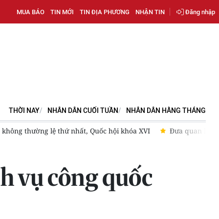
MUA BÁO
TIN MỚI
TIN ĐỊA PHƯƠNG
NHẬN TIN
Đăng nhập
THỜI NAY
NHÂN DÂN CUỐI TUẦN
NHÂN DÂN HẰNG THÁNG
hiều sâu, thực chất và hiệu quả
Phát triển hệ sinh thái FDI c
ch vụ công quốc