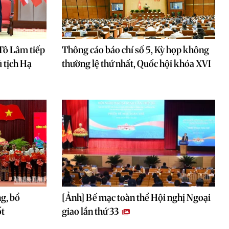
 Tô Lâm tiếp
Thông cáo báo chí số 5, Kỳ họp không
 tịch Hạ
thường lệ thứ nhất, Quốc hội khóa XVI
g, bổ
[Ảnh] Bế mạc toàn thể Hội nghị Ngoại
ốt
giao lần thứ 33