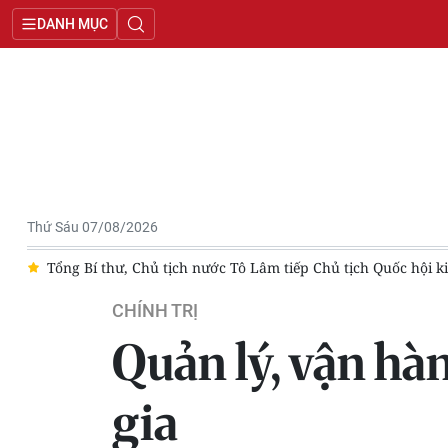
DANH MỤC
Thứ Sáu 07/08/2026
i Lan
Thông cáo báo chí số 5, Kỳ họp không thường lệ thứ nhấ
CHÍNH TRỊ
Quản lý, vận hà
gia