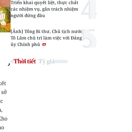
Triển khai quyết liệt, thực chất
các nhiệm vụ, gắn trách nhiệm
người đứng đầu
[Ảnh] Tổng Bí thư, Chủ tịch nước
Tô Lâm chủ trì làm việc với Đảng
ủy Chính phủ
Thời tiết
Tỷ giá
ết
 sở
ục
,
Kho
ào