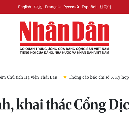
English
中文
Français
Русский
Español
한국어
t, Quốc hội khóa XVI
Đưa quan hệ Việt Nam-Australia đi vào c
nh, khai thác Cổng Dị