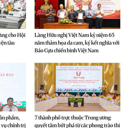
sàng cho Hội
Làng Hữu nghị Việt Nam kỷ niệm 65
uyện tàu
năm thảm họa da cam, ký kết nghĩa với
Báo Cựu chiến binh Việt Nam
bản phẩm,
7 thành phố trực thuộc Trung ương
vụ chính trị
quyết tâm bứt phá từ các phong trào thi