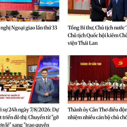
nghị Ngoại giao lần thứ 33
Tổng Bí thư, Chủ tịch nước
Chủ tịch Quốc hội kiêm Chủ
viện Thái Lan
i sự 24h ngày 7/8/2026: Dự
Thành ủy Cần Thơ điều độn
 triển đô thị: Chuyển từ "gỡ
nhiệm nhiều cán bộ chủ ch
n lẻ" sang "trao quyền