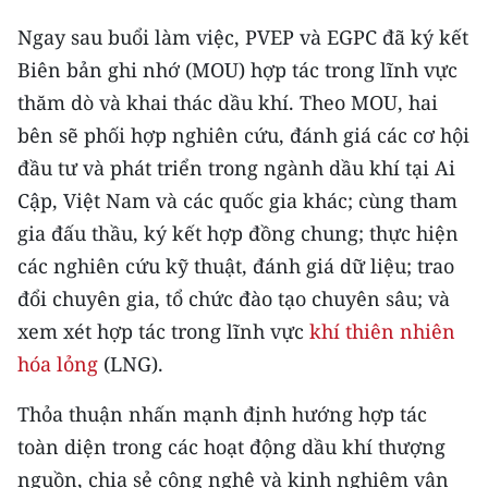
Media Pháp luật
Ngay sau buổi làm việc, PVEP và EGPC đã ký kết
Media Du lịch
Biên bản ghi nhớ (MOU) hợp tác trong lĩnh vực
thăm dò và khai thác dầu khí. Theo MOU, hai
Media Thế giới
bên sẽ phối hợp nghiên cứu, đánh giá các cơ hội
Media Thể thao
đầu tư và phát triển trong ngành dầu khí tại Ai
Cập, Việt Nam và các quốc gia khác; cùng tham
Media Giáo dục
gia đấu thầu, ký kết hợp đồng chung; thực hiện
Media Y tế
các nghiên cứu kỹ thuật, đánh giá dữ liệu; trao
Media Khoa học - Công nghệ
đổi chuyên gia, tổ chức đào tạo chuyên sâu; và
xem xét hợp tác trong lĩnh vực
khí thiên nhiên
Media Môi trường
hóa lỏng
(LNG).
Ảnh
Thỏa thuận nhấn mạnh định hướng hợp tác
Infographic
toàn diện trong các hoạt động dầu khí thượng
nguồn, chia sẻ công nghệ và kinh nghiệm vận