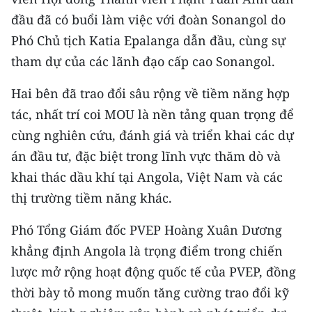
đầu đã có buổi làm việc với đoàn Sonangol do
CHUYÊN ĐỀ
Phó Chủ tịch Katia Epalanga dẫn đầu, cùng sự
tham dự của các lãnh đạo cấp cao Sonangol.
CÁC CHUYÊN TRANG
Hai bên đã trao đổi sâu rộng về tiềm năng hợp
VỀ BÁO NHÂN DÂN
tác, nhất trí coi MOU là nền tảng quan trọng để
cùng nghiên cứu, đánh giá và triển khai các dự
THỜI NAY
án đầu tư, đặc biệt trong lĩnh vực thăm dò và
NHÂN DÂN CUỐI TUẦN
khai thác dầu khí tại Angola, Việt Nam và các
thị trường tiềm năng khác.
NHÂN DÂN HẰNG THÁNG
Phó Tổng Giám đốc PVEP Hoàng Xuân Dương
MUA BÁO
khẳng định Angola là trọng điểm trong chiến
lược mở rộng hoạt động quốc tế của PVEP, đồng
ĐỌC BÁO IN
thời bày tỏ mong muốn tăng cường trao đổi kỹ