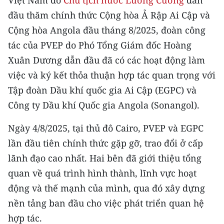
Việt Nam do
Chủ tịch nước Lương Cường
dẫn
CHƯƠNG TRÌNH OCOP - MỖI XÃ
đầu thăm chính thức Cộng hòa Ả Rập Ai Cập và
MỘT SẢN PHẨM
Cộng hòa Angola đầu tháng 8/2025, đoàn công
tác của PVEP do Phó Tổng Giám đốc Hoàng
RADIO
Xuân Dương dẫn đầu đã có các hoạt động làm
MEDIA CENTER
việc và ký kết thỏa thuận hợp tác quan trọng với
Tập đoàn Dầu khí quốc gia Ai Cập (EGPC) và
E-Magazine
Công ty Dầu khí Quốc gia Angola (Sonangol).
Video
Ngày 4/8/2025, tại thủ đô Cairo, PVEP và EGPC
Media Chính trị
lần đầu tiên chính thức gặp gỡ, trao đổi ở cấp
lãnh đạo cao nhất. Hai bên đã giới thiệu tổng
Media Kinh tế
quan về quá trình hình thành, lĩnh vực hoạt
Media Văn hóa
động và thế mạnh của mình, qua đó xây dựng
nền tảng ban đầu cho việc phát triển quan hệ
Media Xã hội
hợp tác.