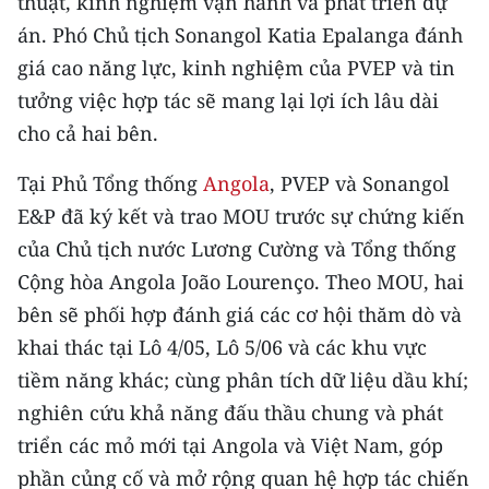
thuật, kinh nghiệm vận hành và phát triển dự
ENGLISH
án. Phó Chủ tịch Sonangol Katia Epalanga đánh
giá cao năng lực, kinh nghiệm của PVEP và tin
中文
tưởng việc hợp tác sẽ mang lại lợi ích lâu dài
FRANÇAIS
cho cả hai bên.
РУССКИЙ
Tại Phủ Tổng thống
Angola
, PVEP và Sonangol
E&P đã ký kết và trao MOU trước sự chứng kiến
ESPAÑOL
của Chủ tịch nước Lương Cường và Tổng thống
한국어
Cộng hòa Angola João Lourenço. Theo MOU, hai
bên sẽ phối hợp đánh giá các cơ hội thăm dò và
khai thác tại Lô 4/05, Lô 5/06 và các khu vực
tiềm năng khác; cùng phân tích dữ liệu dầu khí;
nghiên cứu khả năng đấu thầu chung và phát
triển các mỏ mới tại Angola và Việt Nam, góp
phần củng cố và mở rộng quan hệ hợp tác chiến