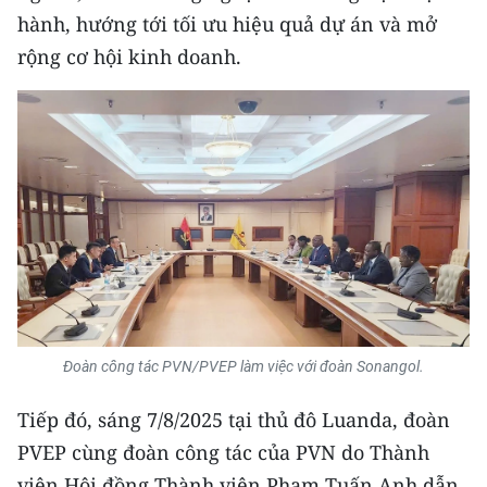
TIN MỚI
hành, hướng tới tối ưu hiệu quả dự án và mở
rộng cơ hội kinh doanh.
TIN ĐỊA PHƯƠNG
Trung du và miền núi phía Bắc
Đồng bằng sông Hồng
Bắc Trung Bộ
Duyên hải Nam Trung Bộ và Tây
Nguyên
Đông Nam Bộ
Đoàn công tác PVN/PVEP làm việc với đoàn Sonangol.
Đồng bằng sông Cửu Long
Tiếp đó, sáng 7/8/2025 tại thủ đô Luanda, đoàn
Chuyên trang Hà Nội
PVEP cùng đoàn công tác của PVN do Thành
viên Hội đồng Thành viên Phạm Tuấn Anh dẫn
Chuyên trang TP. Hồ Chí Minh