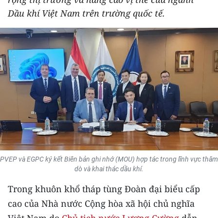
THỂ THAO
Dầu khí Việt Nam trên trường quốc tế.
GIÁO DỤC
Y TẾ
KHOA HỌC - CÔNG NGHỆ
MÔI TRƯỜNG
BẠN ĐỌC
KIỂM CHỨNG THÔNG TIN
PVEP và EGPC ký kết Biên bản ghi nhớ (MOU) hợp tác trong lĩnh vực thăm
dò và khai thác dầu khí.
TRI THỨC CHUYÊN SÂU
Trong khuôn khổ tháp tùng Đoàn đại biểu cấp
54 DÂN TỘC VIỆT NAM
cao của Nhà nước Cộng hòa xã hội chủ nghĩa