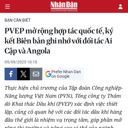
BẠN CẦN BIẾT
PVEP mở rộng hợp tác quốc tế, ký
CHÍNH TRỊ
kết Biên bản ghi nhớ với đối tác Ai
Cập và Angola
KINH TẾ
05/09/2025 10:10
VĂN HÓA
Prefer Nhan Dan
on Google
XÃ HỘI
Thực hiện chủ trương của Tập đoàn Công nghiệp-
PHÁP LUẬT
Năng lượng Việt Nam (PVN), Tổng công ty Thăm
dò Khai thác Dầu khí (PVEP) xác định việc thiết
DU LỊCH
lập, củng cố quan hệ với các đối tác dầu khí hàng
đầu thế giới là nhiệm vụ trọng tâm, góp phần mở
THẾ GIỚI
rộng thị trường và nâng cao vị thế của ngành