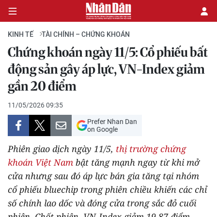
KINH TẾ
TÀI CHÍNH – CHỨNG KHOÁN
Chứng khoán ngày 11/5: Cổ phiếu bất
CHÍNH TRỊ
động sản gây áp lực, VN-Index giảm
gần 20 điểm
KINH TẾ
11/05/2026 09:35
VĂN HÓA
Prefer Nhan Dan
on Google
XÃ HỘI
Phiên giao dịch ngày 11/5,
thị trường chứng
PHÁP LUẬT
khoán Việt Nam
bật tăng mạnh ngay từ khi mở
cửa nhưng sau đó áp lực bán gia tăng tại nhóm
DU LỊCH
cổ phiếu bluechip trong phiên chiều khiến các chỉ
số chính lao dốc và đóng cửa trong sắc đỏ cuối
THẾ GIỚI
phiên. Chốt phiên, VN-Index giảm 19,87 điểm