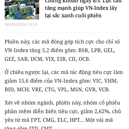
Chứng khoán ngày 8/5: Lực cầu
Media Pháp luật
tăng mạnh giúp VN-Index lấy
Media Du lịch
lại sắc xanh cuối phiên
08/05/2026 10:10
Media Thế giới
Media Thể thao
Phiên này, các mã đóng góp tích cực cho chỉ số
VN-Index tăng 5,2 điểm gồm: BSR, LPB, GEL,
Media Giáo dục
GEE, SAB, DCM, VIX, EIB, CII, OCB.
Media Y tế
Ở chiều ngược lại, các mã tác động tiêu cực làm
Media Khoa học - Công nghệ
giảm 15,6 điểm của VN-Index gồm: VIC, VHM,
BID, MCH, VRE, CTG, VPL, MSN, GVR, VCB.
Media Môi trường
Xét về nhóm ngành, phiên này, nhóm cổ phiếu
Ảnh
phần mềm diễn biến tiêu cực, giảm 2,62%, chủ
Infographic
yếu từ mã FPT, CMG, ELC, HPT… Một vài mã
tăng gồm ITD, CMT…