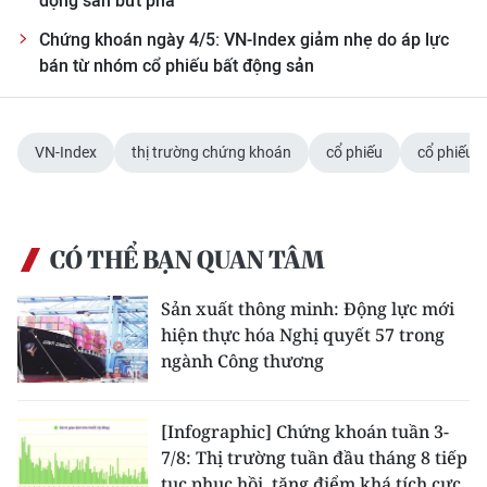
động sản bứt phá
Chứng khoán ngày 4/5: VN-Index giảm nhẹ do áp lực
bán từ nhóm cổ phiếu bất động sản
VN-Index
thị trường chứng khoán
cổ phiếu
cổ phiếu 
CÓ THỂ BẠN QUAN TÂM
Sản xuất thông minh: Động lực mới
hiện thực hóa Nghị quyết 57 trong
ngành Công thương
[Infographic] Chứng khoán tuần 3-
7/8: Thị trường tuần đầu tháng 8 tiếp
tục phục hồi, tăng điểm khá tích cực