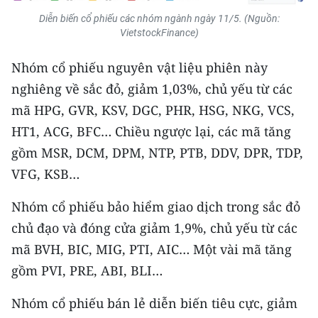
ENGLISH
Diễn biến cổ phiếu các nhóm ngành ngày 11/5. (Nguồn:
VietstockFinance)
中文
Nhóm cổ phiếu nguyên vật liệu phiên này
FRANÇAIS
nghiêng về sắc đỏ, giảm 1,03%, chủ yếu từ các
mã HPG, GVR, KSV, DGC, PHR, HSG, NKG, VCS,
РУССКИЙ
HT1, ACG, BFC… Chiều ngược lại, các mã tăng
ESPAÑOL
gồm MSR, DCM, DPM, NTP, PTB, DDV, DPR, TDP,
VFG, KSB…
한국어
Nhóm cổ phiếu bảo hiểm giao dịch trong sắc đỏ
chủ đạo và đóng cửa giảm 1,9%, chủ yếu từ các
mã BVH, BIC, MIG, PTI, AIC… Một vài mã tăng
gồm PVI, PRE, ABI, BLI…
Nhóm cổ phiếu bán lẻ diễn biến tiêu cực, giảm