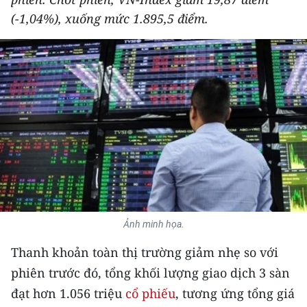
THỂ THAO
(-1,04%), xuống mức 1.895,5 điểm.
GIÁO DỤC
Y TẾ
KHOA HỌC - CÔNG NGHỆ
MÔI TRƯỜNG
BẠN ĐỌC
KIỂM CHỨNG THÔNG TIN
Ảnh minh họa.
TRI THỨC CHUYÊN SÂU
Thanh khoản toàn thị trường giảm nhẹ so với
phiên trước đó, tổng khối lượng giao dịch 3 sàn
54 DÂN TỘC VIỆT NAM
đạt hơn 1.056 triệu
cổ phiếu
, tương ứng tổng giá