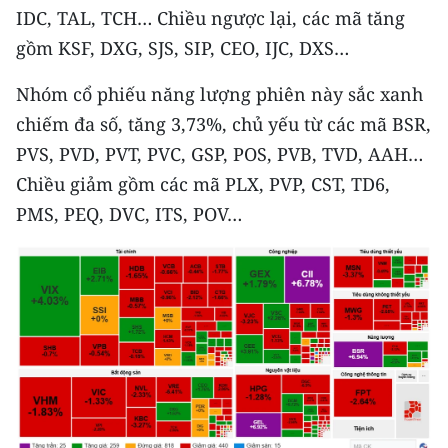
IDC, TAL, TCH… Chiều ngược lại, các mã tăng
CHUYÊN ĐỀ
gồm KSF, DXG, SJS, SIP, CEO, IJC, DXS…
CÁC CHUYÊN TRANG
Nhóm cổ phiếu năng lượng phiên này sắc xanh
chiếm đa số, tăng 3,73%, chủ yếu từ các mã BSR,
PVS, PVD, PVT, PVC, GSP, POS, PVB, TVD, AAH…
VỀ BÁO NHÂN DÂN
Chiều giảm gồm các mã PLX, PVP, CST, TD6,
THỜI NAY
PMS, PEQ, DVC, ITS, POV…
NHÂN DÂN CUỐI TUẦN
NHÂN DÂN HẰNG THÁNG
MUA BÁO
ĐỌC BÁO IN