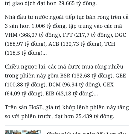
CHƯƠNG TRÌNH OCOP - MỖI XÃ
trị giao dịch đạt hơn 29.665 tỷ đồng.
MỘT SẢN PHẨM
Nhà đầu tư nước ngoài tiếp tục bán ròng trên cả
3 sàn hơn 1.006 tỷ đồng, tập trung vào các mã
RADIO
VHM (368,07 tỷ đồng), FPT (217,7 tỷ đồng), DGC
(188,97 tỷ đồng), ACB (130,73 tỷ đồng), TCH
MEDIA CENTER
(118,5 tỷ đồng)...
E-Magazine
Chiều ngược lại, các mã được mua ròng nhiều
Video
trong phiên này gồm BSR (132,68 tỷ đồng), GEE
Media Chính trị
(100,88 tỷ đồng), DCM (96,94 tỷ đồng), GEX
(64,09 tỷ đồng), EIB (43,18 tỷ đồng)...
Media Kinh tế
Trên sàn HoSE, giá trị khớp lệnh phiên này tăng
Media Văn hóa
so với phiên trước, đạt hơn 25.439 tỷ đồng.
Media Xã hội