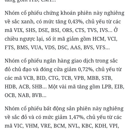
TIN MỚI
Nhóm cổ phiếu chứng khoán phiên này nghiêng
TIN ĐỊA PHƯƠNG
về sắc xanh, có mức tăng 0,43%, chủ yếu từ các
mã VIX, SHS, DSE, BSI, ORS, CTS, TVS, IVS… Ở
Trung du và miền núi phía Bắc
chiều ngược lại, số ít mã giảm gồm HCM, VCI,
Đồng bằng sông Hồng
FTS, BMS, VUA, VDS, DSC, AAS, BVS, VFS…
Bắc Trung Bộ
Nhóm cổ phiếu ngân hàng giao dịch trong sắc
đỏ chủ đạo và đóng cửa giảm 0,72%, chủ yếu từ
Duyên hải Nam Trung Bộ và Tây
các mã VCB, BID, CTG, TCB, VPB, MBB, STB,
Nguyên
HDB, ACB, SHB… Một vài mã tăng gồm LPB, EIB,
Đông Nam Bộ
OCB, NAB, BVB…
Đồng bằng sông Cửu Long
Nhóm cổ phiếu bất động sản phiên này nghiêng
Chuyên trang Hà Nội
về sắc đỏ và có mức giảm 1,47%, chủ yếu từ các
mã VIC, VHM, VRE, BCM, NVL, KBC, KDH, VPI,
Chuyên trang TP. Hồ Chí Minh