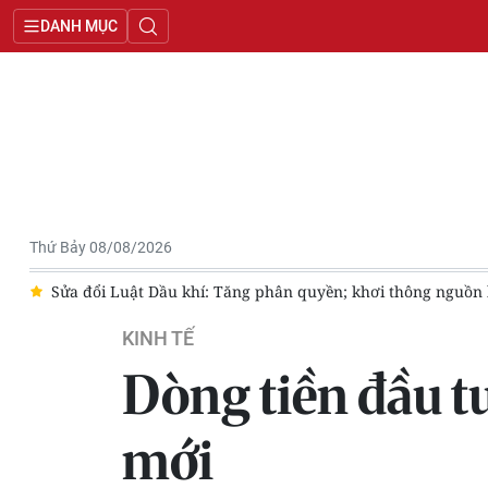
DANH MỤC
Thứ Bảy 08/08/2026
n quyền; khơi thông nguồn lực dầu khí
Gỡ “nút thắt” quản lý 
KINH TẾ
Dòng tiền đầu t
mới