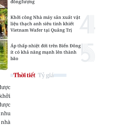
đồng/lượng
Khởi công Nhà máy sản xuất vật
liệu thạch anh siêu tinh khiết
Vietnam Wafer tại Quảng Trị
Áp thấp nhiệt đới trên Biển Đông
ít có khả năng mạnh lên thành
bão
Thời tiết
Tỷ giá
được
khởi
được
 nhu
, nhà