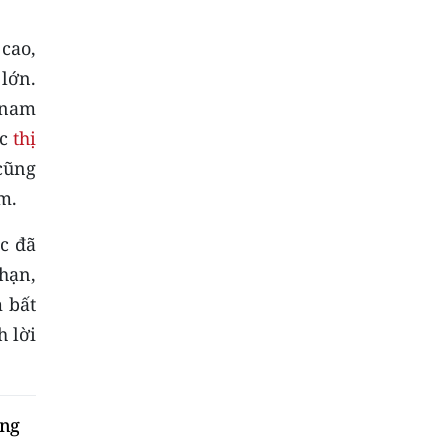
cao,
lớn.
 nam
ác
thị
 cũng
m.
c đã
 hạn,
 bất
h lời
ộng