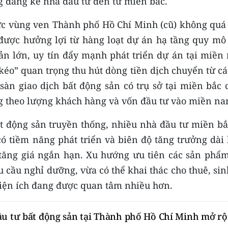
g đáng kể nhà đầu tư đến từ miền bắc.
vực vùng ven Thành phố Hồ Chí Minh (cũ) không quá 
 được hưởng lợi từ hàng loạt dự án hạ tầng quy mô 
sản lớn, uy tín đẩy mạnh phát triển dự án tại miền
 kéo” quan trọng thu hút dòng tiền dịch chuyển từ c
 sàn giao dịch bất động sản có trụ sở tại miền bắc
g theo lượng khách hàng và vốn đầu tư vào miền na
t động sản truyền thống, nhiều nhà đầu tư miền bắ
có tiềm năng phát triển và biên độ tăng trưởng dài
g tăng giá ngắn hạn. Xu hướng ưu tiên các sản phẩm
cầu nghỉ dưỡng, vừa có thể khai thác cho thuê, sin
tiện ích đang được quan tâm nhiều hơn.
ầu tư bất động sản tại Thành phố Hồ Chí Minh mở r