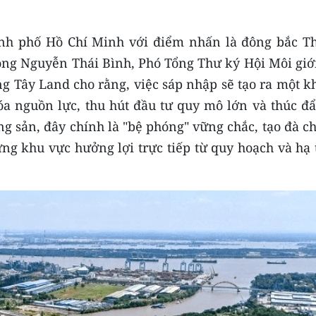
ành phố Hồ Chí Minh với điểm nhấn là đông bắc T
ông Nguyễn Thái Bình, Phó Tổng Thư ký Hội Môi giới
g Tây Land cho rằng, việc sáp nhập sẽ tạo ra một k
hóa nguồn lực, thu hút đầu tư quy mô lớn và thúc đ
g sản, đây chính là "bệ phóng" vững chắc, tạo đà c
ững khu vực hưởng lợi trực tiếp từ quy hoạch và hạ