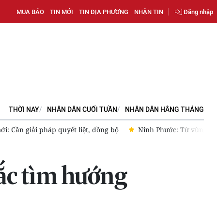
MUA BÁO
TIN MỚI
TIN ĐỊA PHƯƠNG
NHẬN TIN
Đăng nhập
THỜI NAY
NHÂN DÂN CUỐI TUẦN
NHÂN DÂN HẰNG THÁNG
Ninh Phước: Từ vùng quê nông nghiệp hướng đến đô thị tương 
bắc tìm hướng