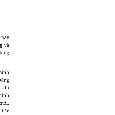
 này
g và
tầng
hình
 Đáng
g khi
 minh
mới,
 bắc