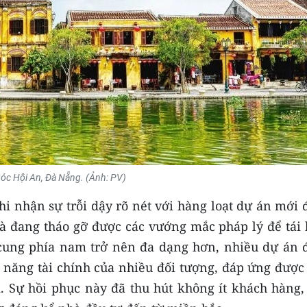
óc Hội An, Đà Nẵng. (Ảnh: PV)
i nhận sự trỗi dậy rõ nét với hàng loạt dự án mới 
và đang tháo gỡ được các vướng mắc pháp lý để tái 
 cung phía nam trở nên đa dạng hơn, nhiều dự án 
 năng tài chính của nhiều đối tượng, đáp ứng được
ài. Sự hồi phục này đã thu hút không ít khách hàng