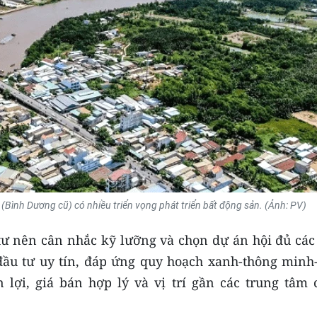
Bình Dương cũ) có nhiều triển vọng phát triển bất động sản. (Ảnh: PV)
ư nên cân nhắc kỹ lưỡng và chọn dự án hội đủ các 
ầu tư uy tín, đáp ứng quy hoạch xanh-thông minh-
n lợi, giá bán hợp lý và vị trí gần các trung tâm 