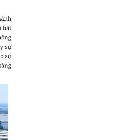
hành
 bất
hông
ẩy sự
ho sự
 tầng