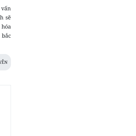
 vấn
h sẽ
 hóa
 bắc
YỄN