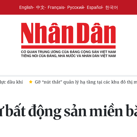
English
中文
Français
Русский
Español
한국어
hạ tầng tại các khu đô thị mới: Cần giải pháp quyết liệt, đồng bộ
ư bất động sản miền 