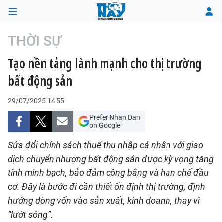
THỜI SỰ
Tạo nền tảng lành mạnh cho thị trường
TRANG CHỦ
bất động sản
THỜI SỰ
29/07/2025 14:55
CHÍNH TRỊ
Prefer Nhan Dan
on Google
XÃ HỘI
Sửa đổi chính sách thuế thu nhập cá nhân với giao
dịch chuyển nhượng bất động sản được kỳ vọng tăng
KINH TẾ
tính minh bạch, bảo đảm công bằng và hạn chế đầu
cơ. Đây là bước đi cần thiết ổn định thị trường, định
ĐÔ THỊ
hướng dòng vốn vào sản xuất, kinh doanh, thay vì
VĂN HÓA - VĂN NGHỆ
“lướt sóng”.