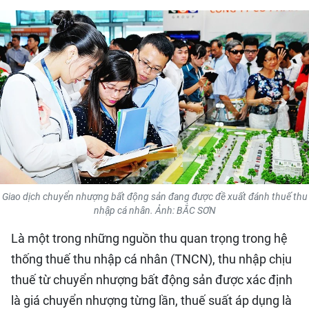
QUỐC TẾ
THỂ THAO
DU LỊCH
HỒ SƠ - TƯ LIỆU
NHÂN DÂN ĐIỆN TỬ
NHÂN DÂN HẰNG THÁNG
Giao dịch chuyển nhượng bất động sản đang được đề xuất đánh thuế thu
nhập cá nhân. Ảnh: BẮC SƠN
NHÂN DÂN CUỐI TUẦN
Là một trong những nguồn thu quan trọng trong hệ
thống thuế thu nhập cá nhân (TNCN), thu nhập chịu
thuế từ chuyển nhượng bất động sản được xác định
là giá chuyển nhượng từng lần, thuế suất áp dụng là