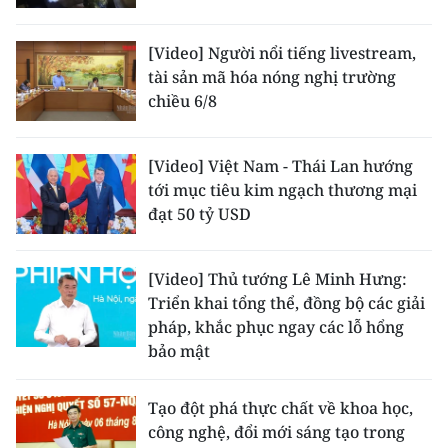
ENGLISH
[Video] Người nổi tiếng livestream,
中文
tài sản mã hóa nóng nghị trường
chiều 6/8
FRANÇAIS
РУССКИЙ
[Video] Việt Nam - Thái Lan hướng
tới mục tiêu kim ngạch thương mại
ESPAÑOL
đạt 50 tỷ USD
한국어
[Video] Thủ tướng Lê Minh Hưng:
Triển khai tổng thể, đồng bộ các giải
pháp, khắc phục ngay các lỗ hổng
bảo mật
Tạo đột phá thực chất về khoa học,
công nghệ, đổi mới sáng tạo trong