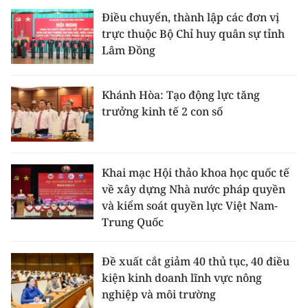
Media Pháp luật
Điều chuyển, thành lập các đơn vị
trực thuộc Bộ Chỉ huy quân sự tỉnh
Media Du lịch
Lâm Đồng
Media Thế giới
Khánh Hòa: Tạo động lực tăng
Media Thể thao
trưởng kinh tế 2 con số
Media Giáo dục
Media Y tế
Khai mạc Hội thảo khoa học quốc tế
Media Khoa học - Công nghệ
về xây dựng Nhà nước pháp quyền
và kiểm soát quyền lực Việt Nam-
Media Môi trường
Trung Quốc
Ảnh
Đề xuất cắt giảm 40 thủ tục, 40 điều
Infographic
kiện kinh doanh lĩnh vực nông
nghiệp và môi trường