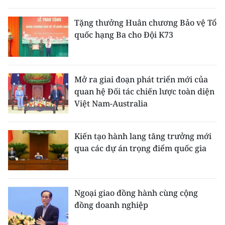
TIN MỚI
Tặng thưởng Huân chương Bảo vệ Tổ
TIN ĐỊA PHƯƠNG
quốc hạng Ba cho Đội K73
Trung du và miền núi phía Bắc
Đồng bằng sông Hồng
Mở ra giai đoạn phát triển mới của
quan hệ Đối tác chiến lược toàn diện
Bắc Trung Bộ
Việt Nam-Australia
Duyên hải Nam Trung Bộ và Tây
Nguyên
Kiến tạo hành lang tăng trưởng mới
qua các dự án trọng điểm quốc gia
Đông Nam Bộ
Đồng bằng sông Cửu Long
Ngoại giao đồng hành cùng cộng
Chuyên trang Hà Nội
đồng doanh nghiệp
Chuyên trang TP. Hồ Chí Minh