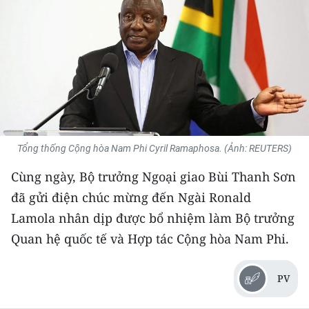
THỂ THAO
GIÁO DỤC
Y TẾ
KHOA HỌC - CÔNG NGHỆ
MÔI TRƯỜNG
Tổng thống Cộng hòa Nam Phi Cyril Ramaphosa. (Ảnh: REUTERS)
Cùng ngày, Bộ trưởng Ngoại giao Bùi Thanh Sơn
BẠN ĐỌC
đã gửi điện chúc mừng đến Ngài Ronald
KIỂM CHỨNG THÔNG TIN
Lamola nhân dịp được bổ nhiệm làm Bộ trưởng
Quan hệ quốc tế và Hợp tác Cộng hòa Nam Phi.
TRI THỨC CHUYÊN SÂU
PV
54 DÂN TỘC VIỆT NAM