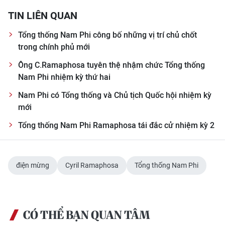
CHƯƠNG TRÌNH OCOP - MỖI XÃ
TIN LIÊN QUAN
MỘT SẢN PHẨM
Tổng thống Nam Phi công bố những vị trí chủ chốt
trong chính phủ mới
RADIO
Ông C.Ramaphosa tuyên thệ nhậm chức Tổng thống
MEDIA CENTER
Nam Phi nhiệm kỳ thứ hai
Nam Phi có Tổng thống và Chủ tịch Quốc hội nhiệm kỳ
E-Magazine
mới
Video
Tổng thống Nam Phi Ramaphosa tái đắc cử nhiệm kỳ 2
Media Chính trị
Media Kinh tế
điện mừng
Cyril Ramaphosa
Tổng thống Nam Phi
Media Văn hóa
Media Xã hội
CÓ THỂ BẠN QUAN TÂM