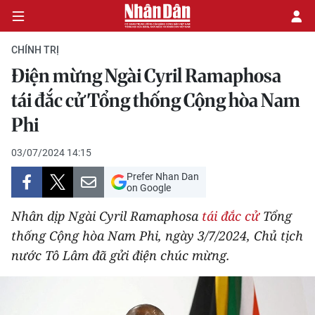
CHÍNH TRỊ
Điện mừng Ngài Cyril Ramaphosa
CHÍNH TRỊ
tái đắc cử Tổng thống Cộng hòa Nam
Phi
KINH TẾ
03/07/2024 14:15
VĂN HÓA
Prefer Nhan Dan
on Google
XÃ HỘI
Nhân dịp Ngài Cyril Ramaphosa
tái đắc cử
Tổng
PHÁP LUẬT
thống Cộng hòa Nam Phi, ngày 3/7/2024, Chủ tịch
nước Tô Lâm đã gửi điện chúc mừng.
DU LỊCH
THẾ GIỚI