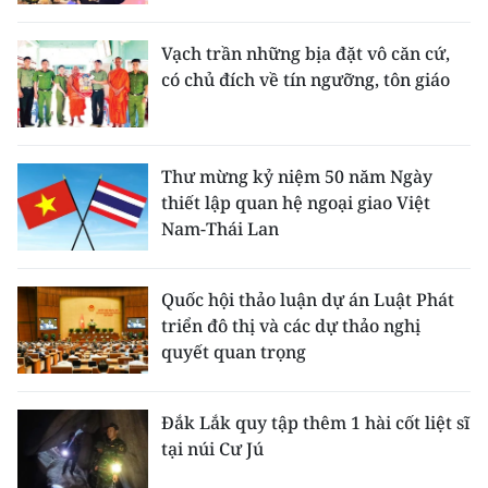
CHUYÊN ĐỀ
Vạch trần những bịa đặt vô căn cứ,
có chủ đích về tín ngưỡng, tôn giáo
CÁC CHUYÊN TRANG
VỀ BÁO NHÂN DÂN
Thư mừng kỷ niệm 50 năm Ngày
thiết lập quan hệ ngoại giao Việt
THỜI NAY
Nam-Thái Lan
NHÂN DÂN CUỐI TUẦN
Quốc hội thảo luận dự án Luật Phát
triển đô thị và các dự thảo nghị
NHÂN DÂN HẰNG THÁNG
quyết quan trọng
MUA BÁO
Đắk Lắk quy tập thêm 1 hài cốt liệt sĩ
ĐỌC BÁO IN
tại núi Cư Jú