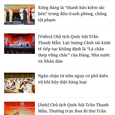
TIN MỚI
Xứng đáng là “thanh bảo kiếm sắc
bén” trong đấu tranh phòng, chống
TIN ĐỊA PHƯƠNG
tội phạm
Trung du và miền núi phía Bắc
[Video] Chủ tịch Quốc hội Trần
Đồng bằng sông Hồng
Thanh Mẫn: Lực lượng Cảnh sát kinh
tế tiếp tục khẳng định là “Lá chắn
Bắc Trung Bộ
thép vững chắc” của Đảng, Nhà nước
và Nhân dân
Duyên hải Nam Trung Bộ và Tây
Nguyên
Ngăn chặn từ sớm nguy cơ phổ biến
Đông Nam Bộ
vũ khí hủy diệt hàng loạt
Đồng bằng sông Cửu Long
Chuyên trang Hà Nội
[Ảnh] Chủ tịch Quốc hội Trần Thanh
Mẫn, Thường trực Ban Bí thư Trần
Chuyên trang TP. Hồ Chí Minh