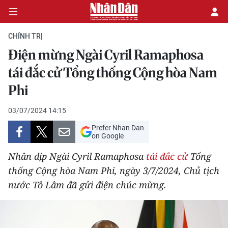
CHÍNH TRỊ
Điện mừng Ngài Cyril Ramaphosa
CHÍNH TRỊ
tái đắc cử Tổng thống Cộng hòa Nam
Phi
KINH TẾ
03/07/2024 14:15
VĂN HÓA
Prefer Nhan Dan
on Google
XÃ HỘI
Nhân dịp Ngài Cyril Ramaphosa
tái đắc cử
Tổng
PHÁP LUẬT
thống Cộng hòa Nam Phi, ngày 3/7/2024, Chủ tịch
nước Tô Lâm đã gửi điện chúc mừng.
DU LỊCH
THẾ GIỚI