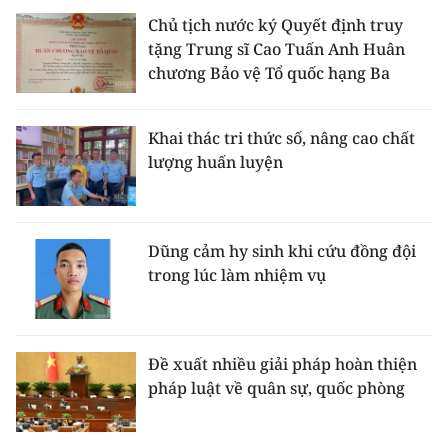
Media Pháp luật
Chủ tịch nước ký Quyết định truy
tặng Trung sĩ Cao Tuấn Anh Huân
Media Du lịch
chương Bảo vệ Tổ quốc hạng Ba
Media Thế giới
Khai thác tri thức số, nâng cao chất
Media Thể thao
lượng huấn luyện
Media Giáo dục
Media Y tế
Dũng cảm hy sinh khi cứu đồng đội
Media Khoa học - Công nghệ
trong lúc làm nhiệm vụ
Media Môi trường
Ảnh
Đề xuất nhiều giải pháp hoàn thiện
pháp luật về quân sự, quốc phòng
Infographic