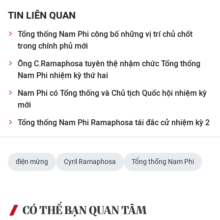
CHƯƠNG TRÌNH OCOP - MỖI XÃ
TIN LIÊN QUAN
MỘT SẢN PHẨM
Tổng thống Nam Phi công bố những vị trí chủ chốt
trong chính phủ mới
RADIO
Ông C.Ramaphosa tuyên thệ nhậm chức Tổng thống
MEDIA CENTER
Nam Phi nhiệm kỳ thứ hai
Nam Phi có Tổng thống và Chủ tịch Quốc hội nhiệm kỳ
E-Magazine
mới
Video
Tổng thống Nam Phi Ramaphosa tái đắc cử nhiệm kỳ 2
Media Chính trị
Media Kinh tế
điện mừng
Cyril Ramaphosa
Tổng thống Nam Phi
Media Văn hóa
Media Xã hội
CÓ THỂ BẠN QUAN TÂM