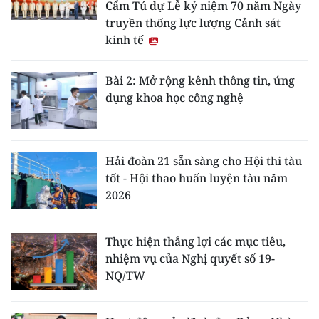
Cẩm Tú dự Lễ kỷ niệm 70 năm Ngày
truyền thống lực lượng Cảnh sát
CHUYÊN ĐỀ
kinh tế
CÁC CHUYÊN TRANG
Bài 2: Mở rộng kênh thông tin, ứng
dụng khoa học công nghệ
VỀ BÁO NHÂN DÂN
THỜI NAY
Hải đoàn 21 sẵn sàng cho Hội thi tàu
tốt - Hội thao huấn luyện tàu năm
NHÂN DÂN CUỐI TUẦN
2026
NHÂN DÂN HẰNG THÁNG
Thực hiện thắng lợi các mục tiêu,
MUA BÁO
nhiệm vụ của Nghị quyết số 19-
NQ/TW
ĐỌC BÁO IN