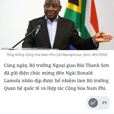
THỂ THAO
GIÁO DỤC
Y TẾ
KHOA HỌC - CÔNG NGHỆ
MÔI TRƯỜNG
Tổng thống Cộng hòa Nam Phi Cyril Ramaphosa. (Ảnh: REUTERS)
Cùng ngày, Bộ trưởng Ngoại giao Bùi Thanh Sơn
BẠN ĐỌC
đã gửi điện chúc mừng đến Ngài Ronald
KIỂM CHỨNG THÔNG TIN
Lamola nhân dịp được bổ nhiệm làm Bộ trưởng
Quan hệ quốc tế và Hợp tác Cộng hòa Nam Phi.
TRI THỨC CHUYÊN SÂU
PV
54 DÂN TỘC VIỆT NAM