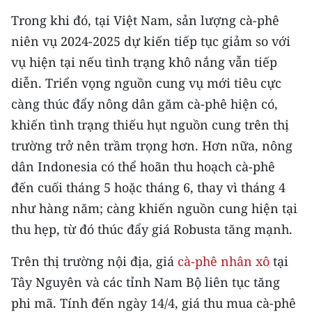
Trong khi đó, tại Việt Nam, sản lượng cà-phê
CHUYÊN ĐỀ
niên vụ 2024-2025 dự kiến tiếp tục giảm so với
vụ hiện tại nếu tình trạng khô nắng vẫn tiếp
CÁC CHUYÊN TRANG
diễn. Triển vọng nguồn cung vụ mới tiêu cực
càng thúc đẩy nông dân găm cà-phê hiện có,
VỀ BÁO NHÂN DÂN
khiến tình trạng thiếu hụt nguồn cung trên thị
THỜI NAY
trường trở nên trầm trọng hơn. Hơn nữa, nông
dân Indonesia có thể hoãn thu hoạch cà-phê
NHÂN DÂN CUỐI TUẦN
đến cuối tháng 5 hoặc tháng 6, thay vì tháng 4
như hàng năm; càng khiến nguồn cung hiện tại
NHÂN DÂN HẰNG THÁNG
thu hẹp, từ đó thúc đẩy giá Robusta tăng mạnh.
MUA BÁO
Trên thị trường nội địa, giá
cà-phê nhân xô
tại
ĐỌC BÁO IN
Tây Nguyên và các tỉnh Nam Bộ liên tục tăng
phi mã. Tính đến ngày 14/4, giá thu mua cà-phê