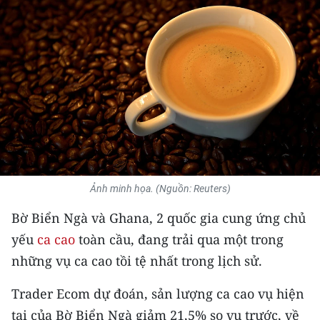
THỂ THAO
GIÁO DỤC
Y TẾ
KHOA HỌC - CÔNG NGHỆ
MÔI TRƯỜNG
BẠN ĐỌC
Ảnh minh họa. (Nguồn: Reuters)
Bờ Biển Ngà và Ghana, 2 quốc gia cung ứng chủ
KIỂM CHỨNG THÔNG TIN
yếu
ca cao
toàn cầu, đang trải qua một trong
TRI THỨC CHUYÊN SÂU
những vụ ca cao tồi tệ nhất trong lịch sử.
54 DÂN TỘC VIỆT NAM
Trader Ecom dự đoán, sản lượng ca cao vụ hiện
tại của Bờ Biển Ngà giảm 21,5% so vụ trước, về