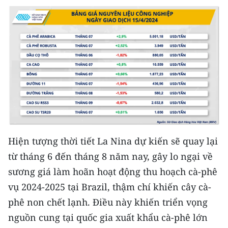
Media Pháp luật
Media Du lịch
Media Thế giới
Media Thể thao
Media Giáo dục
Media Y tế
Media Khoa học - Công nghệ
Hiện tượng thời tiết La Nina dự kiến sẽ quay lại
từ tháng 6 đến tháng 8 năm nay, gây lo ngại về
Media Môi trường
sương giá làm hoãn hoạt động thu hoạch cà-phê
Ảnh
vụ 2024-2025 tại Brazil, thậm chí khiến cây cà-
phê non chết lạnh. Điều này khiến triển vọng
Infographic
nguồn cung tại quốc gia xuất khẩu cà-phê lớn