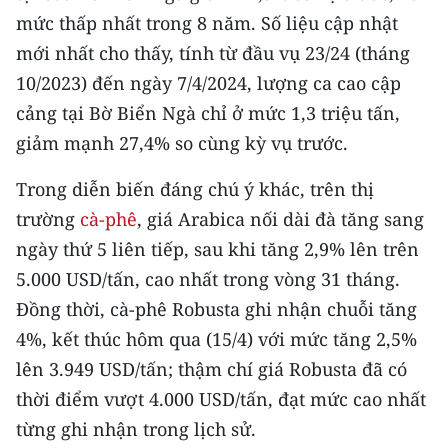
CHƯƠNG TRÌNH OCOP - MỖI XÃ
mức thấp nhất trong 8 năm. Số liệu cập nhật
MỘT SẢN PHẨM
mới nhất cho thấy, tính từ đầu vụ 23/24 (tháng
10/2023) đến ngày 7/4/2024, lượng ca cao cập
RADIO
cảng tại Bờ Biển Ngà chỉ ở mức 1,3 triệu tấn,
giảm mạnh 27,4% so cùng kỳ vụ trước.
MEDIA CENTER
Trong diễn biến đáng chú ý khác, trên thị
E-Magazine
trường
cà-phê
, giá Arabica nối dài đà tăng sang
Video
ngày thứ 5 liên tiếp, sau khi tăng 2,9% lên trên
5.000 USD/tấn, cao nhất trong vòng 31 tháng.
Media Chính trị
Đồng thời, cà-phê Robusta ghi nhận chuỗi tăng
Media Kinh tế
4%, kết thúc hôm qua (15/4) với mức tăng 2,5%
lên 3.949 USD/tấn; thậm chí giá Robusta đã có
Media Văn hóa
thời điểm vượt 4.000 USD/tấn, đạt mức cao nhất
Media Xã hội
từng ghi nhận trong lịch sử.