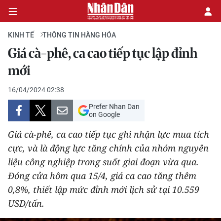
KINH TẾ
THÔNG TIN HÀNG HÓA
Giá cà-phê, ca cao tiếp tục lập đỉnh
CHÍNH TRỊ
mới
KINH TẾ
16/04/2024 02:38
Prefer Nhan Dan
VĂN HÓA
on Google
Giá cà-phê, ca cao tiếp tục ghi nhận lực mua tích
XÃ HỘI
cực, và là động lực tăng chính của nhóm nguyên
liệu công nghiệp trong suốt giai đoạn vừa qua.
PHÁP LUẬT
Đóng cửa hôm qua 15/4, giá ca cao tăng thêm
DU LỊCH
0,8%, thiết lập mức đỉnh mới lịch sử tại 10.559
USD/tấn.
THẾ GIỚI