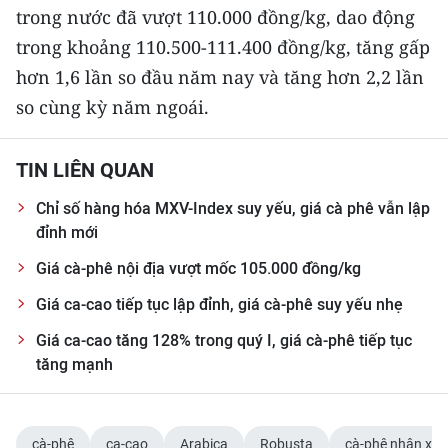
ENGLISH
trong nước đã vượt 110.000 đồng/kg, dao động
trong khoảng 110.500-111.400 đồng/kg, tăng gấp
中文
hơn 1,6 lần so đầu năm nay và tăng hơn 2,2 lần
so cùng kỳ năm ngoái.
FRANÇAIS
РУССКИЙ
TIN LIÊN QUAN
ESPAÑOL
Chỉ số hàng hóa MXV-Index suy yếu, giá cà phê vẫn lập
đỉnh mới
한국어
Giá cà-phê nội địa vượt mốc 105.000 đồng/kg
Giá ca-cao tiếp tục lập đỉnh, giá cà-phê suy yếu nhẹ
Giá ca-cao tăng 128% trong quý I, giá cà-phê tiếp tục
tăng mạnh
cà-phê
ca-cao
Arabica
Robusta
cà-phê nhân xô