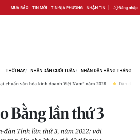
MUA BÁO
TIN MỚI
TIN ĐỊA PHƯƠNG
NHẬN TIN
Đăng nhập
THỜI NAY
NHÂN DÂN CUỐI TUẦN
NHÂN DÂN HẰNG THÁNG
n văn hóa kinh doanh Việt Nam” năm 2026
Dàn diễn viên “Hộ 
o Bằng lần thứ 3
n-đàn Tính lần thứ 3, năm 2022; với