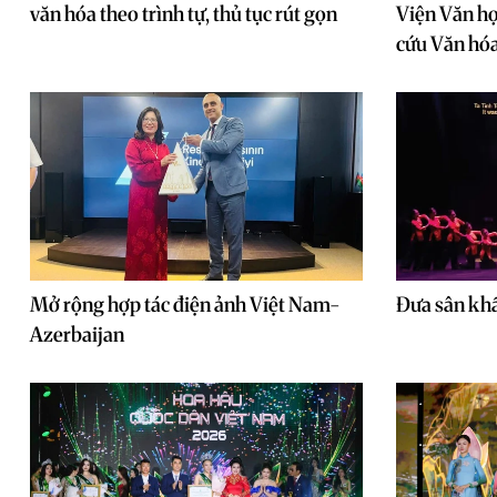
văn hóa theo trình tự, thủ tục rút gọn
Viện Văn họ
cứu Văn hó
Mở rộng hợp tác điện ảnh Việt Nam-
Đưa sân khấ
Azerbaijan