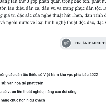
Bằng lần thứ 3 góp phần quan trọng bảo tồn, phát h
tồn làn điệu dân ca, dân vũ và trang phục dân tộc. 
g giá trị đặc sắc của nghệ thuật hát Then, đàn Tính 
và ngoài nước về loại hình nghệ thuật độc đáo, đặc 
TIN, ẢNH: MINH 
thống các dân tộc thiểu số Việt Nam khu vực phía bắc 2022
 sử, văn hóa để phát triển
u số vươn lên thoát nghèo, nâng cao đời sống
 hàng chục nghìn du khách