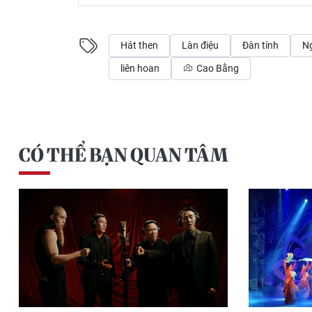
Hát then
Làn điệu
Đàn tính
Ng
liên hoan
Cao Bằng
CÓ THỂ BẠN QUAN TÂM