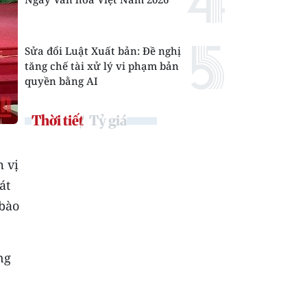
Sửa đổi Luật Xuất bản: Đề nghị
tăng chế tài xử lý vi phạm bản
quyền bằng AI
Thời tiết
Tỷ giá
m vị
át
 bào
ng