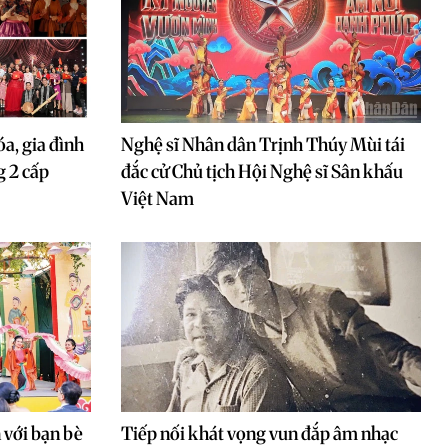
óa, gia đình
Nghệ sĩ Nhân dân Trịnh Thúy Mùi tái
g 2 cấp
đắc cử Chủ tịch Hội Nghệ sĩ Sân khấu
Việt Nam
 với bạn bè
Tiếp nối khát vọng vun đắp âm nhạc