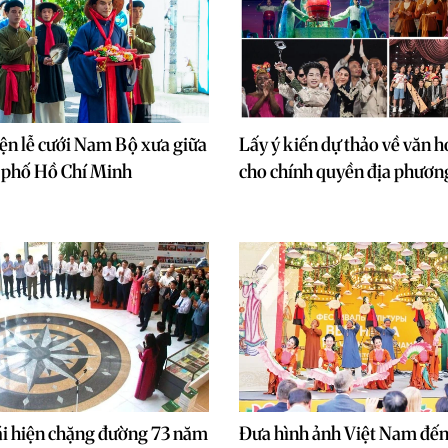
iện lễ cưới Nam Bộ xưa giữa
Lấy ý kiến dự thảo về văn h
 phố Hồ Chí Minh
cho chính quyền địa phươn
ái hiện chặng đường 73 năm
Đưa hình ảnh Việt Nam đến