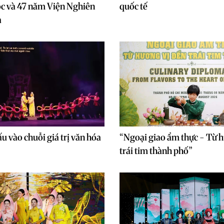
c và 47 năm Viện Nghiên
quốc tế
a
u vào chuỗi giá trị văn hóa
“Ngoại giao ẩm thực - Từ h
trái tim thành phố”