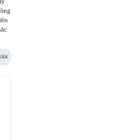
uy
Đồng
đến
sắc
TUẤN