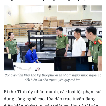
Media Pháp luật
Media Du lịch
Media Thế giới
Media Thể thao
Media Giáo dục
Media Y tế
Media Khoa học - Công nghệ
Media Môi trường
Công an tỉnh Phú Thọ kịp thời phá vụ án nhóm người nước ngoài có
dấu hiệu lừa đảo trực tuyến quy mô lớn.
Ảnh
Bí thư Tỉnh ủy nhấn mạnh, các loại tội phạm sử
Infographic
dụng công nghệ cao, lừa đảo trực tuyến đang
diễn biến phức tạp, gây thiệt hại lớn về tài sản