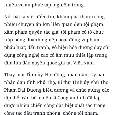
CHƯƠNG TRÌNH OCOP - MỖI XÃ
nhiều vụ án phức tạp, nghiêm trọng.
MỘT SẢN PHẨM
Nổi bật là việc điều tra, khám phá thành công
nhiều chuyên án lớn liên quan đến tội phạm
RADIO
xâm phạm quyền tác giả; tội phạm có tổ chức
MEDIA CENTER
núp bóng doanh nghiệp hoạt động vi phạm
pháp luật; đấu tranh, vô hiệu hóa đường dây sử
E-Magazine
dụng công nghệ cao có âm mưu thiết lập trung
Video
tâm lừa đảo xuyên quốc gia tại Việt Nam.
Media Chính trị
Thay mặt Tỉnh ủy, Hội đồng nhân dân, Ủy ban
nhân dân tỉnh Phú Thọ, Bí thư Tỉnh ủy Phú Thọ
Media Kinh tế
Phạm Đại Dương biểu dương và chúc mừng các
Media Văn hóa
tập thể, cán bộ, chiến sĩ Công an tỉnh đã lập
được nhiều chiến công đặc biệt xuất sắc trong
Media Xã hội
công tác đấu tranh phòng, chống tội phạm.