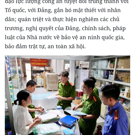
đạo lực lượng công an tuyệt đối trung thành với
Tổ quốc, với Đảng, gắn bó mật thiết với nhân
CHUYÊN ĐỀ
dân; quán triệt và thực hiện nghiêm các chủ
CÁC CHUYÊN TRANG
trương, nghị quyết của Đảng, chính sách, pháp
luật của Nhà nước về bảo vệ an ninh quốc gia,
bảo đảm trật tự, an toàn xã hội.
VỀ BÁO NHÂN DÂN
THỜI NAY
NHÂN DÂN CUỐI TUẦN
NHÂN DÂN HẰNG THÁNG
MUA BÁO
ĐỌC BÁO IN