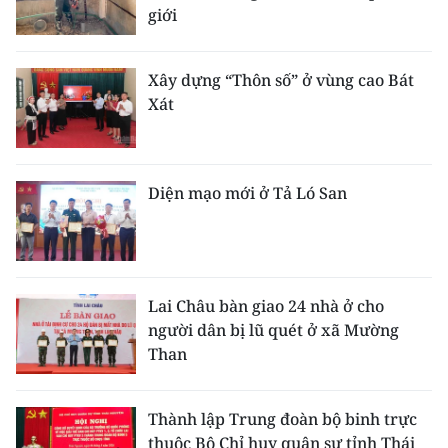
giới
Xây dựng “Thôn số” ở vùng cao Bát
Xát
Diện mạo mới ở Tả Ló San
Lai Châu bàn giao 24 nhà ở cho
người dân bị lũ quét ở xã Mường
Than
Thành lập Trung đoàn bộ binh trực
thuộc Bộ Chỉ huy quân sự tỉnh Thái