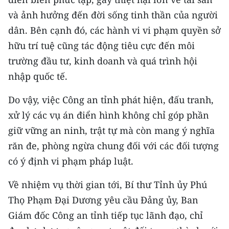
TIN MỚI
và ảnh hưởng đến đời sống tinh thần của người
dân. Bên cạnh đó, các hành vi vi phạm quyền sở
TIN ĐỊA PHƯƠNG
hữu trí tuệ cũng tác động tiêu cực đến môi
Trung du và miền núi phía Bắc
trường đầu tư, kinh doanh và quá trình hội
nhập quốc tế.
Đồng bằng sông Hồng
Do vậy, việc Công an tỉnh phát hiện, đấu tranh,
Bắc Trung Bộ
xử lý các vụ án điển hình không chỉ góp phần
Duyên hải Nam Trung Bộ và Tây
giữ vững an ninh, trật tự mà còn mang ý nghĩa
Nguyên
răn đe, phòng ngừa chung đối với các đối tượng
Đông Nam Bộ
có ý định vi phạm pháp luật.
Đồng bằng sông Cửu Long
Về nhiệm vụ thời gian tới, Bí thư Tỉnh ủy Phú
Thọ Phạm Đại Dương yêu cầu Đảng ủy, Ban
Chuyên trang Hà Nội
Giám đốc Công an tỉnh tiếp tục lãnh đạo, chỉ
Chuyên trang TP. Hồ Chí Minh