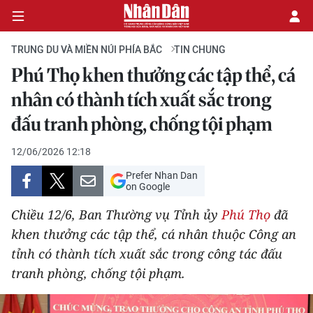
TRUNG DU VÀ MIỀN NÚI PHÍA BẮC
TIN CHUNG
Phú Thọ khen thưởng các tập thể, cá
CHÍNH TRỊ
nhân có thành tích xuất sắc trong
đấu tranh phòng, chống tội phạm
KINH TẾ
12/06/2026 12:18
VĂN HÓA
Prefer Nhan Dan
on Google
XÃ HỘI
Chiều 12/6, Ban Thường vụ Tỉnh ủy
Phú Thọ
đã
PHÁP LUẬT
khen thưởng các tập thể, cá nhân thuộc Công an
tỉnh có thành tích xuất sắc trong công tác đấu
DU LỊCH
tranh phòng, chống tội phạm.
THẾ GIỚI