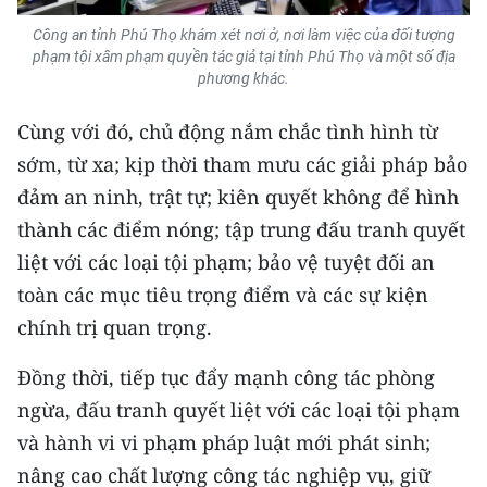
ENGLISH
Công an tỉnh Phú Thọ khám xét nơi ở, nơi làm việc của đối tượng
phạm tội xâm phạm quyền tác giả tại tỉnh Phú Thọ và một số địa
中文
phương khác.
FRANÇAIS
Cùng với đó, chủ động nắm chắc tình hình từ
sớm, từ xa; kịp thời tham mưu các giải pháp bảo
РУССКИЙ
đảm an ninh, trật tự; kiên quyết không để hình
ESPAÑOL
thành các điểm nóng; tập trung đấu tranh quyết
liệt với các loại tội phạm; bảo vệ tuyệt đối an
한국어
toàn các mục tiêu trọng điểm và các sự kiện
chính trị quan trọng.
Đồng thời, tiếp tục đẩy mạnh công tác phòng
ngừa, đấu tranh quyết liệt với các loại tội phạm
và hành vi vi phạm pháp luật mới phát sinh;
nâng cao chất lượng công tác nghiệp vụ, giữ