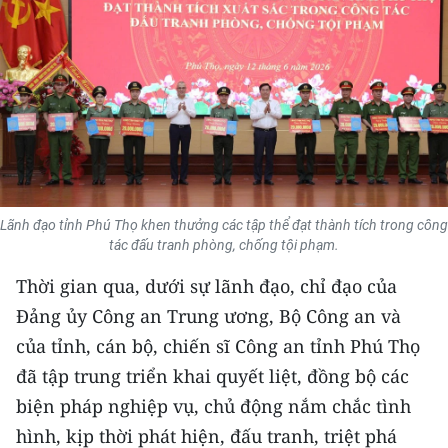
THỂ THAO
GIÁO DỤC
Y TẾ
KHOA HỌC - CÔNG NGHỆ
MÔI TRƯỜNG
Lãnh đạo tỉnh Phú Thọ khen thưởng các tập thể đạt thành tích trong công
tác đấu tranh phòng, chống tội phạm.
BẠN ĐỌC
Thời gian qua, dưới sự lãnh đạo, chỉ đạo của
KIỂM CHỨNG THÔNG TIN
Đảng ủy Công an Trung ương, Bộ Công an và
của tỉnh, cán bộ, chiến sĩ Công an tỉnh Phú Thọ
TRI THỨC CHUYÊN SÂU
đã tập trung triển khai quyết liệt, đồng bộ các
biện pháp nghiệp vụ, chủ động nắm chắc tình
54 DÂN TỘC VIỆT NAM
hình, kịp thời phát hiện, đấu tranh, triệt phá