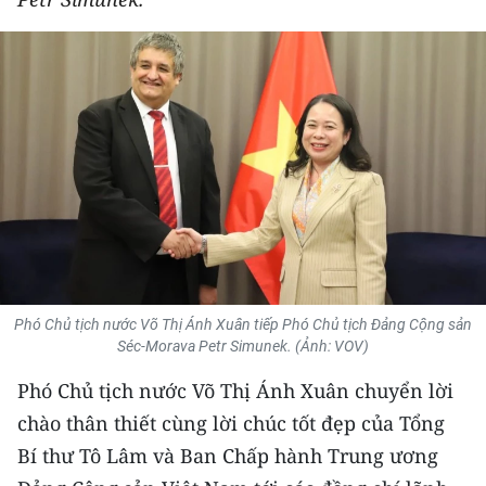
THỂ THAO
GIÁO DỤC
Y TẾ
KHOA HỌC - CÔNG NGHỆ
MÔI TRƯỜNG
BẠN ĐỌC
Phó Chủ tịch nước Võ Thị Ánh Xuân tiếp Phó Chủ tịch Đảng Cộng sản
KIỂM CHỨNG THÔNG TIN
Séc-Morava Petr Simunek. (Ảnh: VOV)
Phó Chủ tịch nước Võ Thị Ánh Xuân chuyển lời
TRI THỨC CHUYÊN SÂU
chào thân thiết cùng lời chúc tốt đẹp của Tổng
54 DÂN TỘC VIỆT NAM
Bí thư Tô Lâm và Ban Chấp hành Trung ương