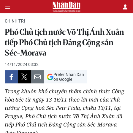
CHÍNH TRỊ
Phó Chủ tịch nước Võ Thị Ánh Xuân
CHÍNH TRỊ
tiếp Phó Chủ tịch Đảng Cộng sản
Séc-Morava
KINH TẾ
14/11/2024 03:32
VĂN HÓA
Prefer Nhan Dan
on Google
XÃ HỘI
Trong khuôn khổ chuyến thăm chính thức Cộng
PHÁP LUẬT
hòa Séc từ ngày 13-16/11 theo lời mời của Thủ
tướng Cộng hoà Séc Petr Fiala, chiều 13/11, tại
DU LỊCH
Prague, Phó Chủ tịch nước Võ Thị Ánh Xuân đã
tiếp Phó Chủ tịch Đảng Cộng sản Séc-Morava
THẾ GIỚI
Petr Simunek.