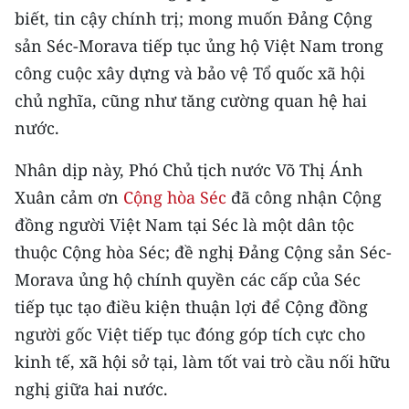
Media Pháp luật
biết, tin cậy chính trị; mong muốn Đảng Cộng
sản Séc-Morava tiếp tục ủng hộ Việt Nam trong
Media Du lịch
công cuộc xây dựng và bảo vệ Tổ quốc xã hội
Media Thế giới
chủ nghĩa, cũng như tăng cường quan hệ hai
nước.
Media Thể thao
Media Giáo dục
Nhân dịp này, Phó Chủ tịch nước Võ Thị Ánh
Xuân cảm ơn
Cộng hòa Séc
đã công nhận Cộng
Media Y tế
đồng người Việt Nam tại Séc là một dân tộc
Media Khoa học - Công nghệ
thuộc Cộng hòa Séc; đề nghị Đảng Cộng sản Séc-
Morava ủng hộ chính quyền các cấp của Séc
Media Môi trường
tiếp tục tạo điều kiện thuận lợi để Cộng đồng
Ảnh
người gốc Việt tiếp tục đóng góp tích cực cho
kinh tế, xã hội sở tại, làm tốt vai trò cầu nối hữu
Infographic
nghị giữa hai nước.