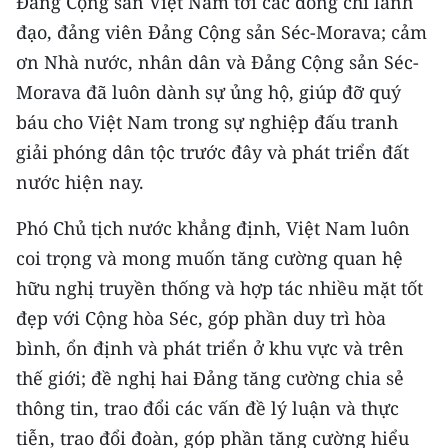
Đảng Cộng sản Việt Nam tới các đồng chí lãnh
CHƯƠNG TRÌNH OCOP - MỖI XÃ
đạo, đảng viên Đảng Cộng sản Séc-Morava; cảm
MỘT SẢN PHẨM
ơn Nhà nước, nhân dân và Đảng Cộng sản Séc-
Morava đã luôn dành sự ủng hộ, giúp đỡ quý
RADIO
báu cho Việt Nam trong sự nghiệp đấu tranh
MEDIA CENTER
giải phóng dân tộc trước đây và phát triển đất
nước hiện nay.
E-Magazine
Phó Chủ tịch nước khẳng định, Việt Nam luôn
Video
coi trọng và mong muốn tăng cường quan hệ
Media Chính trị
hữu nghị truyền thống và hợp tác nhiều mặt tốt
đẹp với Cộng hòa Séc, góp phần duy trì hòa
Media Kinh tế
bình, ổn định và phát triển ở khu vực và trên
Media Văn hóa
thế giới; đề nghị hai Đảng tăng cường chia sẻ
thông tin, trao đổi các vấn đề lý luận và thực
Media Xã hội
tiễn, trao đổi đoàn, góp phần tăng cường hiểu