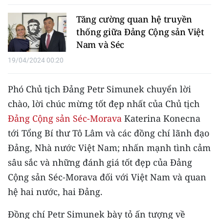
TIN MỚI
Tăng cường quan hệ truyền
thống giữa Đảng Cộng sản Việt
TIN ĐỊA PHƯƠNG
Nam và Séc
Trung du và miền núi phía Bắc
19/04/2024 00:20
Đồng bằng sông Hồng
Phó Chủ tịch Đảng Petr Simunek chuyển lời
Bắc Trung Bộ
chào, lời chúc mừng tốt đẹp nhất của Chủ tịch
Đảng Cộng sản Séc-Morava
Katerina Konecna
Duyên hải Nam Trung Bộ và Tây
Nguyên
tới Tổng Bí thư Tô Lâm và các đồng chí lãnh đạo
Đảng, Nhà nước Việt Nam; nhấn mạnh tình cảm
Đông Nam Bộ
sâu sắc và những đánh giá tốt đẹp của Đảng
Đồng bằng sông Cửu Long
Cộng sản Séc-Morava đối với Việt Nam và quan
hệ hai nước, hai Đảng.
Chuyên trang Hà Nội
Đồng chí Petr Simunek bày tỏ ấn tượng về
Chuyên trang TP. Hồ Chí Minh