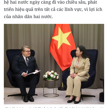
hệ hai nước ngày càng đi vào chiều sâu, phát
ENGLISH
triển hiệu quả trên tất cả các lĩnh vực, vì lợi ích
中文
của nhân dân hai nước.
FRANÇAIS
РУССКИЙ
ESPAÑOL
한국어