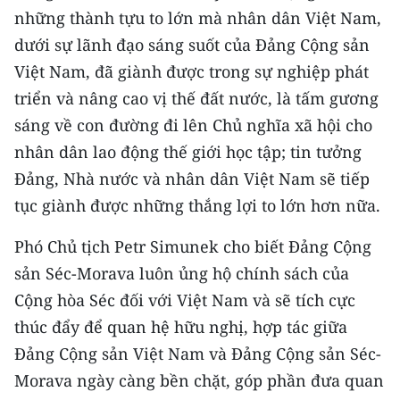
những thành tựu to lớn mà nhân dân Việt Nam,
CHUYÊN ĐỀ
dưới sự lãnh đạo sáng suốt của Đảng Cộng sản
Việt Nam, đã giành được trong sự nghiệp phát
CÁC CHUYÊN TRANG
triển và nâng cao vị thế đất nước, là tấm gương
sáng về con đường đi lên Chủ nghĩa xã hội cho
VỀ BÁO NHÂN DÂN
nhân dân lao động thế giới học tập; tin tưởng
Đảng, Nhà nước và nhân dân Việt Nam sẽ tiếp
THỜI NAY
tục giành được những thắng lợi to lớn hơn nữa.
NHÂN DÂN CUỐI TUẦN
Phó Chủ tịch Petr Simunek cho biết Đảng Cộng
NHÂN DÂN HẰNG THÁNG
sản Séc-Morava luôn ủng hộ chính sách của
Cộng hòa Séc đối với Việt Nam và sẽ tích cực
MUA BÁO
thúc đẩy để quan hệ hữu nghị, hợp tác giữa
Đảng Cộng sản Việt Nam và Đảng Cộng sản Séc-
ĐỌC BÁO IN
Morava ngày càng bền chặt, góp phần đưa quan