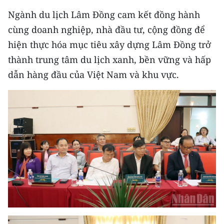
Media Pháp luật
Ngành du lịch Lâm Đồng cam kết đồng hành
Media Du lịch
cùng doanh nghiệp, nhà đầu tư, cộng đồng để
hiện thực hóa mục tiêu xây dựng Lâm Đồng trở
Media Thế giới
thành trung tâm du lịch xanh, bền vững và hấp
Media Thể thao
dẫn hàng đầu của Việt Nam và khu vực.
Media Giáo dục
Media Y tế
Media Khoa học - Công nghệ
Media Môi trường
Ảnh
Infographic