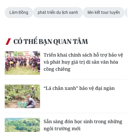
Lâm Đồng
phát triển du lịch xanh
liên kết tour tuyến
ứ
CÓ THỂ BẠN QUAN TÂM
Triển khai chính sách hỗ trợ bảo vệ
và phát huy giá trị di sản văn hóa
cồng chiêng
“Lá chắn xanh” bảo vệ đại ngàn
Sẵn sàng đón học sinh trong những
ngôi trường mới