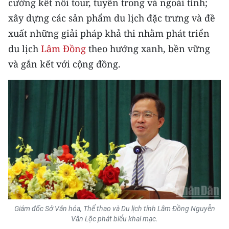
cường kết nối tour, tuyến trong và ngoài tỉnh;
CHƯƠNG TRÌNH OCOP - MỖI XÃ
MỘT SẢN PHẨM
xây dựng các sản phẩm du lịch đặc trưng và đề
xuất những giải pháp khả thi nhằm phát triển
du lịch
Lâm Đồng
theo hướng xanh, bền vững
RADIO
và gắn kết với cộng đồng.
MEDIA CENTER
E-Magazine
Video
Media Chính trị
Media Kinh tế
Media Văn hóa
Giám đốc Sở Văn hóa, Thể thao và Du lịch tỉnh Lâm Đồng Nguyễn
Media Xã hội
Văn Lộc phát biểu khai mạc.