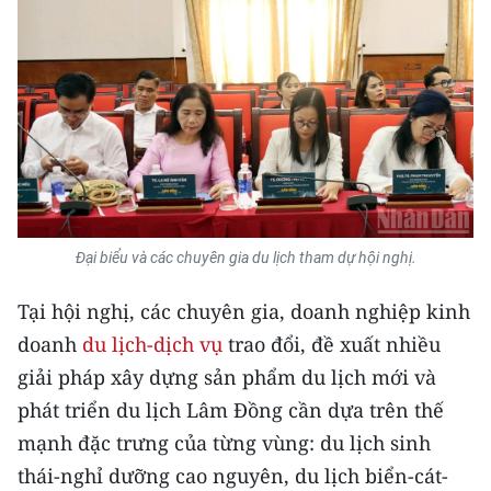
TIN MỚI
TIN ĐỊA PHƯƠNG
Trung du và miền núi phía Bắc
Đồng bằng sông Hồng
Bắc Trung Bộ
Đại biểu và các chuyên gia du lịch tham dự hội nghị.
Duyên hải Nam Trung Bộ và Tây
Nguyên
Tại hội nghị, các chuyên gia, doanh nghiệp kinh
doanh
du lịch-dịch vụ
trao đổi, đề xuất nhiều
Đông Nam Bộ
giải pháp xây dựng sản phẩm du lịch mới và
Đồng bằng sông Cửu Long
phát triển du lịch Lâm Đồng cần dựa trên thế
Chuyên trang Hà Nội
mạnh đặc trưng của từng vùng: du lịch sinh
thái-nghỉ dưỡng cao nguyên, du lịch biển-cát-
Chuyên trang TP. Hồ Chí Minh