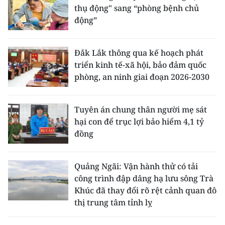
thụ động" sang “phòng bệnh chủ
động”
Đắk Lắk thông qua kế hoạch phát
triển kinh tế-xã hội, bảo đảm quốc
phòng, an ninh giai đoạn 2026-2030
Tuyên án chung thân người mẹ sát
hại con để trục lợi bảo hiểm 4,1 tỷ
đồng
Quảng Ngãi: Vận hành thử có tải
công trình đập dâng hạ lưu sông Trà
Khúc đã thay đổi rõ rệt cảnh quan đô
thị trung tâm tỉnh lỵ