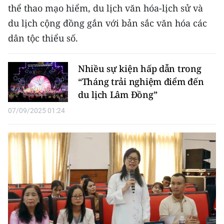
thể thao mạo hiểm, du lịch văn hóa-lịch sử và
CHUYÊN ĐỀ
du lịch cộng đồng gắn với bản sắc văn hóa các
dân tộc thiểu số.
CÁC CHUYÊN TRANG
Nhiều sự kiện hấp dẫn trong
VỀ BÁO NHÂN DÂN
“Tháng trải nghiệm điểm đến
du lịch Lâm Đồng”
THỜI NAY
07/09/2025 01:24
NHÂN DÂN CUỐI TUẦN
NHÂN DÂN HẰNG THÁNG
MUA BÁO
ĐỌC BÁO IN