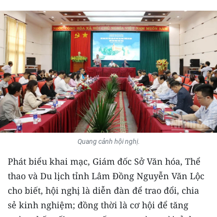
THỂ THAO
GIÁO DỤC
Y TẾ
KHOA HỌC - CÔNG NGHỆ
MÔI TRƯỜNG
BẠN ĐỌC
Quang cảnh hội nghị.
KIỂM CHỨNG THÔNG TIN
Phát biểu khai mạc, Giám đốc Sở Văn hóa, Thể
TRI THỨC CHUYÊN SÂU
thao và Du lịch tỉnh Lâm Đồng Nguyễn Văn Lộc
cho biết, hội nghị là diễn đàn để trao đổi, chia
54 DÂN TỘC VIỆT NAM
sẻ kinh nghiệm; đồng thời là cơ hội để tăng