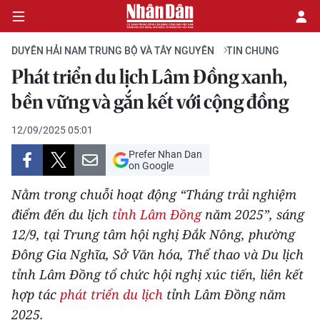
DUYÊN HẢI NAM TRUNG BỘ VÀ TÂY NGUYÊN
TIN CHUNG
Phát triển du lịch Lâm Đồng xanh,
CHÍNH TRỊ
bền vững và gắn kết với cộng đồng
KINH TẾ
12/09/2025 05:01
Prefer Nhan Dan
VĂN HÓA
on Google
Nằm trong chuỗi hoạt động “Tháng trải nghiệm
XÃ HỘI
điểm đến du lịch
tỉnh Lâm Đồng
năm 2025”, sáng
12/9, tại Trung tâm hội nghị Đắk Nông, phường
PHÁP LUẬT
Đông Gia Nghĩa, Sở Văn hóa, Thể thao và Du lịch
DU LỊCH
tỉnh Lâm Đồng tổ chức hội nghị xúc tiến, liên kết
hợp tác
phát triển du lịch
tỉnh Lâm Đồng năm
THẾ GIỚI
2025.