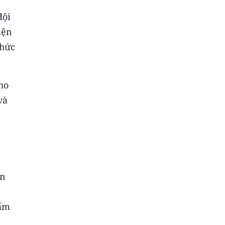
đội
iện
chức
ho
và
ên
hấm