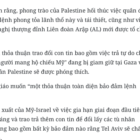
ằng, phong trào của Palestine hối thúc việc quân 
lệnh phong tỏa lãnh thổ này và tái thiết, cũng như v
i nghị thượng đỉnh Liên đoàn Arập (AL) mới được tổ 
thỏa thuận trao đổi con tin bao gồm việc trả tự do c
g người mang hộ chiếu Mỹ" đang bị giam giữ tại Gaza 
hân Palestine sẽ được phóng thích.
iáo muốn “một thỏa thuận toàn diện bảo đảm lệnh
xuất của Mỹ-Israel về việc gia hạn giai đoạn đầu ti
g và trao trả thêm con tin để đổi lấy các tù nhân
ông bao gồm bất kỳ bảo đảm nào rằng Tel Aviv sẽ c
.