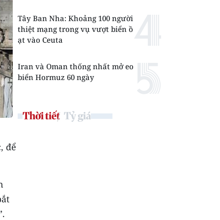
Tây Ban Nha: Khoảng 100 người
thiệt mạng trong vụ vượt biển ồ
ạt vào Ceuta
Iran và Oman thống nhất mở eo
biển Hormuz 60 ngày
Thời tiết
Tỷ giá
, để
n
bắt
”.