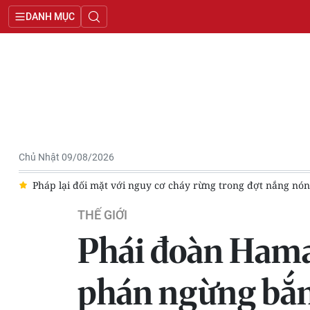
DANH MỤC
Chủ Nhật 09/08/2026
g mới
Giá lương thực thế giới tăng nhẹ vì nắng nóng và bất ổn 
THẾ GIỚI
Phái đoàn Hama
phán ngừng bắ