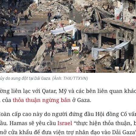
ủy do xung đột tại Dải Gaza. (Ảnh: THX/TTXVN)
ờng liên lạc với Qatar, Mỹ và các bên liên quan khác
i của
thỏa thuận ngừng bắn
ở Gaza.
 đoàn cấp cao này do người đứng đầu Hội đồng Cố vấ
ầu. Hamas sẽ yêu cầu
Israel
“thực hiện thỏa thuận, 
mở cửa khẩu để đưa viện trợ nhân đạo vào Dải Gaza