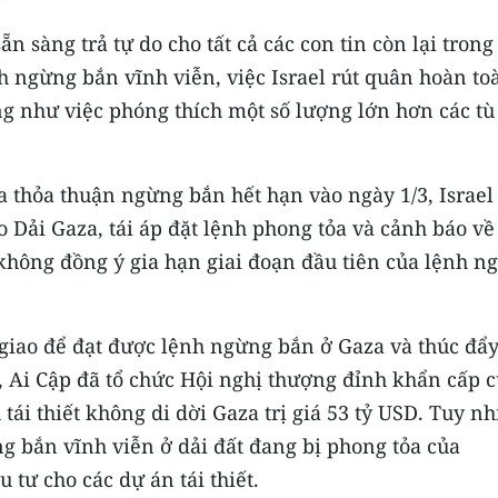
 sàng trả tự do cho tất cả các con tin còn lại trong 
h ngừng bắn vĩnh viễn, việc Israel rút quân hoàn to
ng như việc phóng thích một số lượng lớn hơn các tù
a thỏa thuận ngừng bắn hết hạn vào ngày 1/3, Israel
o Dải Gaza, tái áp đặt lệnh phong tỏa và cảnh báo về
hông đồng ý gia hạn giai đoạn đầu tiên của lệnh n
 giao để đạt được lệnh ngừng bắn ở Gaza và thúc đẩ
/3, Ai Cập đã tổ chức Hội nghị thượng đỉnh khẩn cấp 
ái thiết không di dời Gaza trị giá 53 tỷ USD. Tuy nh
g bắn vĩnh viễn ở dải đất đang bị phong tỏa của
 tư cho các dự án tái thiết.