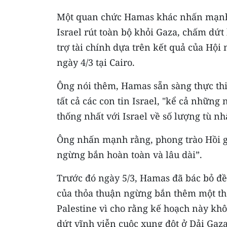
Một quan chức Hamas khác nhấn mạnh r
Israel rút toàn bộ khỏi Gaza, chấm dứt 
trợ tài chính dựa trên kết quả của Hộ
ngày 4/3 tại Cairo.
Ông nói thêm, Hamas sẵn sàng thực thi 
tất cả các con tin Israel, "kể cả nhữn
thống nhất với Israel về số lượng tù n
Ông nhấn mạnh rằng, phong trào Hồi g
ngừng bắn hoàn toàn và lâu dài”.
Trước đó ngày 5/3, Hamas đã bác bỏ đề 
của thỏa thuận ngừng bắn thêm một thán
Palestine vì cho rằng kế hoạch này kh
dứt vĩnh viễn cuộc xung đột ở Dải Gaza