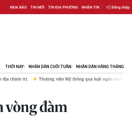
MUA BÁO
TIN MỚI
TIN ĐỊA PHƯƠNG
NHẬN TIN
Đăng nhập
THỜI NAY
NHÂN DÂN CUỐI TUẦN
NHÂN DÂN HẰNG THÁNG
h nguy cơ chính phủ đóng cửa
Kinh tế Campuchia duy trì đà
a vòng đàm