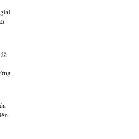
giai
àn
 đã
gừng
y
của
iên,