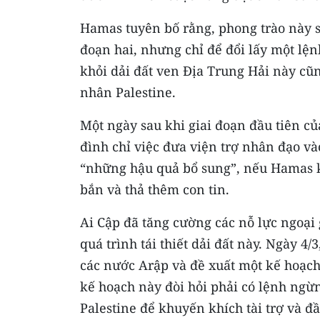
Hamas tuyên bố rằng, phong trào này sẵn
đoạn hai, nhưng chỉ để đổi lấy một lện
khỏi dải đất ven Địa Trung Hải này cũ
nhân Palestine.
Một ngày sau khi giai đoạn đầu tiên củ
đình chỉ việc đưa viện trợ nhân đạo và
“những hậu quả bổ sung”, nếu Hamas k
bắn và thả thêm con tin.
Ai Cập đã tăng cường các nỗ lực ngoại
quá trình tái thiết dải đất này. Ngày 4
các nước Arập và đề xuất một kế hoạch t
kế hoạch này đòi hỏi phải có lệnh ngừn
Palestine để khuyến khích tài trợ và đầu