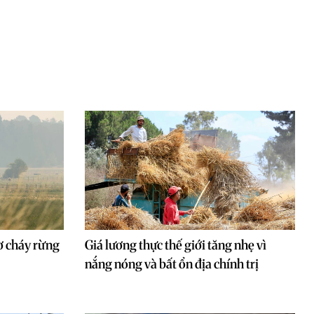
ơ cháy rừng
Giá lương thực thế giới tăng nhẹ vì
nắng nóng và bất ổn địa chính trị