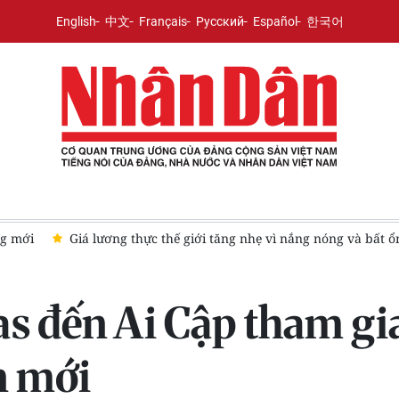
English
中文
Français
Русский
Español
한국어
địa chính trị
Thượng viện Mỹ thông qua luật ngân sách trán
s đến Ai Cập tham gi
n mới