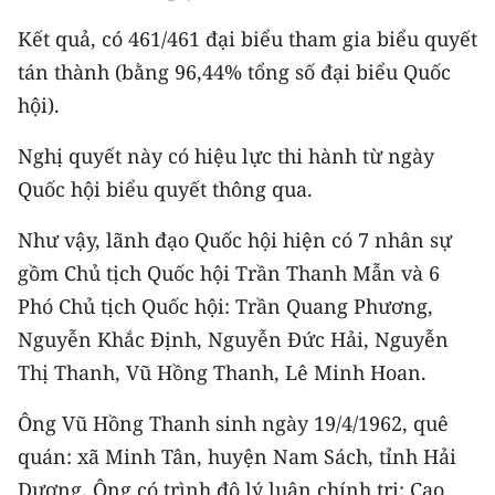
CHƯƠNG TRÌNH OCOP - MỖI XÃ
MỘT SẢN PHẨM
Kết quả, có 461/461 đại biểu tham gia biểu quyết
tán thành (bằng 96,44% tổng số đại biểu Quốc
hội).
RADIO
Nghị quyết này có hiệu lực thi hành từ ngày
MEDIA CENTER
Quốc hội biểu quyết thông qua.
E-Magazine
Như vậy, lãnh đạo Quốc hội hiện có 7 nhân sự
Video
gồm Chủ tịch Quốc hội Trần Thanh Mẫn và 6
Phó Chủ tịch Quốc hội: Trần Quang Phương,
Media Chính trị
Nguyễn Khắc Định, Nguyễn Đức Hải, Nguyễn
Media Kinh tế
Thị Thanh, Vũ Hồng Thanh, Lê Minh Hoan.
Media Văn hóa
Ông Vũ Hồng Thanh sinh ngày 19/4/1962, quê
Media Xã hội
quán: xã Minh Tân, huyện Nam Sách, tỉnh Hải
Dương. Ông có trình độ lý luận chính trị: Cao