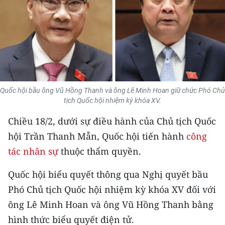
THỂ THAO
GIÁO DỤC
Y TẾ
KHOA HỌC - CÔNG NGHỆ
Quốc hội bầu ông Vũ Hồng Thanh và ông Lê Minh Hoan giữ chức Phó Chủ
tịch Quốc hội nhiệm kỳ khóa XV.
MÔI TRƯỜNG
Chiều 18/2, dưới sự điều hành của Chủ tịch Quốc
BẠN ĐỌC
hội Trần Thanh Mẫn, Quốc hội tiến hành
công
tác nhân sự
thuộc thẩm quyền.
KIỂM CHỨNG THÔNG TIN
Quốc hội biểu quyết thông qua Nghị quyết bầu
TRI THỨC CHUYÊN SÂU
Phó Chủ tịch Quốc hội nhiệm kỳ khóa XV đối với
ông Lê Minh Hoan và ông Vũ Hồng Thanh bằng
54 DÂN TỘC VIỆT NAM
hình thức biểu quyết điện tử.