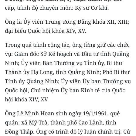
Media Pháp luật
cấp, trình độ chuyên môn: Kỹ sư Cơ khí.
Media Du lịch
Ông là Ủy viên Trung ương Đảng khóa XII, XIII;
Media Thế giới
đại biểu Quốc hội khóa XIV, XV.
Media Thể thao
Trong quá trình công tác, ông từng giữ các chức
vụ: Giám đốc Sở Kế hoạch và Đầu tư tỉnh Quảng
Media Giáo dục
Ninh; Ủy viên Ban Thường vụ Tỉnh ủy, Bí thư
Media Y tế
Thành ủy Hạ Long, tỉnh Quảng Ninh; Phó Bí thư
Tỉnh ủy Quảng Ninh; Ủy viên Ủy ban Thường vụ
Media Khoa học - Công nghệ
Quốc hội, Chủ nhiệm Ủy ban Kinh tế của Quốc
Media Môi trường
hội khóa XIV, XV.
Ảnh
Ông Lê Minh Hoan sinh ngày 19/1/1961, quê
quán: xã Mỹ Trà, thành phố Cao Lãnh, tỉnh
Infographic
Đồng Tháp. Ông có trình độ lý luận chính trị: Cử