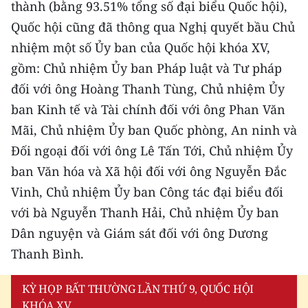
thành (bằng 93.51% tổng số đại biểu Quốc hội),
ENGLISH
Quốc hội cũng đã thông qua Nghị quyết bầu Chủ
中文
nhiệm một số Ủy ban của Quốc hội khóa XV,
gồm: Chủ nhiệm Ủy ban Pháp luật và Tư pháp
FRANÇAIS
đối với ông Hoàng Thanh Tùng, Chủ nhiệm Ủy
РУССКИЙ
ban Kinh tế và Tài chính đối với ông Phan Văn
Mãi, Chủ nhiệm Ủy ban Quốc phòng, An ninh và
ESPAÑOL
Đối ngoại đối với ông Lê Tấn Tới, Chủ nhiệm Ủy
ban Văn hóa và Xã hội đối với ông Nguyễn Đắc
한국어
Vinh, Chủ nhiệm Ủy ban Công tác đại biểu đối
với bà Nguyễn Thanh Hải, Chủ nhiệm Ủy ban
Dân nguyện và Giám sát đối với ông Dương
Thanh Bình.
KỲ HỌP BẤT THƯỜNG LẦN THỨ 9, QUỐC HỘI
KHÓA XV