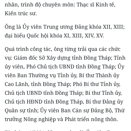
nhân, trình độ chuyên môn: Thạc sĩ Kinh tế,
TIN MỚI
Kiến trúc sư.
TIN ĐỊA PHƯƠNG
Ông là Ủy viên Trung ương Đảng khóa XII, XIII;
Trung du và miền núi phía Bắc
đại biểu Quốc hội khóa XI, XIII, XIV, XV.
Đồng bằng sông Hồng
Quá trình công tác, ông từng trải qua các chức
vụ: Giám đốc Sở Xây dựng tỉnh Đồng Tháp; Tỉnh
Bắc Trung Bộ
ủy viên, Phó Chủ tịch UBND tỉnh Đồng Tháp; Ủy
Duyên hải Nam Trung Bộ và Tây
viên Ban Thường vụ Tỉnh ủy, Bí thư Thành ủy
Nguyên
Cao Lãnh, tỉnh Đồng Tháp; Phó Bí thư Tỉnh ủy,
Đông Nam Bộ
Chủ tịch UBND tỉnh Đồng Tháp; Bí thư Tỉnh ủy,
Chủ tịch HĐND tỉnh Đồng Tháp, Bí thư Đảng ủy
Đồng bằng sông Cửu Long
Quân sự tỉnh; Ủy viên Ban Cán sự Đảng Bộ, Thứ
Chuyên trang Hà Nội
trưởng Nông nghiệp và Phát triển nông thôn.
Chuyên trang TP. Hồ Chí Minh