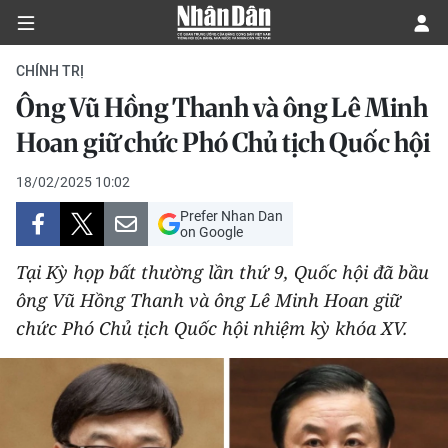
CHÍNH TRỊ
Ông Vũ Hồng Thanh và ông Lê Minh
CHÍNH TRỊ
Hoan giữ chức Phó Chủ tịch Quốc hội
KINH TẾ
18/02/2025 10:02
Prefer Nhan Dan
VĂN HÓA
on Google
Tại Kỳ họp bất thường lần thứ 9, Quốc hội đã bầu
XÃ HỘI
ông Vũ Hồng Thanh và ông Lê Minh Hoan giữ
chức Phó Chủ tịch Quốc hội nhiệm kỳ khóa XV.
PHÁP LUẬT
DU LỊCH
THẾ GIỚI