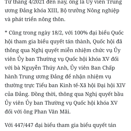
Từ tháng 4/2021 đến nay, ông là Ủy viên Trung
ương Đảng khóa XIII, Bộ trưởng Nông nghiệp
CHUYÊN ĐỀ
và phát triển nông thôn.
CÁC CHUYÊN TRANG
* Cũng trong ngày 18/2, với 100% đại biểu Quốc
hội tham gia biểu quyết tán thành, Quốc hội đã
VỀ BÁO NHÂN DÂN
thông qua Nghị quyết miễn nhiệm chức vụ Ủy
viên Ủy ban Thường vụ Quốc hội khóa XV đối
THỜI NAY
với bà Nguyễn Thúy Anh, Ủy viên Ban Chấp
NHÂN DÂN CUỐI TUẦN
hành Trung ương Đảng để nhận nhiệm vụ
thường trực Tiểu ban Kinh tế-Xã hội Đại hội XIV
NHÂN DÂN HẰNG THÁNG
của Đảng. Đồng thời, thông qua Nghị quyết bầu
MUA BÁO
Ủy viên Ủy ban Thường vụ Quốc hội khóa XV
đối với ông Phan Văn Mãi.
ĐỌC BÁO IN
Với 447/447 đại biểu tham gia biểu quyết tán