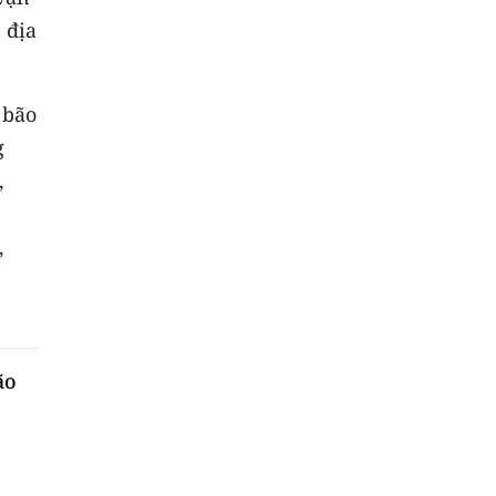
 địa
 bão
g
,
,
ão