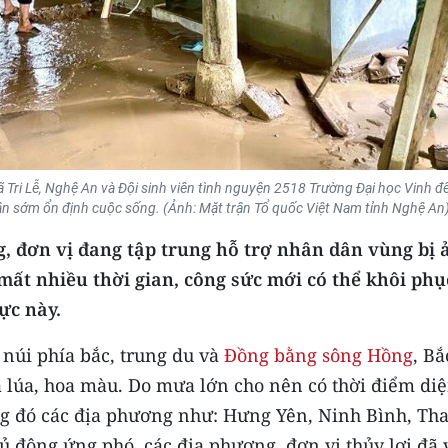
ã Tri Lễ, Nghệ An và Đội sinh viên tình nguyện 2518 Trường Đại học Vinh đ
dân sớm ổn định cuộc sống. (Ảnh: Mặt trận Tổ quốc Việt Nam tỉnh Nghệ An
, đơn vị đang tập trung hỗ trợ nhân dân vùng bị 
mất nhiều thời gian, công sức mới có thể khôi phụ
ực này.
 núi phía bắc, trung du và
Đồng bằng sông Hồng
, Bắ
a lúa, hoa màu. Do mưa lớn cho nên có thời điểm di
ong đó các địa phương như: Hưng Yên, Ninh Bình, Th
 động ứng phó, các địa phương, đơn vị thủy lợi đã 