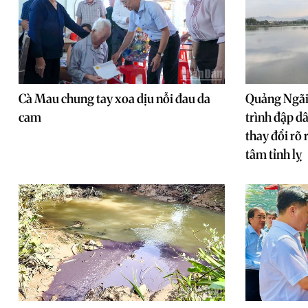
Cà Mau chung tay xoa dịu nỗi đau da
Quảng Ngãi:
cam
trình đập d
thay đổi rõ 
tâm tỉnh lỵ