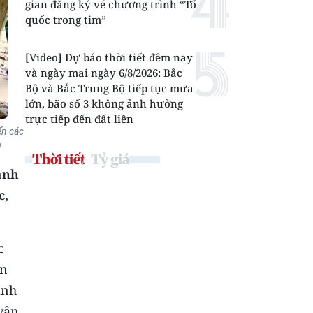
gian đăng ký vé chương trình “Tổ
quốc trong tim”
[Video] Dự báo thời tiết đêm nay
và ngày mai ngày 6/8/2026: Bắc
Bộ và Bắc Trung Bộ tiếp tục mưa
lớn, bão số 3 không ảnh hưởng
trực tiếp đến đất liền
ến các
)
Thời tiết
Tỷ giá
ảnh
c,
c
ện
anh
vận