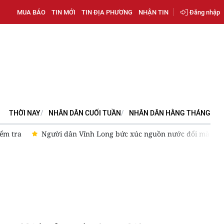
MUA BÁO
TIN MỚI
TIN ĐỊA PHƯƠNG
NHẬN TIN
Đăng nhập
THỜI NAY
NHÂN DÂN CUỐI TUẦN
NHÂN DÂN HẰNG THÁNG
ra
Người dân Vĩnh Long bức xúc nguồn nước đổi màu kèm the