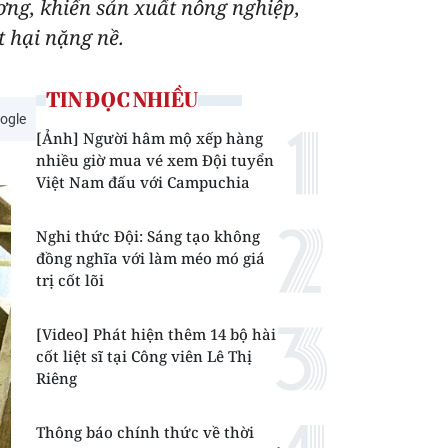
ơng, khiến sản xuất nông nghiệp,
t hại nặng nề.
TIN ĐỌC NHIỀU
ogle
[Ảnh] Người hâm mộ xếp hàng
nhiều giờ mua vé xem Đội tuyển
Việt Nam đấu với Campuchia
Nghi thức Đội: Sáng tạo không
đồng nghĩa với làm méo mó giá
trị cốt lõi
[Video] Phát hiện thêm 14 bộ hài
cốt liệt sĩ tại Công viên Lê Thị
Riêng
Thông báo chính thức về thời