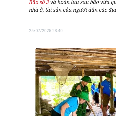
Bão số 3
và hoàn lưu sau bão vừa qua
nhà ở, tài sản của người dân các đị
25/07/2025 23:40