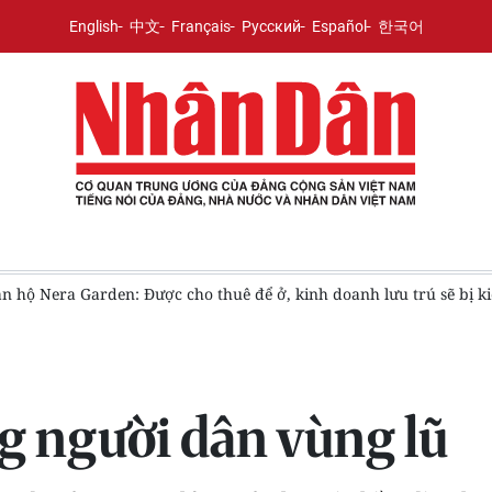
English
中文
Français
Русский
Español
한국어
 Nera Garden: Được cho thuê để ở, kinh doanh lưu trú sẽ bị kiểm t
g người dân vùng lũ