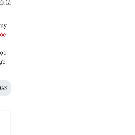
ch lá
guy
hỏe
ược
ực
HÂN