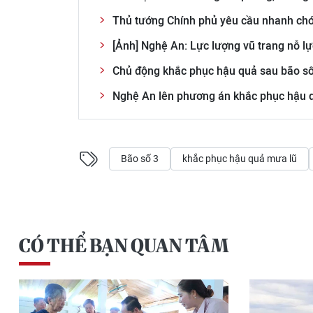
Thủ tướng Chính phủ yêu cầu nhanh chó
[Ảnh] Nghệ An: Lực lượng vũ trang nỗ l
Chủ động khắc phục hậu quả sau bão số
Nghệ An lên phương án khắc phục hậu qu
Bão số 3
khắc phục hậu quả mưa lũ
CÓ THỂ BẠN QUAN TÂM