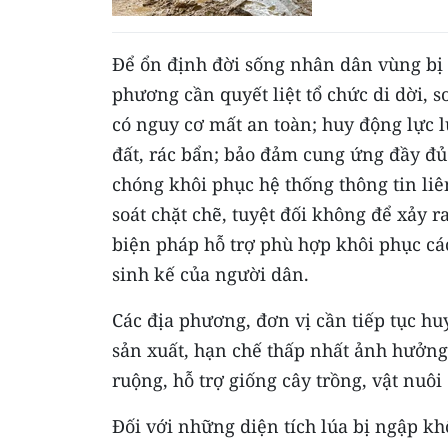
Để ổn định đời sống nhân dân vùng bị 
phương cần quyết liệt tổ chức di dời, 
có nguy cơ mất an toàn; huy động lực 
đất, rác bẩn; bảo đảm cung ứng đầy đ
chóng khôi phục hệ thống thông tin liê
soát chặt chẽ, tuyệt đối không để xảy r
biện pháp hỗ trợ phù hợp khôi phục cá
sinh kế của người dân.
Các địa phương, đơn vị cần tiếp tục hu
sản xuất, hạn chế thấp nhất ảnh hưởn
ruộng, hỗ trợ giống cây trồng, vật nuôi 
Đối với những diện tích lúa bị ngập k