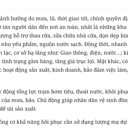
ảnh hưởng do mưa, lũ, thời gian tới, chính quyền đị
sơ tán người dân đến nơi an toàn, nhất là những khu
lượng hỗ trợ thau rửa, sửa chữa nhà cửa, dọn dẹp bù
ủ nhu yếu phẩm, nguồn nước sạch. Đồng thời, nhanh
n lạc, cơ sở hạ tầng như: Giao thông, điện, nước…; 
a tình trạng găm hàng, tăng giá trục lợi. Mặt khác, có
c hoạt động sản xuất, kinh doanh, bảo đảm việc làm
y động tổng lực trạm bơm tiêu, thoát nước, khôi phụ
g của mưa, bão. Chủ động giúp nhân dân vệ sinh đồn
để tái sản xuất.
hông có khả năng hồi phục cần sử dụng lượng mạ dự