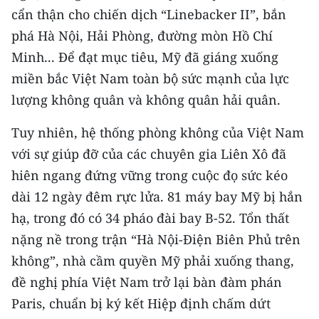
TIN MỚI
cẩn thận cho chiến dịch “Linebacker II”, bắn
phá Hà Nội, Hải Phòng, đường mòn Hồ Chí
TIN ĐỊA PHƯƠNG
Minh... Để đạt mục tiêu, Mỹ đã giáng xuống
miền bắc Việt Nam toàn bộ sức mạnh của lực
Trung du và miền núi phía Bắc
lượng không quân và không quân hải quân.
Đồng bằng sông Hồng
Tuy nhiên, hệ thống phòng không của Việt Nam
Bắc Trung Bộ
với sự giúp đỡ của các chuyên gia Liên Xô đã
hiên ngang đứng vững trong cuộc đọ sức kéo
Duyên hải Nam Trung Bộ và Tây
Nguyên
dài 12 ngày đêm rực lửa. 81 máy bay Mỹ bị hắn
hạ, trong đó có 34 pháo đài bay B-52. Tổn thất
Đông Nam Bộ
nặng nề trong trận “Hà Nội-Điện Biên Phủ trên
Đồng bằng sông Cửu Long
không”, nhà cầm quyền Mỹ phải xuống thang,
đề nghị phía Việt Nam trở lại bàn đàm phán
Chuyên trang Hà Nội
Paris, chuẩn bị ký kết Hiệp định chấm dứt
Chuyên trang TP. Hồ Chí Minh