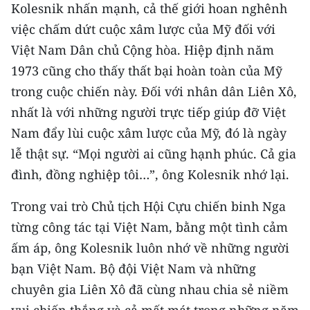
Kolesnik nhấn mạnh, cả thế giới hoan nghênh
ENGLISH
việc chấm dứt cuộc xâm lược của Mỹ đối với
中文
Việt Nam Dân chủ Cộng hòa. Hiệp định năm
1973 cũng cho thấy thất bại hoàn toàn của Mỹ
FRANÇAIS
trong cuộc chiến này. Đối với nhân dân Liên Xô,
РУССКИЙ
nhất là với những người trực tiếp giúp đỡ Việt
Nam đẩy lùi cuộc xâm lược của Mỹ, đó là ngày
ESPAÑOL
lễ thật sự. “Mọi người ai cũng hạnh phúc. Cả gia
đình, đồng nghiệp tôi…”, ông Kolesnik nhớ lại.
한국어
Trong vai trò Chủ tịch Hội Cựu chiến binh Nga
từng công tác tại Việt Nam, bằng một tình cảm
ấm áp, ông Kolesnik luôn nhớ về những người
bạn Việt Nam. Bộ đội Việt Nam và những
chuyên gia Liên Xô đã cùng nhau chia sẻ niềm