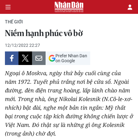
THẾ GIỚI
Niềm hạnh phúc vô bờ
CHÍNH TRỊ
12/12/2022 22:27
Prefer Nhan Dan
KINH TẾ
on Google
VĂN HÓA
Ngoại ô Moskva, ngày thứ bảy cuối cùng của
năm 1972. Tuyết phủ trắng nơi bệ cửa sổ. Ngoài
XÃ HỘI
đường, đèn điện trang hoàng, lấp lánh chào năm
mới. Trong nhà, ông Nikolai Kolesnik (N.Cô-le-xơ-
PHÁP LUẬT
nhích) bật đài, nghe một bản tin ngắn: Mỹ thất
bại trong cuộc tập kích đường không chiến lược ở
DU LỊCH
Việt Nam. Đó thật sự là những gì ông Kolesnik
THẾ GIỚI
(trong ảnh) chờ đợi.