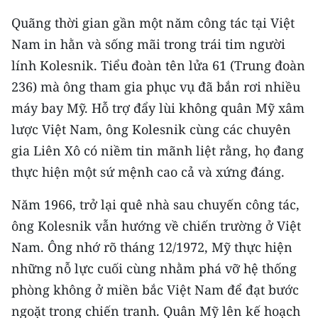
Media Pháp luật
Quãng thời gian gần một năm công tác tại Việt
Media Du lịch
Nam in hằn và sống mãi trong trái tim người
lính Kolesnik. Tiểu đoàn tên lửa 61 (Trung đoàn
Media Thế giới
236) mà ông tham gia phục vụ đã bắn rơi nhiều
Media Thể thao
máy bay Mỹ. Hỗ trợ đẩy lùi không quân Mỹ xâm
lược Việt Nam, ông Kolesnik cùng các chuyên
Media Giáo dục
gia Liên Xô có niềm tin mãnh liệt rằng, họ đang
Media Y tế
thực hiện một sứ mệnh cao cả và xứng đáng.
Media Khoa học - Công nghệ
Năm 1966, trở lại quê nhà sau chuyến công tác,
Media Môi trường
ông Kolesnik vẫn hướng về chiến trường ở Việt
Nam. Ông nhớ rõ tháng 12/1972, Mỹ thực hiện
Ảnh
những nỗ lực cuối cùng nhằm phá vỡ hệ thống
Infographic
phòng không ở miền bắc Việt Nam để đạt bước
ngoặt trong chiến tranh. Quân Mỹ lên kế hoạch