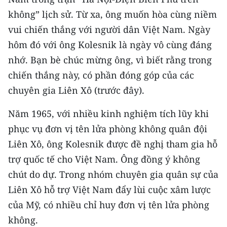
CHƯƠNG TRÌNH OCOP - MỖI XÃ
không” lịch sử. Từ xa, ông muốn hòa cùng niềm
MỘT SẢN PHẨM
vui chiến thắng với người dân Việt Nam. Ngày
hôm đó với ông Kolesnik là ngày vô cùng đáng
RADIO
nhớ. Bạn bè chúc mừng ông, vì biết rằng trong
MEDIA CENTER
chiến thắng này, có phần đóng góp của các
chuyên gia Liên Xô (trước đây).
E-Magazine
Năm 1965, với nhiều kinh nghiệm tích lũy khi
Video
phục vụ đơn vị tên lửa phòng không quân đội
Media Chính trị
Liên Xô, ông Kolesnik được đề nghị tham gia hỗ
trợ quốc tế cho Việt Nam. Ông đồng ý không
Media Kinh tế
chút do dự. Trong nhóm chuyên gia quân sự của
Media Văn hóa
Liên Xô hỗ trợ Việt Nam đẩy lùi cuộc xâm lược
của Mỹ, có nhiều chỉ huy đơn vị tên lửa phòng
Media Xã hội
không.