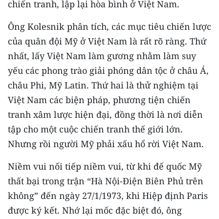
chiến tranh, lập lại hòa bình ở Việt Nam.
CHUYÊN ĐỀ
Ông Kolesnik phân tích, các mục tiêu chiến lược
của quân đội Mỹ ở Việt Nam là rất rõ ràng. Thứ
CÁC CHUYÊN TRANG
nhất, lấy Việt Nam làm gương nhằm làm suy
yếu các phong trào giải phóng dân tộc ở châu Á,
VỀ BÁO NHÂN DÂN
châu Phi, Mỹ Latin. Thứ hai là thử nghiệm tại
Việt Nam các biện pháp, phương tiện chiến
THỜI NAY
tranh xâm lược hiện đại, đồng thời là nơi diễn
NHÂN DÂN CUỐI TUẦN
tập cho một cuộc chiến tranh thế giới lớn.
Nhưng rồi người Mỹ phải xấu hổ rời Việt Nam.
NHÂN DÂN HẰNG THÁNG
Niềm vui nối tiếp niềm vui, từ khi đế quốc Mỹ
MUA BÁO
thất bại trong trận “Hà Nội-Điện Biên Phủ trên
ĐỌC BÁO IN
không” đến ngày 27/1/1973, khi Hiệp định Paris
được ký kết. Nhớ lại mốc đặc biệt đó, ông