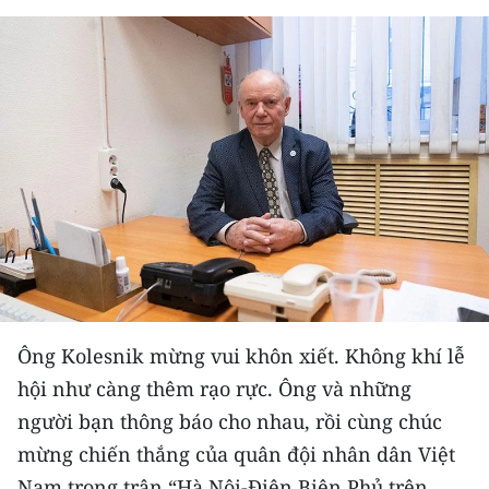
THỂ THAO
GIÁO DỤC
Y TẾ
KHOA HỌC - CÔNG NGHỆ
MÔI TRƯỜNG
BẠN ĐỌC
KIỂM CHỨNG THÔNG TIN
Ông Kolesnik mừng vui khôn xiết. Không khí lễ
hội như càng thêm rạo rực. Ông và những
TRI THỨC CHUYÊN SÂU
người bạn thông báo cho nhau, rồi cùng chúc
54 DÂN TỘC VIỆT NAM
mừng chiến thắng của quân đội nhân dân Việt
Nam trong trận “Hà Nội-Điện Biên Phủ trên