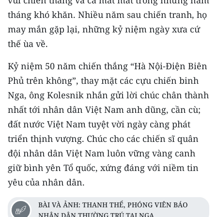
vui chiến thắng và cả mất mát trong những năm
tháng khó khăn. Nhiều năm sau chiến tranh, họ
may mắn gặp lại, những kỷ niệm ngày xưa cứ
thế ùa về.
Kỷ niệm 50 năm chiến thắng “Hà Nội-Điện Biên
Phủ trên không”, thay mặt các cựu chiến binh
Nga, ông Kolesnik nhắn gửi lời chúc chân thành
nhất tới nhân dân Việt Nam anh dũng, cần cù;
đất nước Việt Nam tuyệt vời ngày càng phát
triển thịnh vượng. Chúc cho các chiến sĩ quân
đội nhân dân Việt Nam luôn vững vàng canh
giữ bình yên Tổ quốc, xứng đáng với niềm tin
yêu của nhân dân.
BÀI VÀ ẢNH: THANH THỂ, PHÓNG VIÊN BÁO
NHÂN DÂN THƯỜNG TRÚ TẠI NGA