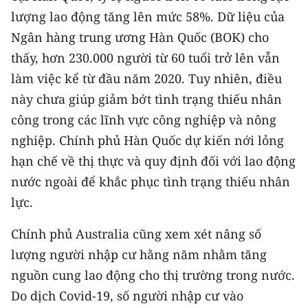
Media Pháp luật
lượng lao động tăng lên mức 58%. Dữ liệu của
Media Du lịch
Ngân hàng trung ương Hàn Quốc (BOK) cho
thấy, hơn 230.000 người từ 60 tuổi trở lên vẫn
Media Thế giới
làm việc kể từ đầu năm 2020. Tuy nhiên, điều
Media Thể thao
này chưa giúp giảm bớt tình trạng thiếu nhân
công trong các lĩnh vực công nghiệp và nông
Media Giáo dục
nghiệp. Chính phủ Hàn Quốc dự kiến nới lỏng
Media Y tế
hạn chế về thị thực và quy định đối với lao động
nước ngoài để khắc phục tình trạng thiếu nhân
Media Khoa học - Công nghệ
lực.
Media Môi trường
Chính phủ Australia cũng xem xét nâng số
Ảnh
lượng người nhập cư hằng năm nhằm tăng
nguồn cung lao động cho thị trường trong nước.
Infographic
Do dịch Covid-19, số người nhập cư vào