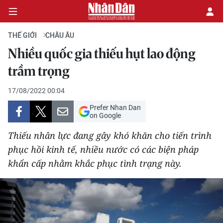
THẾ GIỚI
CHÂU ÂU
Nhiều quốc gia thiếu hụt lao động
CHÍNH TRỊ
trầm trọng
KINH TẾ
17/08/2022 00:04
Prefer Nhan Dan
VĂN HÓA
on Google
Thiếu nhân lực đang gây khó khăn cho tiến trình
XÃ HỘI
phục hồi kinh tế, nhiều nước có các biện pháp
khẩn cấp nhằm khắc phục tình trạng này.
PHÁP LUẬT
DU LỊCH
THẾ GIỚI