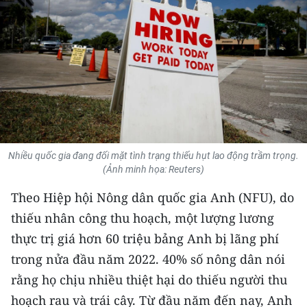
THỂ THAO
GIÁO DỤC
Y TẾ
KHOA HỌC - CÔNG NGHỆ
MÔI TRƯỜNG
Nhiều quốc gia đang đối mặt tình trạng thiếu hụt lao động trầm trọng.
(Ảnh minh họa: Reuters)
BẠN ĐỌC
Theo Hiệp hội Nông dân quốc gia Anh (NFU), do
KIỂM CHỨNG THÔNG TIN
thiếu nhân công thu hoạch, một lượng lương
thực trị giá hơn 60 triệu bảng Anh bị lãng phí
TRI THỨC CHUYÊN SÂU
trong nửa đầu năm 2022. 40% số nông dân nói
rằng họ chịu nhiều thiệt hại do thiếu người thu
54 DÂN TỘC VIỆT NAM
hoạch rau và trái cây. Từ đầu năm đến nay, Anh