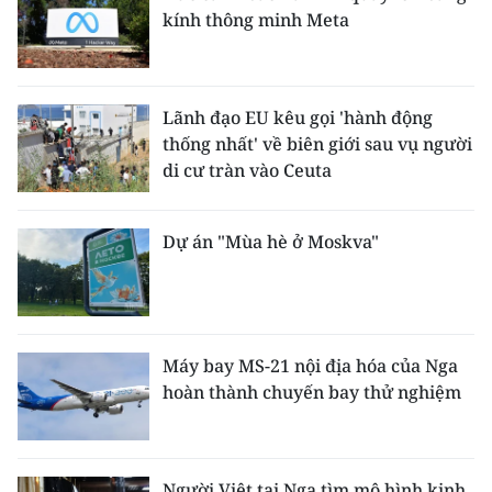
ENGLISH
kính thông minh Meta
中文
Lãnh đạo EU kêu gọi 'hành động
FRANÇAIS
thống nhất' về biên giới sau vụ người
di cư tràn vào Ceuta
РУССКИЙ
ESPAÑOL
Dự án "Mùa hè ở Moskva"
한국어
Máy bay MS-21 nội địa hóa của Nga
hoàn thành chuyến bay thử nghiệm
Người Việt tại Nga tìm mô hình kinh