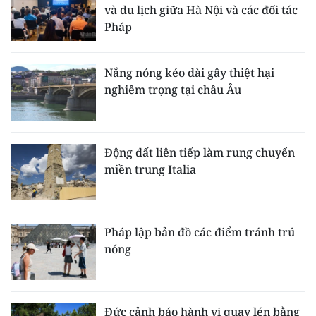
và du lịch giữa Hà Nội và các đối tác
Pháp
CHUYÊN ĐỀ
CÁC CHUYÊN TRANG
Nắng nóng kéo dài gây thiệt hại
nghiêm trọng tại châu Âu
VỀ BÁO NHÂN DÂN
THỜI NAY
Động đất liên tiếp làm rung chuyển
miền trung Italia
NHÂN DÂN CUỐI TUẦN
NHÂN DÂN HẰNG THÁNG
Pháp lập bản đồ các điểm tránh trú
MUA BÁO
nóng
ĐỌC BÁO IN
Đức cảnh báo hành vi quay lén bằng