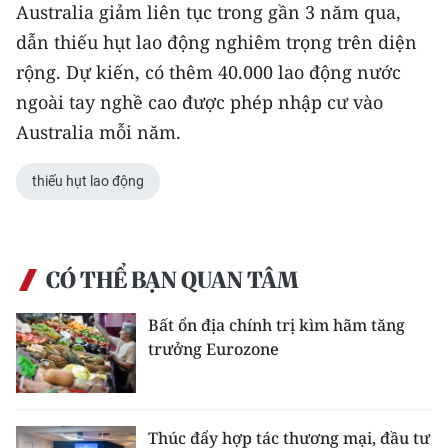
Australia giảm liên tục trong gần 3 năm qua,
TIN MỚI
dẫn thiếu hụt lao động nghiêm trọng trên diện
TIN ĐỊA PHƯƠNG
rộng. Dự kiến, có thêm 40.000 lao động nước
ngoài tay nghề cao được phép nhập cư vào
Trung du và miền núi phía Bắc
Australia mỗi năm.
Đồng bằng sông Hồng
thiếu hụt lao động
Bắc Trung Bộ
Duyên hải Nam Trung Bộ và Tây
Nguyên
CÓ THỂ BẠN QUAN TÂM
Đông Nam Bộ
Bất ổn địa chính trị kìm hãm tăng
trưởng Eurozone
Đồng bằng sông Cửu Long
Chuyên trang Hà Nội
Thúc đẩy hợp tác thương mại, đầu tư
Chuyên trang TP. Hồ Chí Minh