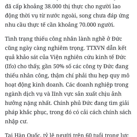
CHƯƠNG TRÌNH OCOP - MỖI XÃ
đã cấp khoảng 38.000 thị thực cho người lao
MỘT SẢN PHẨM
động thời vụ từ nước ngoài, song chưa đáp ứng
nhu cầu thực tế cần khoảng 70.000 người.
RADIO
Tình trạng thiếu công nhân lành nghề ở Đức
MEDIA CENTER
cũng ngày càng nghiêm trọng. TTXVN dẫn kết
quả khảo sát của Viện nghiên cứu kinh tế Đức
E-Magazine
(Ifo) cho thấy, gần 50% số các công ty Đức đang
Video
thiếu nhân công, thậm chí phải thu hẹp quy mô
hoạt động kinh doanh. Các doanh nghiệp trong
Media Chính trị
ngành dịch vụ và lĩnh vực sản xuất chịu ảnh
Media Kinh tế
hưởng nặng nhất. Chính phủ Đức đang tìm giải
pháp khắc phục, trong đó có cải cách chính sách
Media Văn hóa
nhập cư.
Media Xã hội
Tại Hàn Quốc, tỷ lệ người trên 60 tuổi trong lực