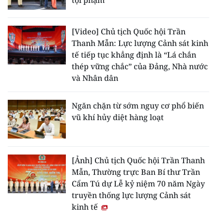
tội phạm
CHUYÊN ĐỀ
[Video] Chủ tịch Quốc hội Trần
Thanh Mẫn: Lực lượng Cảnh sát kinh
CÁC CHUYÊN TRANG
tế tiếp tục khẳng định là “Lá chắn
thép vững chắc” của Đảng, Nhà nước
VỀ BÁO NHÂN DÂN
và Nhân dân
THỜI NAY
Ngăn chặn từ sớm nguy cơ phổ biến
vũ khí hủy diệt hàng loạt
NHÂN DÂN CUỐI TUẦN
NHÂN DÂN HẰNG THÁNG
[Ảnh] Chủ tịch Quốc hội Trần Thanh
MUA BÁO
Mẫn, Thường trực Ban Bí thư Trần
Cẩm Tú dự Lễ kỷ niệm 70 năm Ngày
ĐỌC BÁO IN
truyền thống lực lượng Cảnh sát
kinh tế