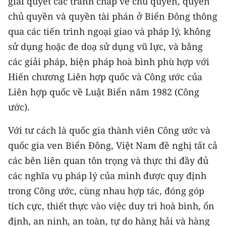
giải quyết các tranh chấp về chủ quyền, quyền
CHƯƠNG TRÌNH OCOP - MỖI XÃ
chủ quyền và quyền tài phán ở Biển Đông thông
MỘT SẢN PHẨM
qua các tiến trình ngoại giao và pháp lý, không
sử dụng hoặc đe doạ sử dụng vũ lực, và bằng
RADIO
các giải pháp, biện pháp hoà bình phù hợp với
MEDIA CENTER
Hiến chương Liên hợp quốc và Công ước của
Liên hợp quốc về Luật Biển năm 1982 (Công
E-Magazine
ước).
Video
Với tư cách là quốc gia thành viên Công ước và
Media Chính trị
quốc gia ven Biển Đông, Việt Nam đề nghị tất cả
các bên liên quan tôn trọng và thực thi đầy đủ
Media Kinh tế
các nghĩa vụ pháp lý của mình được quy định
Media Văn hóa
trong Công ước, cùng nhau hợp tác, đóng góp
tích cực, thiết thực vào việc duy trì hoà bình, ổn
Media Xã hội
định, an ninh, an toàn, tự do hàng hải và hàng