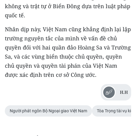
Media Pháp luật
không và trật tự ở Biển Đông dựa trên luật pháp
quốc tế.
Media Du lịch
Nhân dịp này, Việt Nam cũng khẳng định lại lập
Media Thế giới
trường nguyên tắc của mình về vấn đề chủ
Media Thể thao
quyền đối với hai quần đảo Hoàng Sa và Trường
Media Giáo dục
Sa, và các vùng biển thuộc chủ quyền, quyền
chủ quyền và quyền tài phán của Việt Nam
Media Y tế
được xác định trên cơ sở Công ước.
Media Khoa học - Công nghệ
H.H
Media Môi trường
Ảnh
Người phát ngôn Bộ Ngoại giao Việt Nam
Tòa Trọng tài vụ kiệ
Infographic