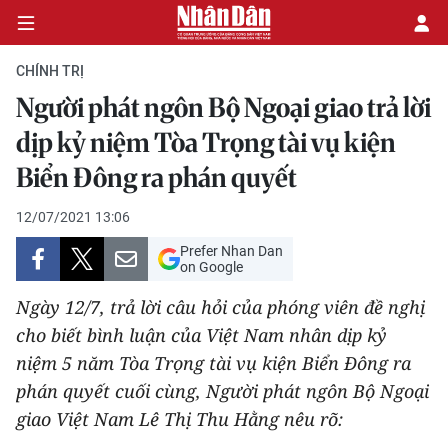
CHÍNH TRỊ
Người phát ngôn Bộ Ngoại giao trả lời
CHÍNH TRỊ
dịp kỷ niệm Tòa Trọng tài vụ kiện
Biển Đông ra phán quyết
KINH TẾ
12/07/2021 13:06
VĂN HÓA
Prefer Nhan Dan
on Google
XÃ HỘI
Ngày 12/7, trả lời câu hỏi của phóng viên đề nghị
PHÁP LUẬT
cho biết bình luận của Việt Nam nhân dịp kỷ
niệm 5 năm Tòa Trọng tài vụ kiện Biển Đông ra
DU LỊCH
phán quyết cuối cùng, Người phát ngôn Bộ Ngoại
giao Việt Nam Lê Thị Thu Hằng nêu rõ:
THẾ GIỚI