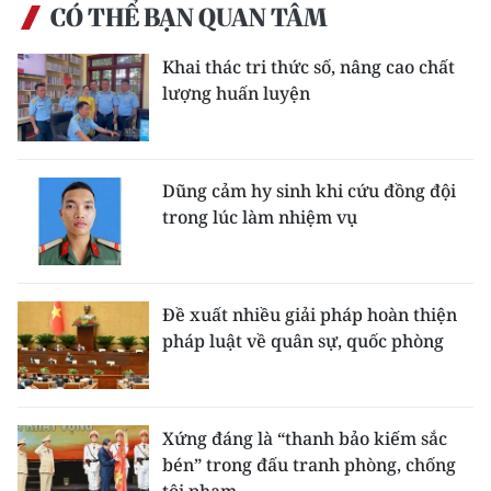
CÓ THỂ BẠN QUAN TÂM
TIN MỚI
Khai thác tri thức số, nâng cao chất
TIN ĐỊA PHƯƠNG
lượng huấn luyện
Trung du và miền núi phía Bắc
Đồng bằng sông Hồng
Dũng cảm hy sinh khi cứu đồng đội
trong lúc làm nhiệm vụ
Bắc Trung Bộ
Duyên hải Nam Trung Bộ và Tây
Nguyên
Đề xuất nhiều giải pháp hoàn thiện
pháp luật về quân sự, quốc phòng
Đông Nam Bộ
Đồng bằng sông Cửu Long
Xứng đáng là “thanh bảo kiếm sắc
Chuyên trang Hà Nội
bén” trong đấu tranh phòng, chống
Chuyên trang TP. Hồ Chí Minh