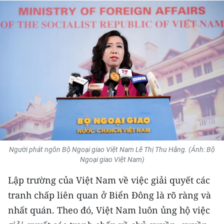
THỂ THAO
GIÁO DỤC
Y TẾ
KHOA HỌC - CÔNG NGHỆ
MÔI TRƯỜNG
BẠN ĐỌC
Người phát ngôn Bộ Ngoại giao Việt Nam Lê Thị Thu Hằng. (Ảnh: Bộ
KIỂM CHỨNG THÔNG TIN
Ngoại giao Việt Nam)
Lập trường của Việt Nam về việc giải quyết các
TRI THỨC CHUYÊN SÂU
tranh chấp liên quan ở Biển Đông là rõ ràng và
54 DÂN TỘC VIỆT NAM
nhất quán. Theo đó, Việt Nam luôn ủng hộ việc