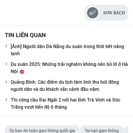
CHUYÊN ĐỀ
SƠN BÁCH
CÁC CHUYÊN TRANG
TIN LIÊN QUAN
VỀ BÁO NHÂN DÂN
[Ảnh] Người dân Đà Nẵng du xuân trong thời tiết nắng
lạnh
THỜI NAY
Du xuân 2025: Những trải nghiệm không nên bỏ lỡ ở Hà
Nội
NHÂN DÂN CUỐI TUẦN
Quảng Bình: Các điểm du lịch tâm linh thu hút đông
NHÂN DÂN HẰNG THÁNG
người dân và du khách vãn cảnh đầu năm
Thi công cầu Đại Ngãi 2 nối hai tỉnh Trà Vinh và Sóc
MUA BÁO
Trăng vượt tiến độ 6 tháng
ĐỌC BÁO IN
Ủy ban An toàn giao thông quốc gia
Tai nạn giao thông
Tế