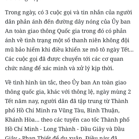
Media Pháp luật
Trong ngày, có 3 cuộc gọi và tin nhắn của người
Media Du lịch
dân phản ánh đến đường dây nóng của Ủy ban
Media Thế giới
An toàn giao thông Quốc gia trong đó có phản
ánh về tình trạng một số thanh niên không đội
Media Thể thao
mũ bảo hiểm khi điều khiển xe mô tô ngày Tết...
Media Giáo dục
Các cuộc gọi đã được chuyển tới các cơ quan
chức năng để xác minh và xử lý kịp thời.
Media Y tế
Về tình hình ùn tắc, theo Ủy ban An toàn giao
Media Khoa học - Công nghệ
thông quốc gia, khác với thông lệ, ngày mùng 2
Media Môi trường
Tết năm nay, người dân đã tập trung từ Thành
phố Hồ Chí Minh ra Vũng Tàu, Bình Thuận,
Ảnh
Khánh Hòa… theo các tuyến cao tốc Thành phố
Infographic
Hồ Chí Minh - Long Thành - Dầu Giây và Dầu
Giây - Phan Thiết để du xuân. Điều này đã