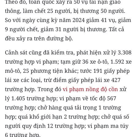
Theo đó, toàn quốc xảy ra 50 vụ tai nạn giao
CHƯƠNG TRÌNH OCOP - MỖI XÃ
MỘT SẢN PHẨM
thông, làm chết 25 người, bị thương 50 người.
So với ngày cùng kỳ năm 2024 giảm 41 vụ, giảm
9 người chết, giảm 31 người bị thương. Tất cả
RADIO
đều xảy ra trên đường bộ.
MEDIA CENTER
Cảnh sát cũng đã kiểm tra, phát hiện xử lý 3.308
E-Magazine
trường hợp vi phạm; tạm giữ 36 xe ô-tô, 1.592 xe
mô-tô, 25 phương tiện khác; tước 191 giấy phép
Video
lái xe các loại, trừ điểm giấy phép lái xe 427
Media Chính trị
trường hợp. Trong đó
vi phạm nồng độ cồn
xử
lý 1.405 trường hợp; vi phạm về tốc độ 567
Media Kinh tế
trường hợp; chở hàng quá tải trọng 1 trường
Media Văn hóa
hợp; quá khổ giới hạn 2 trường hợp; chở quá số
người quy định 12 trường hợp; vi phạm ma túy
Media Xã hội
6 trường hợp.