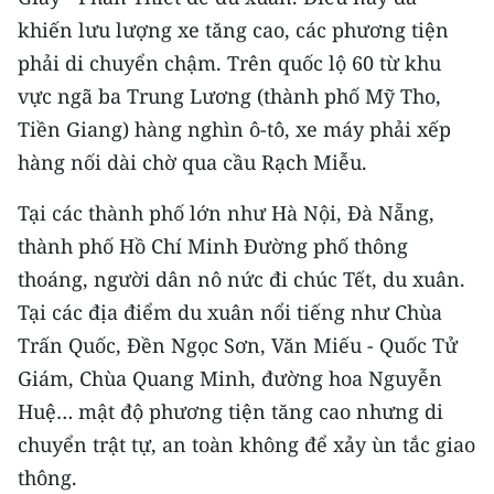
TIN MỚI
khiến lưu lượng xe tăng cao, các phương tiện
phải di chuyển chậm. Trên quốc lộ 60 từ khu
TIN ĐỊA PHƯƠNG
vực ngã ba Trung Lương (thành phố Mỹ Tho,
Trung du và miền núi phía Bắc
Tiền Giang) hàng nghìn ô-tô, xe máy phải xếp
hàng nối dài chờ qua cầu Rạch Miễu.
Đồng bằng sông Hồng
Tại các thành phố lớn như Hà Nội, Đà Nẵng,
Bắc Trung Bộ
thành phố Hồ Chí Minh Đường phố thông
Duyên hải Nam Trung Bộ và Tây
thoáng, người dân nô nức đi chúc Tết, du xuân.
Nguyên
Tại các địa điểm du xuân nổi tiếng như Chùa
Trấn Quốc, Đền Ngọc Sơn, Văn Miếu - Quốc Tử
Đông Nam Bộ
Giám, Chùa Quang Minh, đường hoa Nguyễn
Đồng bằng sông Cửu Long
Huệ… mật độ phương tiện tăng cao nhưng di
Chuyên trang Hà Nội
chuyển trật tự, an toàn không để xảy ùn tắc giao
thông.
Chuyên trang TP. Hồ Chí Minh