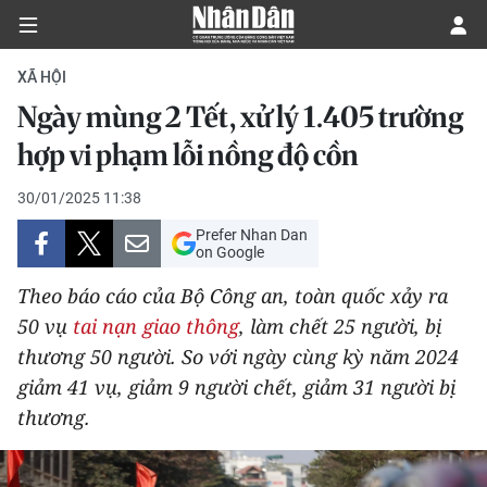
XÃ HỘI
Ngày mùng 2 Tết, xử lý 1.405 trường
CHÍNH TRỊ
hợp vi phạm lỗi nồng độ cồn
KINH TẾ
30/01/2025 11:38
Prefer Nhan Dan
VĂN HÓA
on Google
Theo báo cáo của Bộ Công an, toàn quốc xảy ra
XÃ HỘI
50 vụ
tai nạn giao thông
, làm chết 25 người, bị
thương 50 người. So với ngày cùng kỳ năm 2024
PHÁP LUẬT
giảm 41 vụ, giảm 9 người chết, giảm 31 người bị
DU LỊCH
thương.
THẾ GIỚI