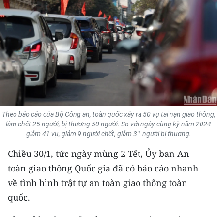
THỂ THAO
GIÁO DỤC
Y TẾ
KHOA HỌC - CÔNG NGHỆ
MÔI TRƯỜNG
Theo báo cáo của Bộ Công an, toàn quốc xảy ra 50 vụ tai nạn giao thông,
làm chết 25 người, bị thương 50 người. So với ngày cùng kỳ năm 2024
BẠN ĐỌC
giảm 41 vụ, giảm 9 người chết, giảm 31 người bị thương.
KIỂM CHỨNG THÔNG TIN
Chiều 30/1, tức ngày mùng 2 Tết, Ủy ban An
toàn giao thông Quốc gia đã có báo cáo nhanh
TRI THỨC CHUYÊN SÂU
về tình hình trật tự an toàn giao thông toàn
quốc.
54 DÂN TỘC VIỆT NAM