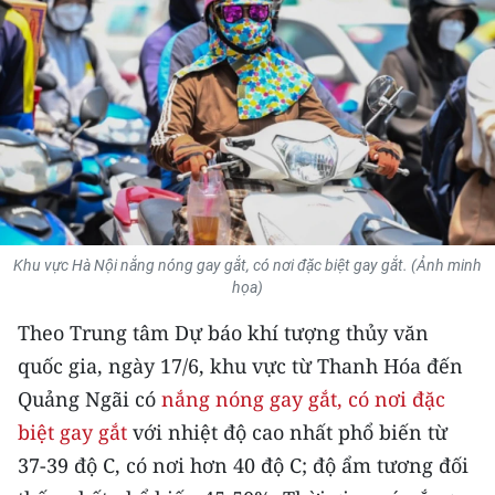
THỂ THAO
GIÁO DỤC
Y TẾ
KHOA HỌC - CÔNG NGHỆ
MÔI TRƯỜNG
Khu vực Hà Nội nắng nóng gay gắt, có nơi đặc biệt gay gắt. (Ảnh minh
họa)
BẠN ĐỌC
Theo Trung tâm Dự báo khí tượng thủy văn
KIỂM CHỨNG THÔNG TIN
quốc gia, ngày 17/6, khu vực từ Thanh Hóa đến
Quảng Ngãi có
nắng nóng gay gắt, có nơi đặc
TRI THỨC CHUYÊN SÂU
biệt gay gắt
với nhiệt độ cao nhất phổ biến từ
54 DÂN TỘC VIỆT NAM
37-39 độ C, có nơi hơn 40 độ C; độ ẩm tương đối