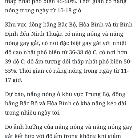
thấp nhất phổ biến 45-50%. Thời gian có nắng
CHƯƠNG TRÌNH OCOP - MỖI XÃ
nóng trong ngày từ 10-18 giờ.
MỘT SẢN PHẨM
Khu vực đồng bằng Bắc Bộ, Hòa Bình và từ Bình
RADIO
Định đến Ninh Thuận có nắng nóng và nắng
nóng gay gắt, có nơi đặc biệt gay gắt với nhiệt
MEDIA CENTER
độ cao nhất phổ biến từ 36-38 độ C, có nơi hơn
E-Magazine
39 độ C; độ ẩm tương đối thấp nhất phổ biến 50-
55%. Thời gian có nắng nóng trong ngày từ 11-
Video
17 giờ.
Media Chính trị
Dự báo, nắng nóng ở khu vực Trung Bộ, đồng
Media Kinh tế
bằng Bắc Bộ và Hòa Bình có khả năng kéo dài
trong nhiều ngày tới.
Media Văn hóa
Do ảnh hưởng của nắng nóng và nắng nóng gay
Media Xã hội
gắt kết hợp với độ ẩm trong không khí giảm