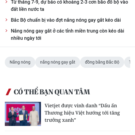
Từ tháng 7-9, dự báo có khoảng 2-3 cơn bão đổ bộ vào
đất liền nước ta
Bắc Bộ chuẩn bị vào đợt nắng nóng gay gắt kéo dài
Nắng nóng gay gắt ở các tỉnh miền trung còn kéo dài
nhiều ngày tới
Nắng nóng
nắng nóng gay gắt
đồng bằng Bắc Bộ
Tr
CÓ THỂ BẠN QUAN TÂM
Vietjet được vinh danh “Dấu ấn
Thương hiệu Việt hướng tới tăng
trưởng xanh”