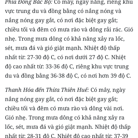
Phía Đông Bắc Bộ:
Có mây, ngày nắng, riêng khu
vực trung du và đồng bằng có nắng nóng và
CHUYÊN ĐỀ
nắng nóng gay gắt, có nơi đặc biệt gay gắt;
CÁC CHUYÊN TRANG
chiều tối và đêm có mưa rào và dông rải rác. Gió
nhẹ. Trong mưa dông có khả năng xảy ra lốc,
sét, mưa đá và gió giật mạnh. Nhiệt độ thấp
VỀ BÁO NHÂN DÂN
nhất từ: 27-30 độ C, có nơi dưới 27 độ C. Nhiệt
THỜI NAY
độ cao nhất từ: 33-36 độ C, riêng khu vực trung
du và đồng bằng 36-38 độ C, có nơi hơn 39 độ C.
NHÂN DÂN CUỐI TUẦN
Thanh Hóa đến Thừa Thiên Huế:
Có mây, ngày
NHÂN DÂN HẰNG THÁNG
nắng nóng gay gắt, có nơi đặc biệt gay gắt;
MUA BÁO
chiều tối và đêm có mưa rào và dông vài nơi.
Gió nhẹ. Trong mưa dông có khả năng xảy ra
ĐỌC BÁO IN
lốc, sét, mưa đá và gió giật mạnh. Nhiệt độ thấp
nhất từ: 28-31 độ C. Nhiệt độ cao nhất từ: 37-39