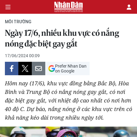
MÔI TRƯỜNG
Ngày 17/6, nhiều khu vực có nắng
CHÍNH TRỊ
nóng đặc biệt gay gắt
KINH TẾ
17/06/2024 00:09
Prefer Nhan Dan
VĂN HÓA
on Google
Hôm nay (17/6), khu vực đồng bằng Bắc Bộ, Hòa
XÃ HỘI
Bình và Trung Bộ có nắng nóng gay gắt, có nơi
đặc biệt gay gắt, với nhiệt độ cao nhất có nơi hơn
PHÁP LUẬT
40 độ C. Dự báo, nắng nóng ở các khu vực trên có
DU LỊCH
khả năng kéo dài trong nhiều ngày tới.
THẾ GIỚI