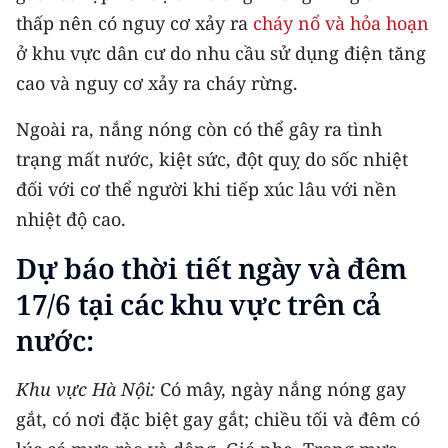
Media Pháp luật
thấp nên có nguy cơ xảy ra
cháy nổ và hỏa hoạn
ở khu vực dân cư do nhu cầu sử dụng điện tăng
Media Du lịch
cao và nguy cơ xảy ra cháy rừng.
Media Thế giới
Ngoài ra, nắng nóng còn có thể gây ra tình
Media Thể thao
trạng mất nước, kiệt sức, đột quỵ do sốc nhiệt
Media Giáo dục
đối với cơ thể người khi tiếp xúc lâu với nền
nhiệt độ cao.
Media Y tế
Dự báo thời tiết ngày và đêm
Media Khoa học - Công nghệ
17/6 tại các khu vực trên cả
Media Môi trường
nước:
Ảnh
Khu vực Hà Nội:
Có mây, ngày nắng nóng gay
Infographic
gắt, có nơi đặc biệt gay gắt; chiều tối và đêm có