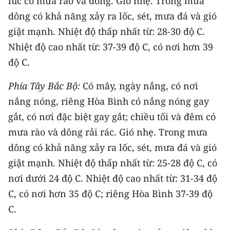
lúc có mưa rào và dông. Gió nhẹ. Trong mưa
TIN MỚI
dông có khả năng xảy ra lốc, sét, mưa đá và gió
giật mạnh. Nhiệt độ thấp nhất từ: 28-30 độ C.
TIN ĐỊA PHƯƠNG
Nhiệt độ cao nhất từ: 37-39 độ C, có nơi hơn 39
Trung du và miền núi phía Bắc
độ C.
Đồng bằng sông Hồng
Phía Tây Bắc Bộ:
Có mây, ngày nắng, có nơi
nắng nóng, riêng Hòa Bình có nắng nóng gay
Bắc Trung Bộ
gắt, có nơi đặc biệt gay gắt; chiều tối và đêm có
Duyên hải Nam Trung Bộ và Tây
mưa rào và dông rải rác. Gió nhẹ. Trong mưa
Nguyên
dông có khả năng xảy ra lốc, sét, mưa đá và gió
Đông Nam Bộ
giật mạnh. Nhiệt độ thấp nhất từ: 25-28 độ C, có
nơi dưới 24 độ C. Nhiệt độ cao nhất từ: 31-34 độ
Đồng bằng sông Cửu Long
C, có nơi hơn 35 độ C; riêng Hòa Bình 37-39 độ
Chuyên trang Hà Nội
C.
Chuyên trang TP. Hồ Chí Minh