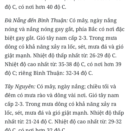
ENGLISH
độ C, có nơi hơn 40 độ C.
中文
Đà Nẵng đến Bình Thuận:
Có mây, ngày nắng
nóng và nắng nóng gay gắt, phía Bắc có nơi đặc
FRANÇAIS
biệt gay gắt. Gió tây nam cấp 2-3. Trong mưa
РУССКИЙ
dông có khả năng xảy ra lốc, sét, mưa đá và gió
giật mạnh. Nhiệt độ thấp nhất từ: 26-29 độ C.
ESPAÑOL
Nhiệt độ cao nhất từ: 35-38 độ C, có nơi hơn 39
độ C; riêng Bình Thuận: 32-34 độ C.
한국어
Tây Nguyên:
Có mây, ngày nắng; chiều tối và
đêm có mưa rào và dông vài nơi. Gió tây nam
cấp 2-3. Trong mưa dông có khả năng xảy ra
lốc, sét, mưa đá và gió giật mạnh. Nhiệt độ thấp
nhất từ: 21-24 độ C. Nhiệt độ cao nhất từ: 29-32
độ C, có nơi hơn 32 độ C.